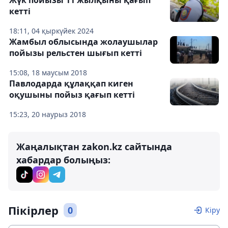
Жүк пойызы 11 жылқыны қағып
кетті
18:11, 04 қыркүйек 2024
Жамбыл облысында жолаушылар
пойызы рельстен шығып кетті
15:08, 18 маусым 2018
Павлодарда құлаққап киген
оқушыны пойыз қағып кетті
15:23, 20 наурыз 2018
Жаңалықтан zakon.kz сайтында
хабардар болыңыз:
Пікірлер
0
Кіру