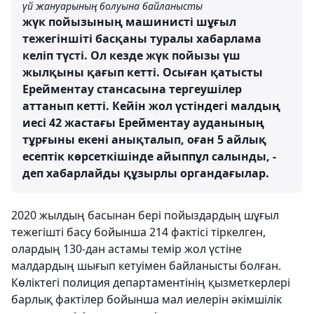
үй жануарының болуына байланысты
жүк пойызының машинисті шұғыл
тежегіншіті басқаны туралы хабарлама
келіп түсті. Ол кезде жүк пойызы үш
жылқыны қағып кетті. Осыған қатысты
Ерейментау стансасына тергеушілер
аттанып кетті. Кейін жол үстіндегі малдың
иесі 42 жастағы Ерейментау ауданының
тұрғыны екені анықталып, оған 5 айлық
есептік көрсеткішінде айыппұл салынды, -
деп хабарлайды құзырлы органдағылар.
2020 жылдың басынан бері пойыздардың шұғыл
тежегішті басу бойынша 214 фактісі тіркелген,
олардың 130-дан астамы темір жол үстіне
малдардың шығып кетуімен байланысты болған.
Көліктегі полиция департаментінің қызметкерлері
барлық фактілер бойынша мал иелерін әкімшілік