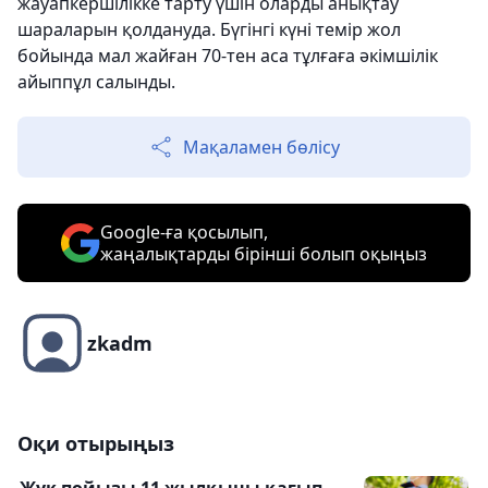
жауапкершілікке тарту үшін оларды анықтау
шараларын қолдануда. Бүгінгі күні темір жол
бойында мал жайған 70-тен аса тұлғаға әкімшілік
айыппұл салынды.
Мақаламен бөлісу
Google-ға қосылып,
жаңалықтарды бірінші болып оқыңыз
zkadm
Оқи отырыңыз