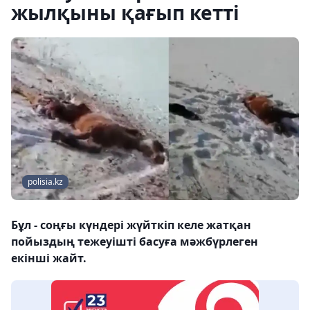
жылқыны қағып кетті
polisia.kz
Бұл - соңғы күндері жүйткіп келе жатқан
пойыздың тежеуішті басуға мәжбүрлеген
екінші жайт.