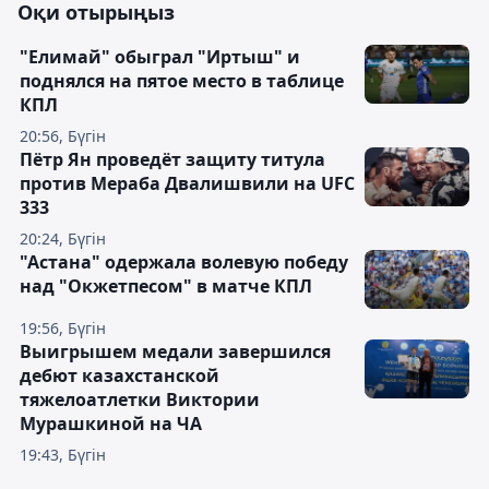
Оқи отырыңыз
"Елимай" обыграл "Иртыш" и
поднялся на пятое место в таблице
КПЛ
20:56, Бүгін
Пётр Ян проведёт защиту титула
против Мераба Двалишвили на UFC
333
20:24, Бүгін
"Астана" одержала волевую победу
над "Окжетпесом" в матче КПЛ
19:56, Бүгін
Выигрышем медали завершился
дебют казахстанской
тяжелоатлетки Виктории
Мурашкиной на ЧА
19:43, Бүгін