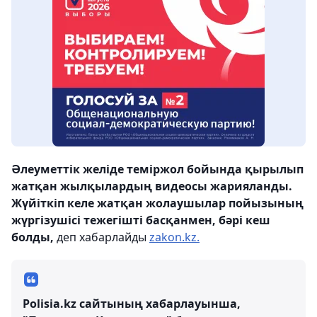
Әлеуметтік желіде теміржол бойында қырылып
жатқан жылқылардың видеосы жарияланды.
Жүйіткіп келе жатқан жолаушылар пойызының
жүргізушісі тежегішті басқанмен, бәрі кеш
болды,
деп хабарлайды
zakon.kz.
Polisia.kz сайтының хабарлауынша,