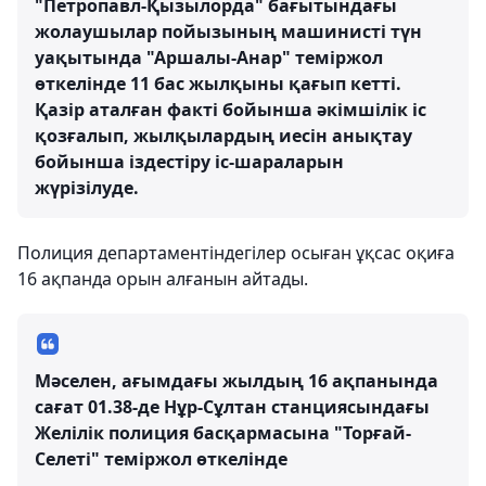
"Петропавл-Қызылорда" бағытындағы
жолаушылар пойызының машинисті түн
уақытында "Аршалы-Анар" теміржол
өткелінде 11 бас жылқыны қағып кетті.
Қазір аталған факті бойынша әкімшілік іс
қозғалып, жылқылардың иесін анықтау
бойынша іздестіру іс-шараларын
жүрізілуде.
Полиция департаментіндегілер осыған ұқсас оқиға
16 ақпанда орын алғанын айтады.
Мәселен, ағымдағы жылдың 16 ақпанында
сағат 01.38-де Нұр-Сұлтан станциясындағы
Желілік полиция басқармасына "Торғай-
Селеті" теміржол өткелінде