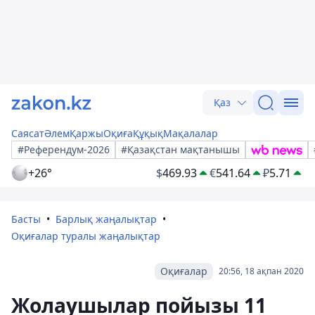
Қаз
Саясат
Әлем
Қаржы
Оқиға
Құқық
Мақалалар
#Референдум-2026
#Қазақстан мақтанышы
+26°
$
469.93
€
541.64
₽
5.71
Басты
Барлық жаңалықтар
Оқиғалар туралы жаңалықтар
Оқиғалар
20:56, 18 ақпан 2020
Жолаушылар пойызы 11