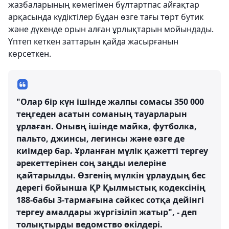
жазбаларының көмегімен бұлтартпас айғақтар
арқасында күдіктілер бұдан өзге тағы төрт бутик
және дүкенде орын алған ұрлықтарын мойындады.
Үптеп кеткен заттарын қайда жасырғанын
көрсеткен.
"Олар бір күн ішінде жалпы сомасы 350 000
теңгеден асатын соманың тауарларын
ұрлаған. Онывң ішінде майка, футболка,
пальто, джинсы, легинсы және өзге де
киімдер бар. Ұрланған мүлік қажетті тергеу
әрекеттерінен соң заңды иелеріне
қайтарылды. Өзгенің мүлкін ұрлаудың бес
дерегі бойынша ҚР Қылмыстық кодексінің
188-бабы 3-тармағына сәйкес сотқа дейінгі
тергеу амалдары жүргізіліп жатыр", - деп
толықтырды ведомство өкілдері.