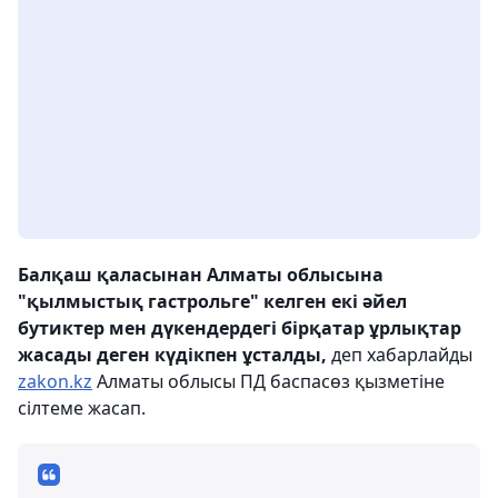
Балқаш қаласынан Алматы облысына
"қылмыстық гастрольге" келген екі әйел
бутиктер мен дүкендердегі бірқатар ұрлықтар
жасады деген күдікпен ұсталды,
деп хабарлайды
zakon.kz
Алматы облысы ПД баспасөз қызметіне
сілтеме жасап.