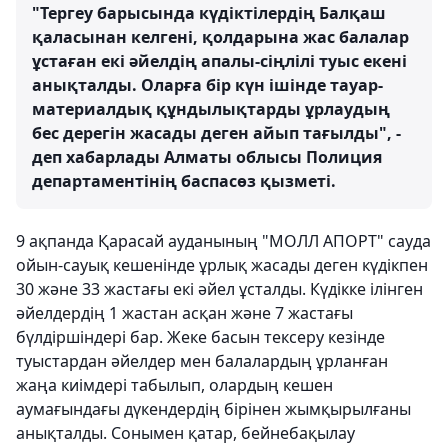
"Тергеу барысында күдіктілердің Балқаш
қаласынан келгені, қолдарына жас балалар
ұстаған екі әйелдің апалы-сіңлілі туыс екені
анықталды. Оларға бір күн ішінде тауар-
материалдық құндылықтарды ұрлаудың
бес дерегін жасады деген айып тағылды", -
деп хабарлады Алматы облысы Полиция
департаментінің баспасөз қызметі.
9 ақпанда Қарасай ауданының "МОЛЛ АПОРТ" сауда
ойын-сауық кешенінде ұрлық жасады деген күдікпен
30 және 33 жастағы екі әйел ұсталды. Күдікке ілінген
әйелдердің 1 жастан асқан және 7 жастағы
бүлдіршіндері бар. Жеке басын тексеру кезінде
туыстардан әйелдер мен балалардың ұрланған
жаңа киімдері табылып, олардың кешен
аумағындағы дүкендердің бірінен жымқырылғаны
анықталды. Сонымен қатар, бейнебақылау