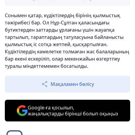
Сонымен қатар, күдіктілердің бірінің қылмыстық
тәжірибесі бар. Ол Нұр-Сұлтан қаласындағы
бутиктерден заттарды ұрлағаны үшін жауапқа
тартылып, тараптардың татуласуына байланысты
қылмыстық іс сотқа жетпей, қысқартылған.
Күдіктілердің кәмелетке толмаған жас балаларының
бар екені ескеріліп, олар мекенжайын өзгертпеу
туралы міндеттемемен босатылды.
Мақаламен бөлісу
Google-ға қосылып,
жаңалықтарды бірінші болып оқыңыз