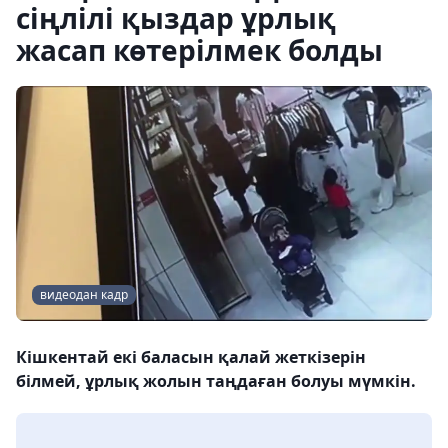
сіңлілі қыздар ұрлық
жасап көтерілмек болды
видеодан кадр
Кішкентай екі баласын қалай жеткізерін
білмей, ұрлық жолын таңдаған болуы мүмкін.