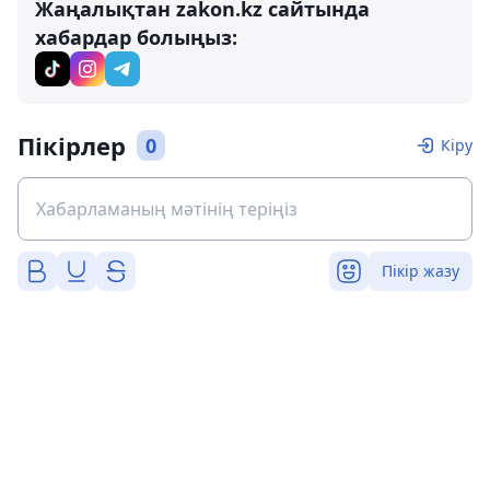
Жаңалықтан zakon.kz сайтында
хабардар болыңыз:
Пікірлер
0
Кіру
Пікір жазу