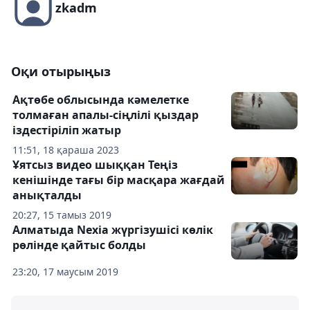
zkadm
Оқи отырыңыз
Ақтөбе облысында кәмелетке
толмаған апалы-сіңлілі қыздар
іздестіріліп жатыр
11:51, 18 қараша 2023
Ұятсыз видео шыққан Теңіз
кенішінде тағы бір масқара жағдай
анықталды
20:27, 15 тамыз 2019
Алматыда Nexia жүргізушісі көлік
рөлінде қайтыс болды
23:20, 17 маусым 2019