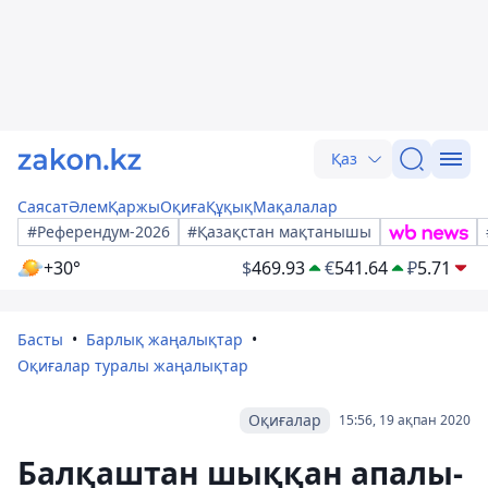
Қаз
Саясат
Әлем
Қаржы
Оқиға
Құқық
Мақалалар
#Референдум-2026
#Қазақстан мақтанышы
+30°
$
469.93
€
541.64
₽
5.71
Басты
Барлық жаңалықтар
Оқиғалар туралы жаңалықтар
Оқиғалар
15:56, 19 ақпан 2020
Балқаштан шыққан апалы-