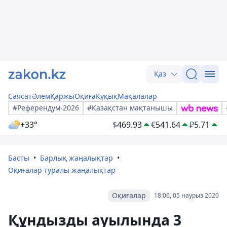
Қаз
Саясат
Әлем
Қаржы
Оқиға
Құқық
Мақалалар
#Референдум-2026
#Қазақстан мақтанышы
+33°
$
469.93
€
541.64
₽
5.71
Басты
Барлық жаңалықтар
Оқиғалар туралы жаңалықтар
Оқиғалар
18:06, 05 наурыз 2020
Құндызды ауылында 3