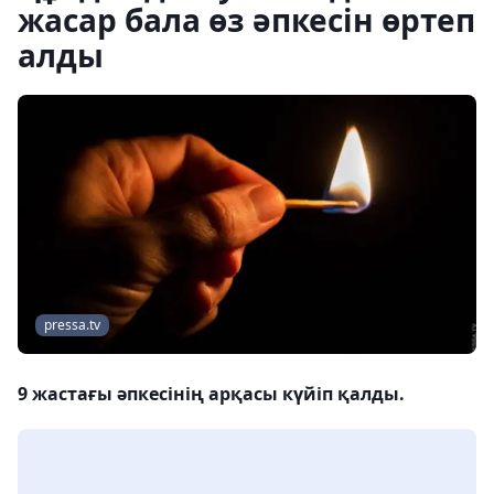
жасар бала өз әпкесін өртеп
алды
pressa.tv
9 жастағы әпкесінің арқасы күйіп қалды.