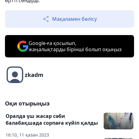
өртті сөндірді.
Мақаламен бөлісу
Google-ға қосылып,
жаңалықтарды бірінші болып оқыңыз
zkadm
Оқи отырыңыз
Оралда үш жасар сәби
балабақшада сорпаға күйіп қалды
16:10, 11 қазан 2023