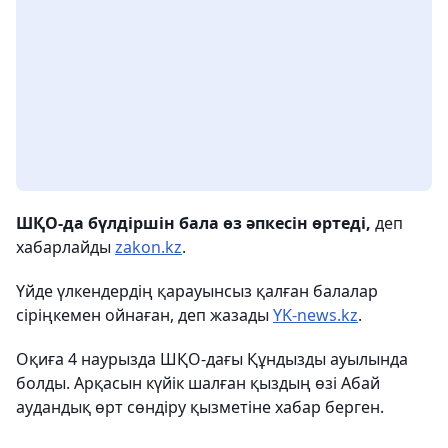
ШҚО-да бүлдіршін бала өз әпкесін өртеді,
деп
хабарлайды
zakon.kz
.
Үйде үлкендердің қарауынсыз қалған балалар
сіріңкемен ойнаған, деп жазады
YK-news.kz
.
Оқиға 4 наурызда ШҚО-дағы Құндызды ауылында
болды. Арқасын күйік шалған қыздың өзі Абай
аудандық өрт сөндіру қызметіне хабар берген.