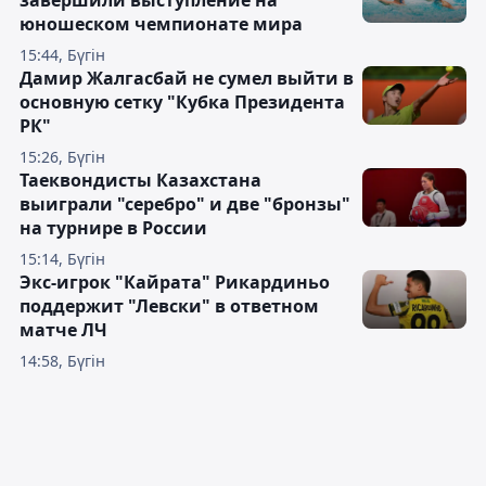
завершили выступление на
юношеском чемпионате мира
15:44, Бүгін
Дамир Жалгасбай не сумел выйти в
основную сетку "Кубка Президента
РК"
15:26, Бүгін
Таеквондисты Казахстана
выиграли "серебро" и две "бронзы"
на турнире в России
15:14, Бүгін
Экс-игрок "Кайрата" Рикардиньо
поддержит "Левски" в ответном
матче ЛЧ
14:58, Бүгін