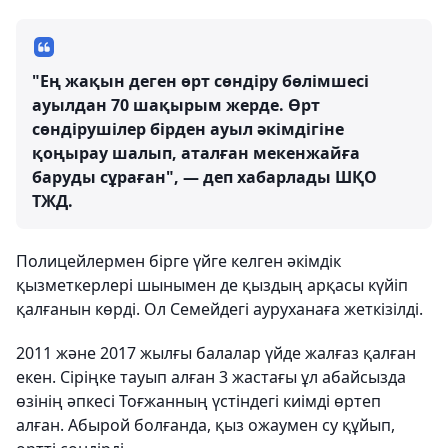
"Ең жақын деген өрт сөндіру бөлімшесі
ауылдан 70 шақырым жерде. Өрт
сөндірушілер бірден ауыл әкімдігіне
қоңырау шалып, аталған мекенжайға
баруды сұраған", — деп хабарлады ШҚО
ТЖД.
Полицейлермен бірге үйге келген әкімдік
қызметкерлері шынымен де қыздың арқасы күйіп
қалғанын көрді. Ол Семейдегі ауруханаға жеткізілді.
2011 және 2017 жылғы балалар үйде жалғаз қалған
екен. Сіріңке тауып алған 3 жастағы ұл абайсызда
өзінің әпкесі Тоғжанның үстіндегі киімді өртеп
алған. Абырой болғанда, қыз ожаумен су құйып,