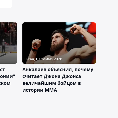
00:44, 07 тамыз 2026
ст
Анкалаев объяснил, почему
лонии"
считает Джона Джонса
ском
величайшим бойцом в
истории ММА