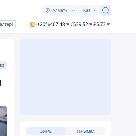
Алматы
Қаз
+20°
$
467.48
€
539.52
₽
5.73
алтері
ар
н
Соңғы
Танымал