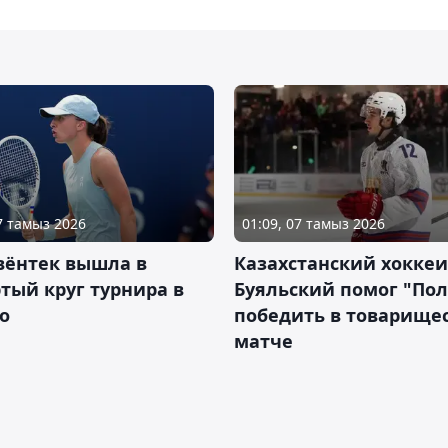
07 тамыз 2026
01:09, 07 тамыз 2026
вёнтек вышла в
Казахстанский хоккеи
тый круг турнира в
Буяльский помог "По
о
победить в товарище
матче