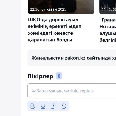
22:36, 07 қазан 2025
22:42, 
ШҚО-да дөрекі ауыл
"Грана
әкімінің әрекеті Әдеп
Нотари
жөніндегі кеңесте
алушы
қаралатын болды
белгіл
Жаңалықтан zakon.kz сайтында х
Пікірлер
0