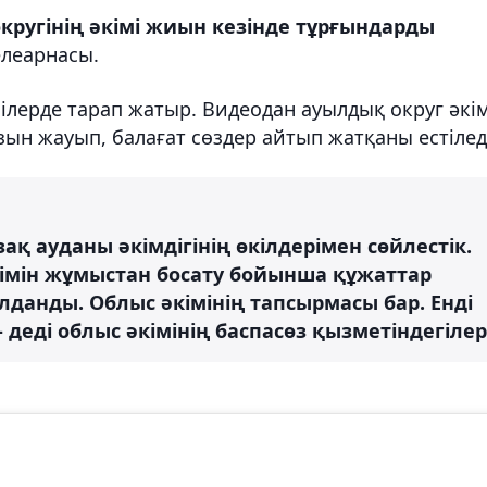
ругінің әкімі жиын кезінде тұрғындарды
леарнасы.
ілерде тарап жатыр. Видеодан ауылдық округ әкім
н жауып, балағат сөздер айтып жатқаны естілед
ақ ауданы әкімдігінің өкілдерімен сөйлестік.
кімін жұмыстан босату бойынша құжаттар
анды. Облыс әкімінің тапсырмасы бар. Енді
 деді облыс әкімінің баспасөз қызметіндегілер