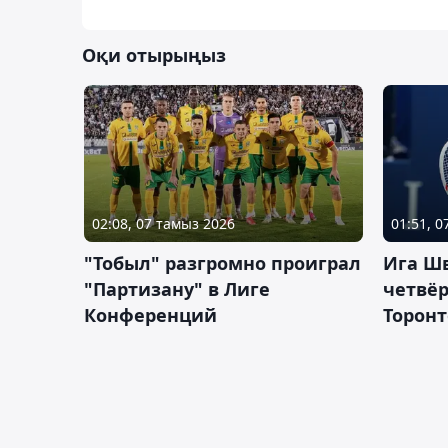
Оқи отырыңыз
02:08, 07 тамыз 2026
01:51, 
"Тобыл" разгромно проиграл
Ига Ш
"Партизану" в Лиге
четвёр
Конференций
Торонт