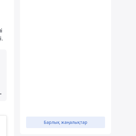
і
і.
.
Барлық жаңалықтар