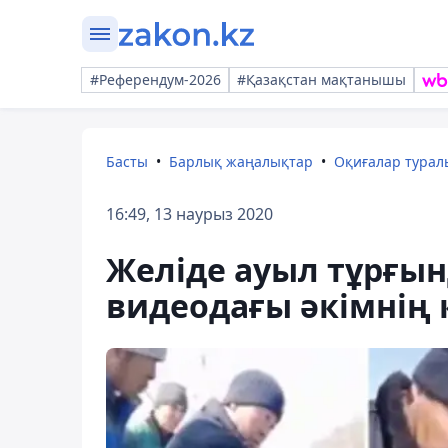
#Референдум-2026
#Қазақстан мақтанышы
Басты
Барлық жаңалықтар
Оқиғалар тура
16:49, 13 наурыз 2020
Желіде ауыл тұрғын
видеодағы әкімнің к