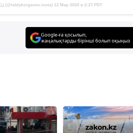
ЕЦ
(@taldykorganec.insta)
12 Мар 2020 в 2:27 PDT
Google-ға қосылып,
жаңалықтарды бірінші болып оқыңыз