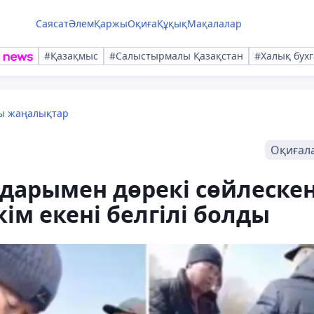
Саясат
Әлем
Қаржы
Оқиға
Құқық
Мақалалар
#Қазақмыс
#Салыстырмалы Қазақстан
#Халық бухг
лы жаңалықтар
Оқиғал
дарымен дөрекі сөйлеске
ім екені белгілі болды