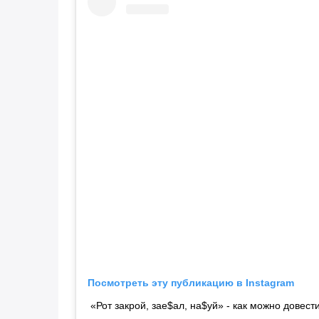
Посмотреть эту публикацию в Instagram
«Рот закрой, зае$ал, на$уй» - как можно довест