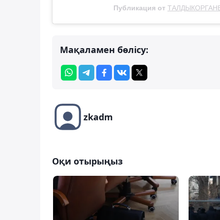
Публикация от
ТАЛДЫКОРГАН
Мақаламен бөлісу:
zkadm
Оқи отырыңыз