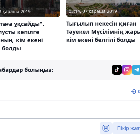
03:14, 07 қараша 2019
28 қараша 2019
Тығылып некесін қиған
таға ұқсайды".
Тәуекел Мүсілімнің жар
усты кепілге
кім екені белгілі болды
ның кім екені
і болды
абардар болыңыз:
Пікір жаз