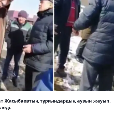
лат Жасыбаевтың тұрғындардың аузын жауып,
леді.