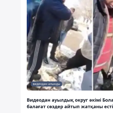
видеодан алынды
Видеодан ауылдық округ әкімі Бо
балағат сөздер айтып жатқаны есті