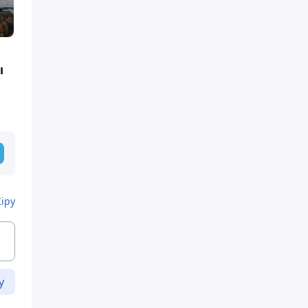
ы
Кіру
у