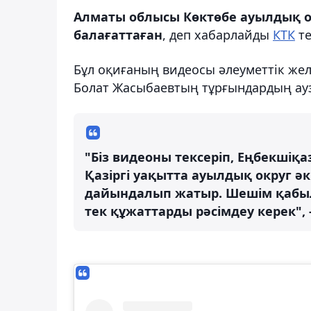
Алматы облысы Көктөбе ауылдық ок
балағаттаған
, деп хабарлайды
КТК
те
Бұл оқиғаның видеосы әлеуметтік жел
Болат Жасыбаевтың тұрғындардың аузы
"Біз видеоны тексеріп, Еңбекшіқаз
Қазіргі уақытта ауылдық округ ә
дайындалып жатыр. Шешім қабылд
тек құжаттарды рәсімдеу керек", -