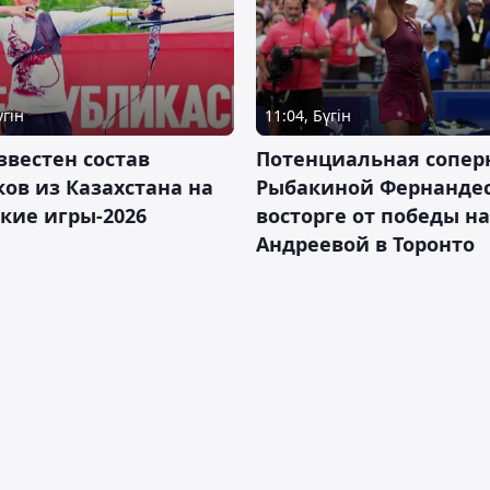
үгін
11:04, Бүгін
звестен состав
Потенциальная сопер
ов из Казахстана на
Рыбакиной Фернандес
кие игры-2026
восторге от победы н
Андреевой в Торонто