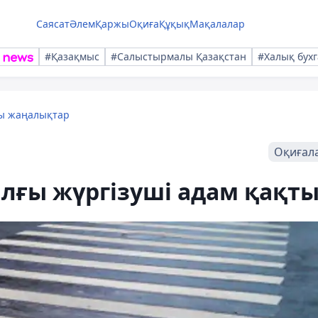
Саясат
Әлем
Қаржы
Оқиға
Құқық
Мақалалар
#Қазақмыс
#Салыстырмалы Қазақстан
#Халық бухг
лы жаңалықтар
Оқиғал
лғы жүргізуші адам қақт