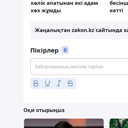
көлік апатынан екі адам
бесінш
көз жұмды
кетті
Жаңалықтан zakon.kz сайтында х
Пікірлер
0
Оқи отырыңыз