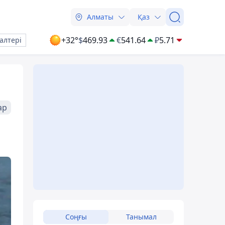
Алматы
Қаз
+32°
$
469.93
€
541.64
₽
5.71
алтері
ар
ы
Соңғы
Танымал