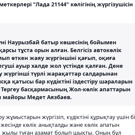
меткерлері "Лада 21144" көлігінің жүргізушісін
күні Наурызбай батыр көшесінің бойымен
арсы тұста орын алған. Белгісіз автокөлік
иып өткен жаяу жүргіншіні қағып, оқиға
егуші ауыр халде жол үстінде қалған. Дене
у жүргінші түрлі жарақаттар салдарынан
сқа қатысы бар күдіктіні іздестіру шараларын
Д Тергеу басқармасының Жол-көлік апаттарын
я майоры Медет Аязбаев.
у жұмыстарын жүргізіп, күдіктіні құрықтау үшін б
ижесінде көлік анықталды және көлік апатын
02 жылы туған азамат болып шықты. Оның бұл