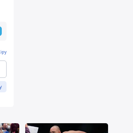
Кіру
у