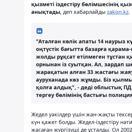
қызметі іздестіру бөлімшесінің қыз
анықтады,
деп хабарлайды
zakon.kz
.
"Аталған көлік апаты 14 наурыз 
оңтүстік бағытта базарға қарама-қ
жолды рұқсат етілмеген тұстан қ
орнынан із суытқан. Ал, зардап ш
жарақатын алған 33 жастағы жая
ауруханада көз жұмды. Біз қылмы
қолға алдық", - деді облыстық П
тергеу бөлімінің бастығы полици
Жедел уәкілдер үшін жан-жақты тексер
күн қажет болды. Жедел-іздестіру нәт
жасаған жүргізуші де ұсталды. Ол 20