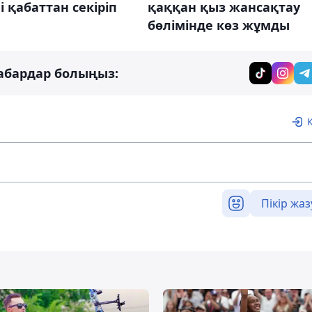
і қабаттан секіріп
қаққан қыз жансақтау
бөлімінде көз жұмды
абардар болыңыз:
Пікір жаз