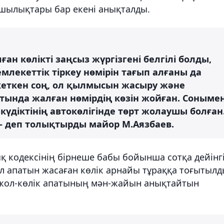
ушылықтары бар екені анықталды.
ған көлікті заңсыз жүргізгені белгілі болды,
емлекеттік тіркеу нөмірін тағып алғаны да
кеткен соң, ол қылмысын жасыру және
тында жалған нөмірдің көзін жойған. Соныме
 күдіктінің автокөлігінде төрт жолаушы болған
, - деп толықтырды майор М.Аязбаев.
 кодексінің бірнеше бабы бойынша сотқа дейінг
ол апатын жасаған көлік арнайы тұраққа тоғытылд
 жол-көлік апатының мән-жайын анықтайтын