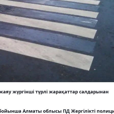
жаяу жүргінші түрлі жарақаттар салдарынан
і бойынша Алматы облысы ПД Жергілікті полиц