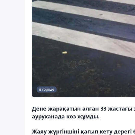
в городе
Дене жарақатын алған 33 жастағы 
ауруханада көз жұмды.
Жаяу жүргіншіні қағып кету дерег