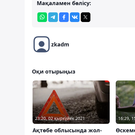
Мақаламен бөлісу:
zkadm
Оқи отырыңыз
23:20, 02 қыркүйек 2021
16:29, 
Ақтөбе облысында жол-
Өскем