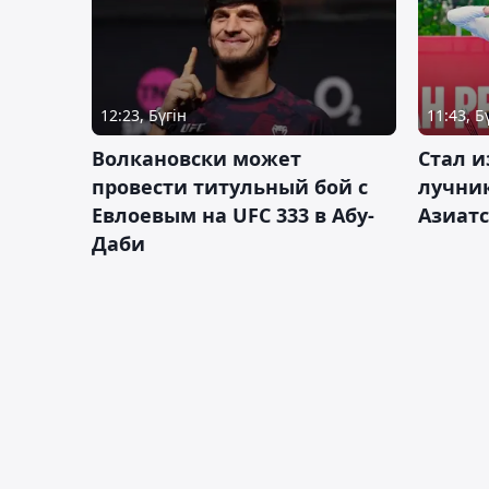
12:23, Бүгін
11:43, Б
Волкановски может
Стал и
провести титульный бой с
лучник
Евлоевым на UFC 333 в Абу-
Азиатс
Даби