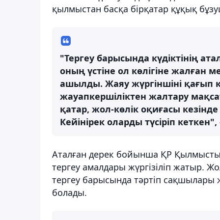
қылмыстан басқа бірқатар құқық бұз
"Тергеу барысында күдіктінің атал
оның үстіне ол көлігіне жалған м
ашылды. Жаяу жүргіншіні қағып 
жауапкершіліктен жалтару мақса
қатар, жол-көлік оқиғасы кезінде
Кейінірек оларды түсіріп кеткен"
Аталған дерек бойынша ҚР Қылмыстық
тергеу амалдары жүргізіліп жатыр. Ж
тергеу барысында тәртіп сақшылары
болады.