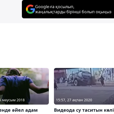
Google-ға қосылып,
жаңалықтарды бірінші болып оқыңыз
15 маусым 2018
15:57, 27 ақпан 2020
енде әйел адам
Видеода су таситын көлі