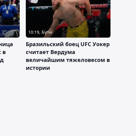
10:19, Бүгін
ница
Бразильский боец UFC Уокер
 в
считает Вердума
ад
величайшим тяжеловесом в
истории