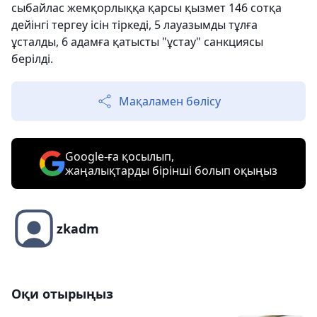
сыбайлас жемқорлыққа қарсы қызмет 146 сотқа
дейінгі тергеу ісін тіркеді, 5 лауазымды тұлға
ұсталды, 6 адамға қатысты "ұстау" санкциясы
берілді.
Мақаламен бөлісу
Google-ға қосылып,
жаңалықтарды бірінші болып оқыңыз
zkadm
Оқи отырыңыз