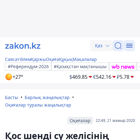
Қаз
Саясат
Әлем
Қаржы
Оқиға
Құқық
Мақалалар
#Референдум-2026
#Қазақстан мақтанышы
+27°
$
469.85
€
542.16
₽
5.78
Басты
Барлық жаңалықтар
Оқиғалар туралы жаңалықтар
Оқиғалар
22:49, 21 мамыр 2020
Қос шенді су желісінің