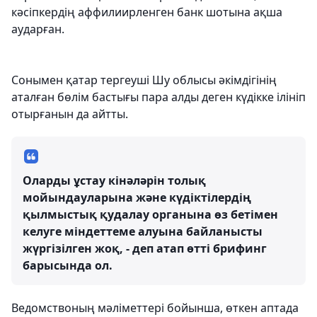
кәсіпкердің аффилиирленген банк шотына ақша
аударған.
Сонымен қатар тергеуші Шу облысы әкімдігінің
аталған бөлім бастығы пара алды деген күдікке ілініп
отырғанын да айтты.
Оларды ұстау кінәләрін толық
мойындауларына және күдіктілердің
қылмыстық қудалау органына өз бетімен
келуге міндеттеме алуына байланысты
жүргізілген жоқ, - деп атап өтті брифинг
барысында ол.
Ведомствоның мәліметтері бойынша, өткен аптада