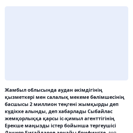
Жамбыл облысында а
удан әкімдігінің
қызметкері мен салалық мекеме бөлімшесінің
басшысы 2 миллион теңгені жымқырды деп
күдікке алынды, деп хабарлады Сыбайлас
жемқорлыққа қарсы іс-қимыл агенттігінің
Ерекше маңызды істер бойынша тергеушісі
Данияр Биғайдаров арнайы брифингте
, деп