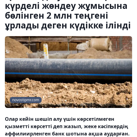
күрделі жөндеу жұмысына
бөлінген 2 млн теңгені
ұрлады деген күдікке ілінді
novostipmr.com
Олар кейін шешіп алу үшін көрсетілмеген
қызметті көрсетті деп жазып, жеке кәсіпкердің
аффилиирленген банк шотына ақша аударған.