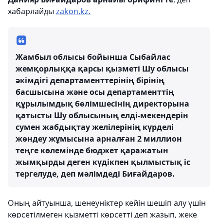
хабарлайды
zakon.kz.
Жамбыл облысы бойынша Сыбайлас
жемқорлыққа қарсы қызметі Шу облысы
әкімдігі департаменттерінің бірінің
басшысына және осы департаменттің
құрылымдық бөлімшесінің директорына
қатысты Шу облысының елді-мекендерін
сумен жабдықтау желілерінің күрделі
жөндеу жұмысына арналған 2 миллион
теңге көлемінде бюджет қаражатын
жымқырды деген күдікпен қылмыстық іс
тергелуде, деп мәлімдеді Биғайдаров.
Оның айтуынша, шенеуніктер кейін шешіп алу үшін
көрсетілмеген қызметті көрсетті деп жазып, жеке