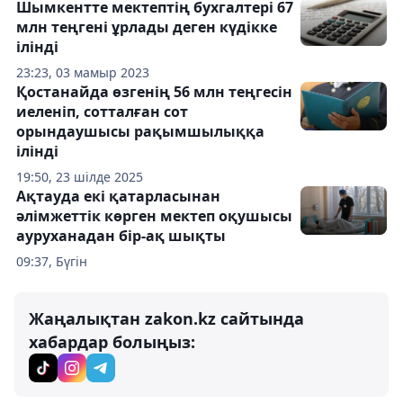
Шымкентте мектептің бухгалтері 67
млн теңгені ұрлады деген күдікке
ілінді
23:23, 03 мамыр 2023
Қостанайда өзгенің 56 млн теңгесін
иеленіп, сотталған сот
орындаушысы рақымшылыққа
ілінді
19:50, 23 шілде 2025
Ақтауда екі қатарласынан
әлімжеттік көрген мектеп оқушысы
ауруханадан бір-ақ шықты
09:37, Бүгін
Жаңалықтан zakon.kz сайтында
хабардар болыңыз: