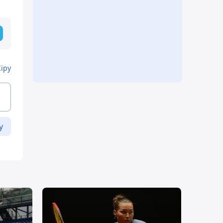
Кіру
у