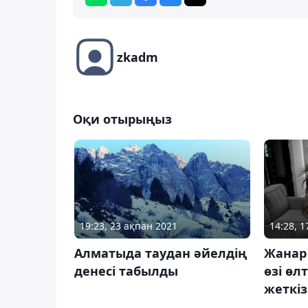
zkadm
Оқи отырыңыз
19:23, 23 ақпан 2021
14:28, 
Алматыда таудан әйелдің
Жанар
денесі табылды
өзi өл
жеткiз