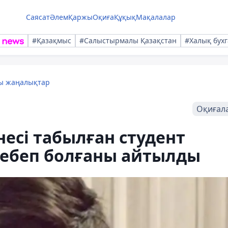
Саясат
Әлем
Қаржы
Оқиға
Құқық
Мақалалар
#Қазақмыс
#Салыстырмалы Қазақстан
#Халық бухг
лы жаңалықтар
Оқиғал
есі табылған студент
 себеп болғаны айтылды