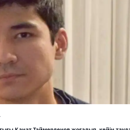
.
ығы Қанат Таймерденов жоғалып, кейін тауд