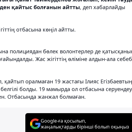
неден қайтыс болғанын айтты
, деп хабарлайды
гіттің отбасына көңіл айтты.
ына полициядан бөлек волонтерлер де қатысқаны
ағайындалды. Жас жігіттің өліміне алдын-ала себебі
, қайтып оралмаған 19 жастағы Ілияс Егізбаевты
 белгілі болды. 19 мамырда ол отбасына серуендеу
н. Отбасында жанжал болмаған.
Google-ға қосылып,
жаңалықтарды бірінші болып оқыңыз