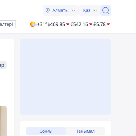
Алматы
Қаз
+31°
$
469.85
€
542.16
₽
5.78
алтері
ар
Соңғы
Танымал