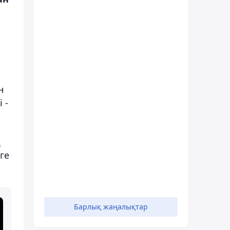
н
 -
ң
ге
Барлық жаңалықтар