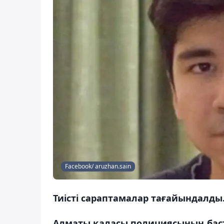
Facebook/ aruzhan.sain
Тиісті сараптамалар тағайындалды
Алматы қаласы полициясының баст