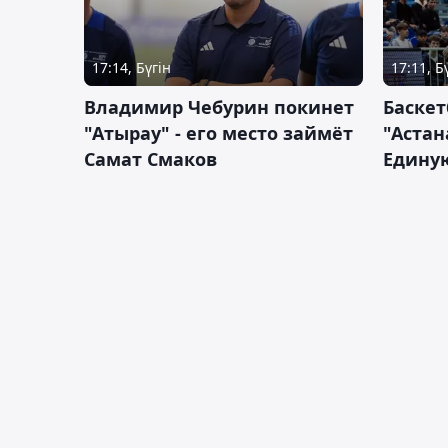
17:14, Бүгін
17:11, Б
Владимир Чебурин покинет
Баске
"Атырау" - его место займёт
"Астан
Самат Смаков
Единую