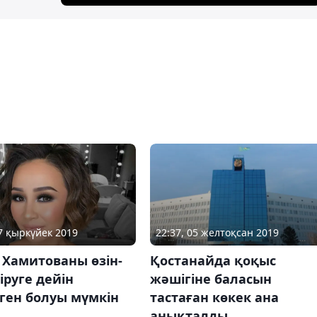
17 қыркүйек 2019
22:37, 05 желтоқсан 2019
 Хамитованы өзiн-
Қостанайда қоқыс
тiруге дейiн
жәшігіне баласын
ген болуы мүмкін
тастаған көкек ана
анықталды