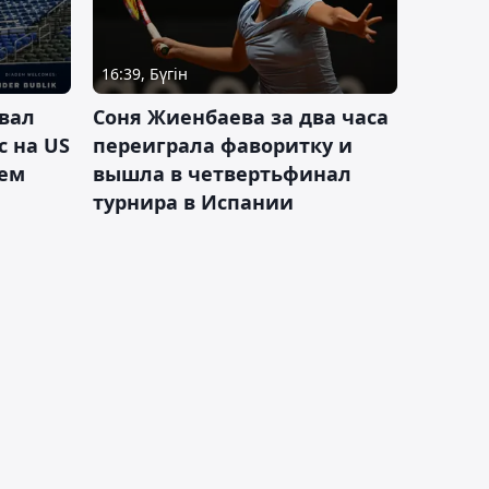
16:39, Бүгін
вал
Соня Жиенбаева за два часа
с на US
переиграла фаворитку и
ием
вышла в четвертьфинал
турнира в Испании