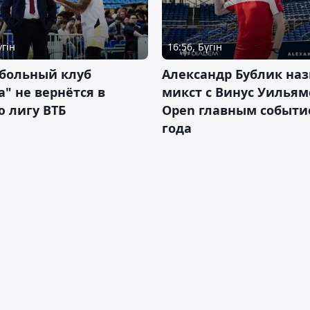
үгін
16:56, Бүгін
тбольный клуб
Александр Бублик наз
а" не вернётся в
микст с Винус Уильям
 лигу ВТБ
Open главным событ
года