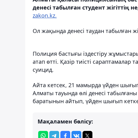
денесі табылған студент жігіттің 
zakon.kz.
Ол жақында денесі таудан табылған жі
Полиция бастығы іздестіру жұмыстар
атап өтті. Қазір тиісті сараптамалар т
суицид.
Айта кетсек, 21 мамырда үйден шығып
Алматы тауында өлі денесі табылғаны
баратынын айтып, үйден шығып кетке
Мақаламен бөлісу: