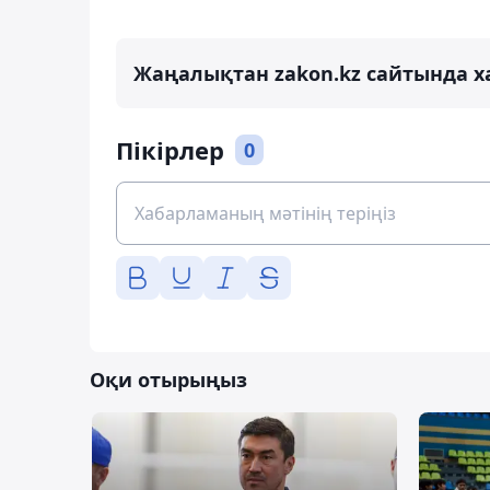
Жаңалықтан zakon.kz сайтында х
Пікірлер
0
Оқи отырыңыз