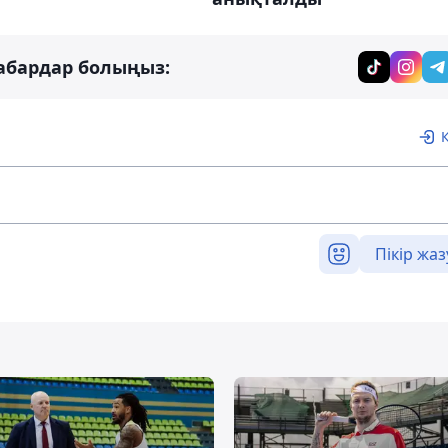
абардар болыңыз:
Пікір жаз