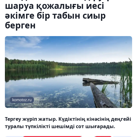
шаруа қожалығы иесі
әкімге бір табын сиыр
берген
komotoz.ru
Тергеу жүріп жатыр. Күдіктінің кінәсінің деңгейі
туралы түпкілікті шешімді сот шығарады.