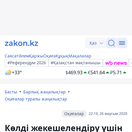
Қаз
Саясат
Әлем
Қаржы
Оқиға
Құқық
Мақалалар
#Референдум-2026
#Қазақстан мақтанышы
+33°
$
469.93
€
541.64
₽
5.71
Басты
Барлық жаңалықтар
Оқиғалар туралы жаңалықтар
Оқиғалар
22:19, 26 маусым 2020
Көлді жекешелендіру үшін