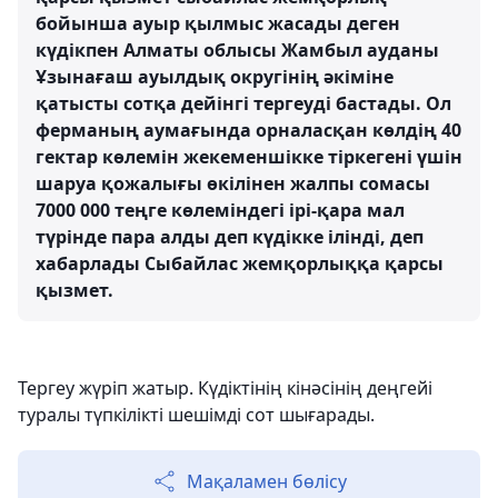
бойынша ауыр қылмыс жасады деген
күдікпен Алматы облысы Жамбыл ауданы
Ұзынағаш ауылдық округінің әкіміне
қатысты сотқа дейінгі тергеуді бастады. Ол
ферманың аумағында орналасқан көлдің 40
гектар көлемін жекеменшікке тіркегені үшін
шаруа қожалығы өкілінен жалпы сомасы
7000 000 теңге көлеміндегі ірі-қара мал
түрінде пара алды деп күдікке ілінді, деп
хабарлады Сыбайлас жемқорлыққа қарсы
қызмет.
Тергеу жүріп жатыр. Күдіктінің кінәсінің деңгейі
туралы түпкілікті шешімді сот шығарады.
Мақаламен бөлісу