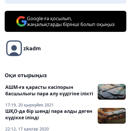
Google-ға қосылып,
жаңалықтарды бірінші болып оқыңыз
zkadm
Оқи отырыңыз
АШМ-ға қарасты кәсіпорын
басшылығы пара алу күдігіне ілікті
17:19, 20 қыркүйек 2021
ШҚО-да бір шенді пара алды деген
күдікке ілінді
22:12, 17 қаңтар 2020