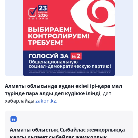
Алматы облысында аудан әкімі ірі-қара мал
түрінде пара алды деп күдікке ілінді
, деп
хабарлайды
zakon.kz.
Алматы облыстық Сыбайлас жемқорлыққа
қарсы қызмет сыбайлас жемқорлық