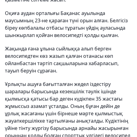
Оқиға аудан орталығы Бақанас ауылында
маусымның 23-не қараған түні орын алған. Белгісіз
біреу көпбалалы отбасы тұратын үйдің ауласында
шынжырлап қойған велосипедті қолды қылған.
Жақында ғана ұлына сыйлыққа алып берген
велосипедтен көз жазып қалған отанасы көп
ойланбастан тәртіп сақшыларына хабарласып,
тауып беруін сұраған.
Ұрлықты ашуға бағытталған жедел іздестіру
шаралары барысында кезекшілік тәулік ішінде
қылмысқа қатысы бар деген күдікпен 35 жастағы
жұмыссыз азамат ұсталды. Оның бұған дейін де
ұрлық жасағаны үшін бірнеше мәрте қылмыстық
жауапкершілікке тартылғаны анықталды. Күдіктінің
үйіне тінту жүргізу барысында арнайы жасырынған
орыннан қолды болған спорттық үлгідегі велосипед