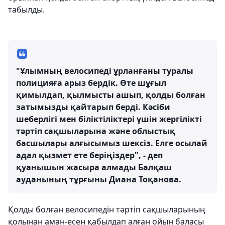
табылды.
"Ұлымның велосипеді ұрланғаны туралы
полицияға арыз бердік. Өте шұғыл
қимылдап, қылмысты ашып, қолды болған
затымызды қайтарып берді. Кәсіби
шеберлігі мен біліктіліктері үшін жергілікті
тәртіп сақшыларына және облыстық
басшылары алғысымыз шексіз. Елге осылай
адал қызмет ете беріңіздер", - деп
қуанышын жасыра алмады Балқаш
ауданының тұрғыны Диана Тоқанова.
Қолды болған велосипедін тәртіп сақшыларының
қолынан аман-есен қабылдап алған ойын баласы