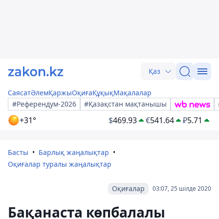
Қаз
Саясат
Әлем
Қаржы
Оқиға
Құқық
Мақалалар
#Референдум-2026
#Қазақстан мақтанышы
+31°
$
469.93
€
541.64
₽
5.71
Басты
Барлық жаңалықтар
Оқиғалар туралы жаңалықтар
Оқиғалар
03:07, 25 шілде 2020
Бақанаста көпбалалы