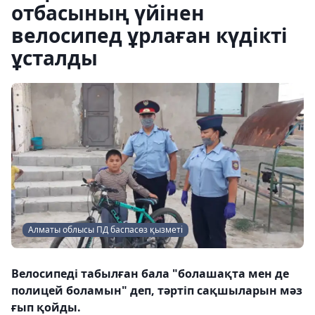
отбасының үйінен
велосипед ұрлаған күдікті
ұсталды
Алматы облысы ПД баспасөз қызметі
Велосипеді табылған бала "болашақта мен де
полицей боламын" деп, тәртіп сақшыларын мәз
ғып қойды.