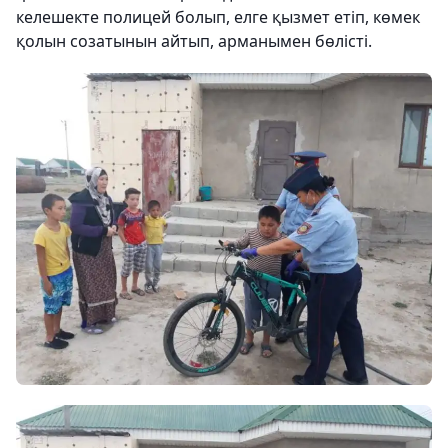
келешекте полицей болып, елге қызмет етіп, көмек
қолын созатынын айтып, арманымен бөлісті.