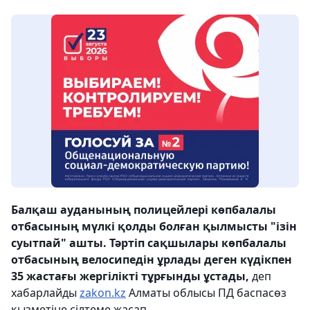
Балқаш ауданының полицейлері көпбалалы
отбасының мүлкі қолды болған қылмысты "ізін
суытпай" ашты. Тәртіп сақшылары көпбалалы
отбасының велосипедін ұрлады деген күдікпен
35 жастағы жергілікті тұрғынды ұстады,
деп
хабарлайды
zakon.kz
Алматы облысы ПД баспасөз
қызметіне сілтеме жасап.