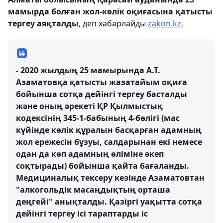
мамырда болған жол-көлік оқиғасына қатысты
тергеу аяқталды
, деп хабарлайды
zakon.kz.
- 2020 жылдың 25 мамырында А.Т.
Азаматовқа қатысты жазатайым оқиға
бойынша сотқа дейінгі тергеу басталды
және оның әрекеті ҚР Қылмыстық
кодексінің 345-1-бабының 4-бөлігі (мас
күйінде көлік құралын басқарған адамның
жол ережесін бұзуы, салдарынан екі немесе
одан да көп адамның өліміне әкеп
соқтырады) бойынша қайта бағаланды.
Медициналық тексеру кезінде Азаматовтан
"алкогольдік масаңдықтың орташа
деңгейі" анықталды. Қазіргі уақытта сотқа
дейінгі тергеу ісі тараптарды іс