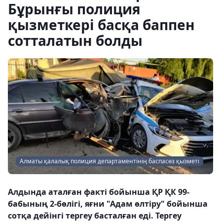
Бұрынғы полиция
қызметкері басқа баппен
сотталатын болды
Алматы қалалық полиция департаментінің баспасөз қызметі
Алдында аталған факті бойынша ҚР ҚК 99-
бабының 2-бөлігі, яғни "Адам өлтіру" бойынша
сотқа дейінгі тергеу басталған еді. Тергеу