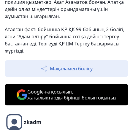
полиция қызметкері Азат Азаматов болған. Апатқа
дейін ол өз міндеттерін орындамағаны үшін
жұмыстан шығарылған.
Аталған факті бойынша ҚР ҚК 99-бабының 2-бөлігі,
яғни "Адам өлтіру" бойынша сотқа дейінгі тергеу
басталған еді. Тергеуді ҚР ІІМ Тергеу басқармасы
жүргізді.
Мақаламен бөлісу
Google-ға қосылып,
жаңалықтарды бірінші болып оқыңыз
zkadm