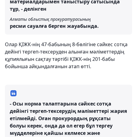
материалдарымен таныстыру сатысында
тұр, - делінген
Алматы облыстық прокуратурасының
ресми сауалға берген жауабында.
Олар ҚІЖК-нің 47-бабының 8-бөлігіне сәйкес сотқа
дейінгі тергеп-тексеруден алынған мәліметтердің
құпиялығын сақтау тәртібі ҚІЖК-нің 201-бабы
бойынша айқындалғанын атап өтті.
- Осы норма талаптарына сәйкес сотқа
дейінгі тергеп-тексерудің мәліметтері жария
етілмейді. Оған прокурордың рұқсаты
болуы керек, онда да ол егер бұл тергеу
мүдделеріне қайшы келмесе және