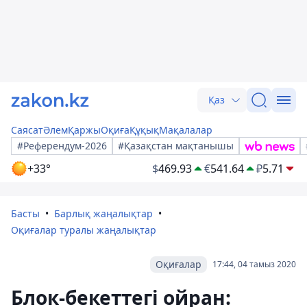
Қаз
Саясат
Әлем
Қаржы
Оқиға
Құқық
Мақалалар
#Референдум-2026
#Қазақстан мақтанышы
+33°
$
469.93
€
541.64
₽
5.71
Басты
Барлық жаңалықтар
Оқиғалар туралы жаңалықтар
Оқиғалар
17:44, 04 тамыз 2020
Блок-бекеттегі ойран: