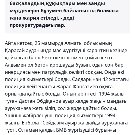
басқалардың құқықтары мен заңды
мүдделерін бұзумен байланысты болмаса
ғана жария етіледі, - деді
прокуратурадағылар.
Айта кетсек, 25 мамырда Алматы облысының
Қарасай ауданында мас жүргізуші карантин кезінде
қойылған блок-бекетке көлігімен қойып кетті.
Алдымен ол бетон қоршауды бұзып, одан соң бар
инерциясымен патрульдік көлікті соққан. Онда екі
полиция қызметкері болды. Салдарынан 42 жастағы
полиция лейтенанты Жарас Жанғазиев оқиға
орнында қайтыс болды. Оның әріптесі, 1994 жылы
туған Дастан Әбдіқанов ауыр халде жақын маңдағы
ауруханаға жеткізіліп, сол жерде қайтыс болды.
Үшінші жәбірленуші, полиция қызметкері 1994
жылғы Ерболат Сейдәзім ауыр жағдайда ауруханаға
түсті. Ол аман қалды. БМВ жүргізушісі бұрынғы