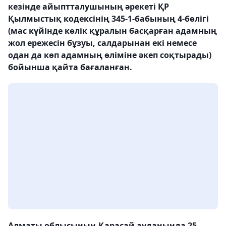
кезінде айыптталушының әрекеті ҚР
Қылмыстық кодексінің 345-1-бабының 4-бөлігі
(мас күйінде көлік құралын басқарған адамның
жол ережесін бұзуы, салдарынан екі немесе
одан да көп адамның өліміне әкеп соқтырады)
бойынша қайта бағаланған.
Алматы облысының Қарасай ауданында 25