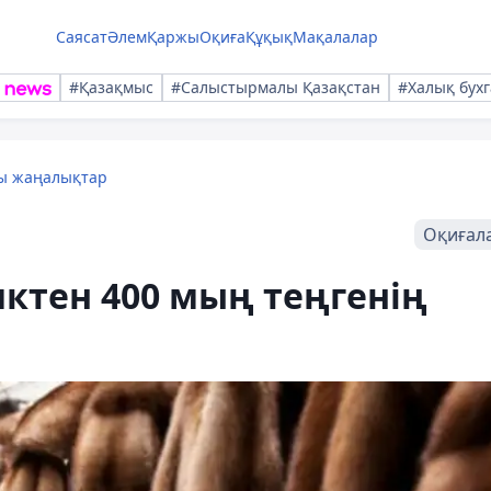
Саясат
Әлем
Қаржы
Оқиға
Құқық
Мақалалар
#Қазақмыс
#Салыстырмалы Қазақстан
#Халық бухг
лы жаңалықтар
Оқиғал
иктен 400 мың теңгенің