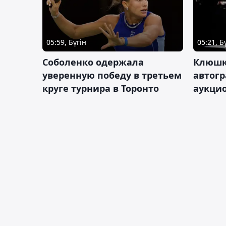
05:59, Бүгін
05:21, Б
Соболенко одержала
Клюшк
уверенную победу в третьем
автог
круге турнира в Торонто
аукцио