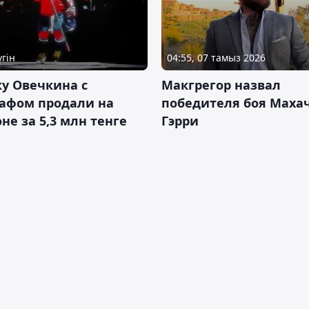
үгін
04:55, 07 тамыз 2026
у Овечкина с
Макгрегор назвал
рафом продали на
победителя боя Махач
не за 5,3 млн тенге
Гэрри