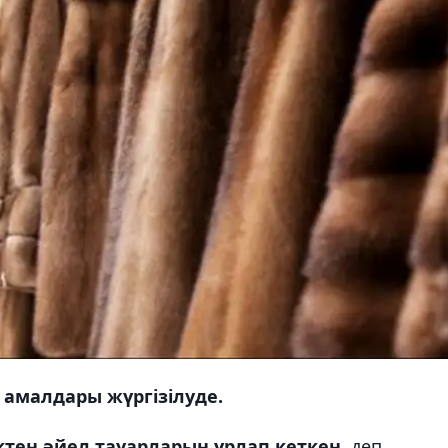
у амалдары жүргізілуде.
иктен әйел тауарларын ұрлап кеткен,
деп