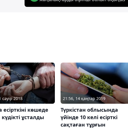
1 сәуір 2018
21:56, 14 қаңтар 2019
 есірткіні көшеде
Түркістан облысында
 күдікті ұсталды
үйінде 10 келі есірткі
сақтаған тұрғын