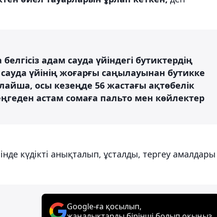
белгісіз адам сауда үйіндегі бутиктердің
і сауда үйінің жоғарғы саңылауынан бутикке
ылайша, осы кезеңде 56 жастағы ақтөбелік
теңгеден астам сомаға пальто мен көйлектер
інде күдікті анықталып, ұсталды, тергеу амалдары
Google-ға қосылып,
жаңалықтарды бірінші болып оқыңыз