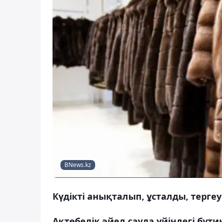
BNews.kz
Күдікті анықталып, ұсталды, терге
Ақтөбелік әйел сауда үйіндегі бут