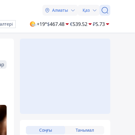
Алматы
Қаз
+19°
$
467.48
€
539.52
₽
5.73
алтері
ар
Соңғы
Танымал