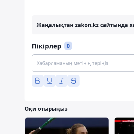
Жаңалықтан zakon.kz сайтында х
Пікірлер
0
Оқи отырыңыз