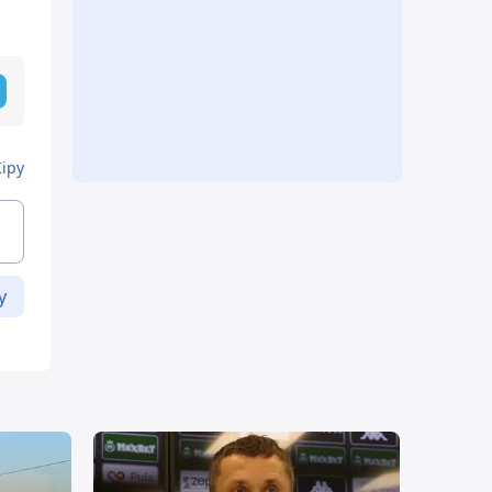
Кіру
у