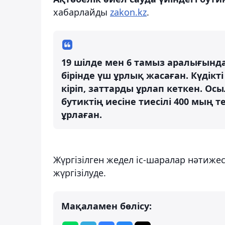
хабарлайды
zakon.kz
.
19 шілде мен 6 тамыз аралығында 
бірінде үш ұрлық жасаған. Күдікт
кіріп, заттарды ұрлап кеткен. Ос
бутиктің иесіне тиесілі 400 мың 
ұрлаған.
Жүргізілген жедел іс-шаралар нәтижес
жүргізілуде.
Мақаламен бөлісу: