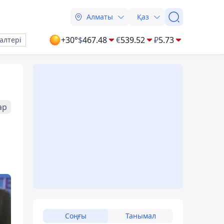
Алматы
Қаз
+30°
$
467.48
€
539.52
₽
5.73
алтері
ар
Соңғы
Танымал