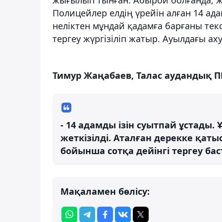
Полицейлер елдің үрейін алған 14 ада
неліктен мұндай қадамға барғаны текс
тергеу жүргізіліп жатыр. Ауылдағы аху
Тимур Жаңабаев, Талас аудандық П
- 14 адамды ізін суытпай ұстады.
жеткізілді. Аталған дерекке қат
бойынша сотқа дейінгі тергеу ба
Мақаламен бөлісу: