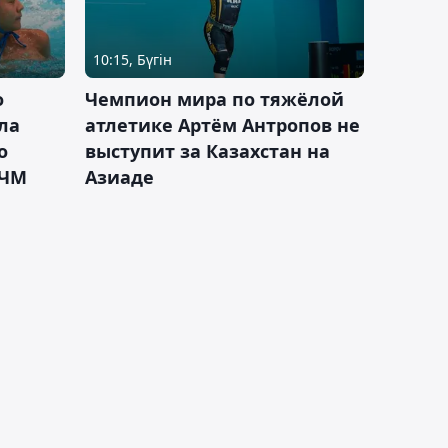
10:15, Бүгін
о
Чемпион мира по тяжёлой
ла
атлетике Артём Антропов не
о
выступит за Казахстан на
 ЧМ
Азиаде