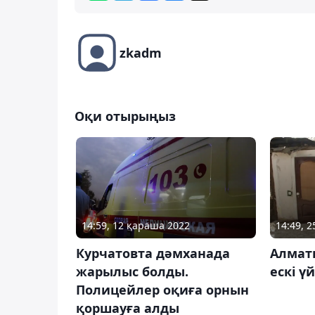
zkadm
Оқи отырыңыз
14:59, 12 қараша 2022
14:49, 
Курчатовта дәмханада
Алмат
жарылыс болды.
ескі ү
Полицейлер оқиға орнын
қоршауға алды