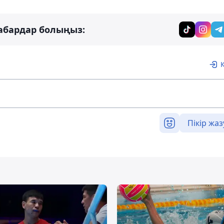
абардар болыңыз:
Пікір жаз