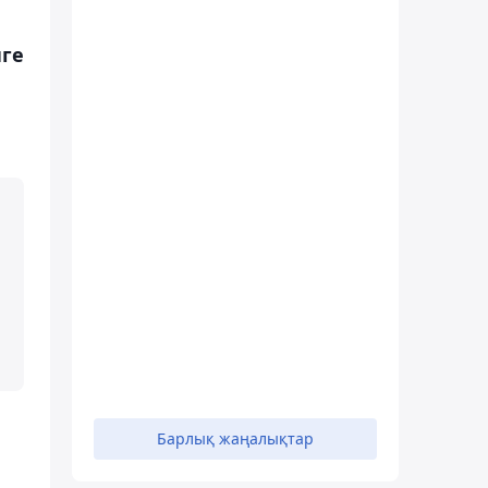
нге
Барлық жаңалықтар