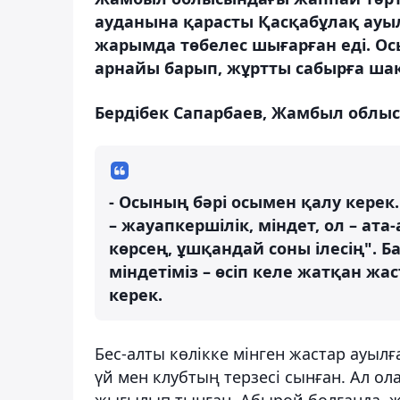
ауданына қарасты Қасқабұлақ ауыл
жарымда төбелес шығарған еді. Осы
арнайы барып, жұртты сабырға ш
Бердібек Сапарбаев, Жамбыл облыс
- Осының бәрі осымен қалу керек
– жауапкершілік, міндет, ол – ата
көрсең, ұшқандай соны ілесің". Б
міндетіміз – өсіп келе жатқан жа
керек.
Бес-алты көлікке мінген жастар ауылға
үй мен клубтың терзесі сынған. Ал о
жығылып тынған. Абырой болғанда, ж