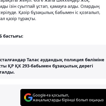
мды ізін суытпай ұстап, қамауға алды. Олардың
ерілуде. Қазір бұзақылық бабымен іс қозғалып,
ал қазір тұрақты.
Б бастығы:
 Ұсталғандар Талас аудандық полиция бөліміне
ысты ҚР ҚК 293-бабымен бұзақылық дерегі
сталды.
Google-ға қосылып,
жаңалықтарды бірінші болып оқыңыз