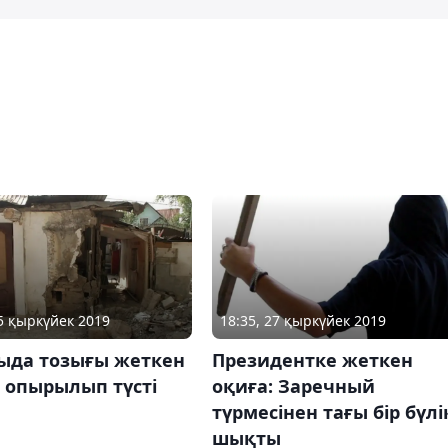
25 қыркүйек 2019
18:35, 27 қыркүйек 2019
ыда тозығы жеткен
Президентке жеткен
й опырылып түсті
оқиға: Заречный
түрмесінен тағы бір бүлі
шықты