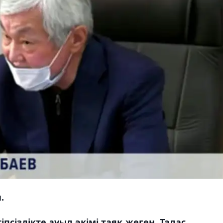
.
іздікте ауыл әкімі таяқ жеген. Талас