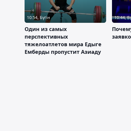
10:54, Бүгін
10:44, Б
Один из самых
Почему
перспективных
заявко
тяжелоатлетов мира Едыге
Емберды пропустит Азиаду