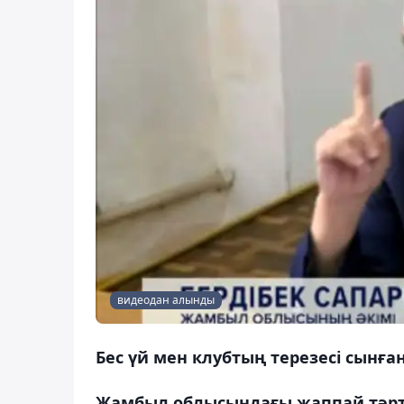
видеодан алынды
Бес үй мен клубтың терезесі сынған
Жамбыл облысындағы жаппай тәртіпс