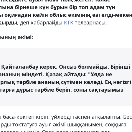
ына бірнеше күн бұрын бір топ адам түн
 оқиғадан кейін облыс әкімінің өзі елді-меке
ақырды
, деп хабарлайды
КТК
телеарнасы.
ының әкімі:
. Қайталанбау керек. Онсыз болмайды. Бірінші
-ананың міндеті. Қазақ айтады: "Ұяда не
арлық тәрбие ананың сүтімен келеді. Ең негізгі
старға дұрыс тәрбие беріп, соны сақтауымыз
 баса-көктеп кіріп, үйлерді таспен атқылапты. Бес
ларды тоқтатуға ауыл әкімі шыққанымен, соққыға
арақаты жеңіл. Өзге жапа шеккендер жоқ.