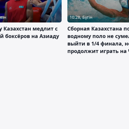
үгін
10:28, Бүгін
 Казахстан медлит с
Сборная Казахстана п
й боксёров на Азиаду
водному поло не суме
выйти в 1/4 финала, н
продолжит играть на