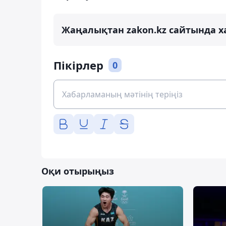
Жаңалықтан zakon.kz сайтында х
Пікірлер
0
Оқи отырыңыз