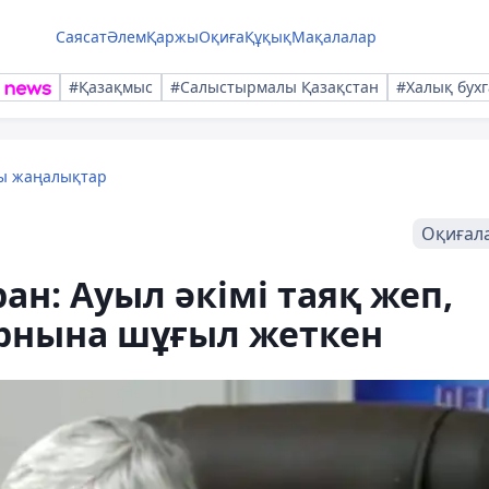
Саясат
Әлем
Қаржы
Оқиға
Құқық
Мақалалар
#Қазақмыс
#Салыстырмалы Қазақстан
#Халық бухг
лы жаңалықтар
Оқиғал
ан: Ауыл әкімі таяқ жеп,
орнына шұғыл жеткен