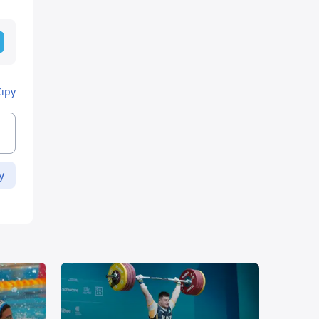
Кіру
у