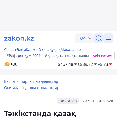
Қаз
Саясат
Әлем
Қаржы
Оқиға
Құқық
Мақалалар
#Референдум-2026
#Қазақстан мақтанышы
+20°
$
467.48
€
539.52
₽
5.73
Басты
Барлық жаңалықтар
Оқиғалар туралы жаңалықтар
Оқиғалар
17:37, 24 тамыз 2020
Тәжікстанда қазақ