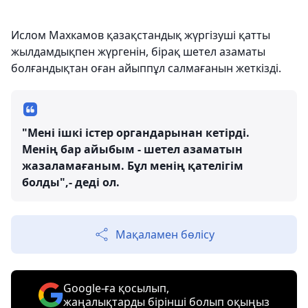
Ислом Махкамов қазақстандық жүргізуші қатты
жылдамдықпен жүргенін, бірақ шетел азаматы
болғандықтан оған айыппұл салмағанын жеткізді.
"Мені ішкі істер органдарынан кетірді.
Менің бар айыбым - шетел азаматын
жазаламағаным. Бұл менің қателігім
болды",- деді ол.
Мақаламен бөлісу
Google-ға қосылып,
жаңалықтарды бірінші болып оқыңыз