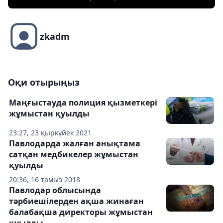
zkadm
Оқи отырыңыз
Маңғыстауда полиция қызметкері
жұмыстан қуылды
23:27, 23 қыркүйек 2021
Павлодарда жалған анықтама
сатқан медбикелер жұмыстан
қуылды
20:36, 16 тамыз 2018
Павлодар облысында
тәрбиешілерден ақша жинаған
балабақша директоры жұмыстан