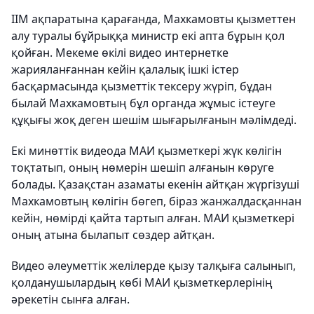
ІІМ ақпаратына қарағанда, Махкамовты қызметтен
алу туралы бұйрыққа министр екі апта бұрын қол
қойған. Мекеме өкілі видео интернетке
жарияланғаннан кейін қалалық ішкі істер
басқармасында қызметтік тексеру жүріп, бұдан
былай Махкамовтың бұл органда жұмыс істеуге
құқығы жоқ деген шешім шығарылғанын мәлімдеді.
Екі минөттік видеода МАИ қызметкері жүк көлігін
тоқтатып, оның нөмерін шешіп алғанын көруге
болады. Қазақстан азаматы екенін айтқан жүргізуші
Махкамовтың көлігін бөгеп, біраз жанжалдасқаннан
кейін, нөмірді қайта тартып алған. МАИ қызметкері
оның атына былапыт сөздер айтқан.
Видео әлеуметтік желілерде қызу талқыға салынып,
қолданушылардың көбі МАИ қызметкерлерінің
әрекетін сынға алған.