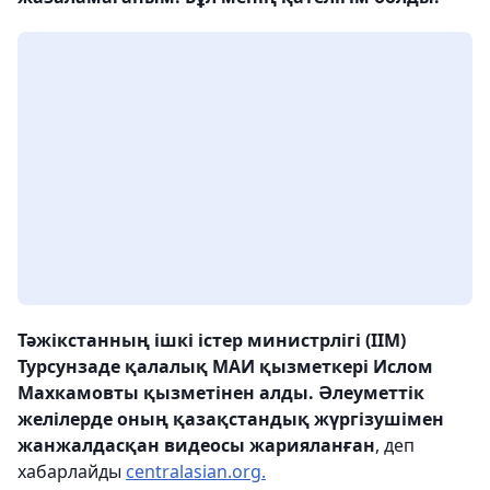
Тәжікстанның ішкі істер министрлігі (ІІМ)
Турсунзаде қалалық МАИ қызметкері Ислом
Махкамовты қызметінен алды. Әлеуметтік
желілерде оның қазақстандық жүргізушімен
жанжалдасқан видеосы жарияланған
, деп
хабарлайды
centralasian.org.