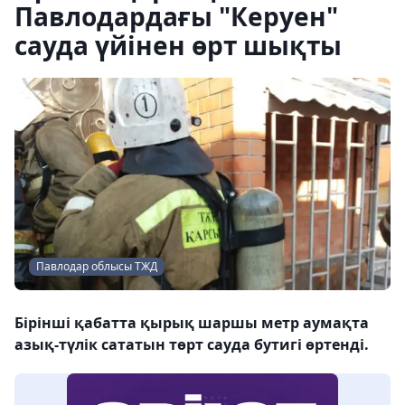
Павлодардағы "Керуен"
сауда үйінен өрт шықты
Павлодар облысы ТЖД
Бірінші қабатта қырық шаршы метр аумақта
азық-түлік сататын төрт сауда бутигі өртенді.