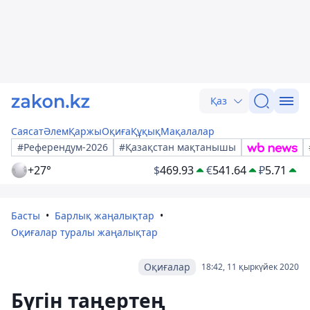
Қаз
Саясат
Әлем
Қаржы
Оқиға
Құқық
Мақалалар
#Референдум-2026
#Қазақстан мақтанышы
+27°
$
469.93
€
541.64
₽
5.71
Басты
Барлық жаңалықтар
Оқиғалар туралы жаңалықтар
Оқиғалар
18:42, 11 қыркүйек 2020
Бүгін таңертең