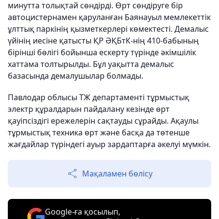
минутта толықтай сөндірді. Өрт сөндіруге бір
автоцистернамен қаруланған Баянауыл мемлекеттік
ұлттық паркінің қызметкерлері көмектесті. Демалыс
үйінің иесіне қатысты ҚР ӘҚБтК-нің 410-бабының
бірінші бөлігі бойынша ескерту түрінде әкімшілік
хаттама толтырылды. Бұл уақытта демалыс
базасында демалушылар болмады.
Павлодар облысы ТЖ департаменті тұрмыстық
электр құралдарын пайдалану кезінде өрт
қауіпсіздігі ережелерін сақтауды сұрайды. Ақаулы
тұрмыстық техника өрт және басқа да төтенше
жағдайлар түріндегі ауыр зардаптарға әкелуі мүмкін.
Мақаламен бөлісу
Google-ға қосылып,