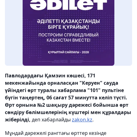
Павлодардағы Қамзин көшесі, 171
мекенжайында орналасқан "Керуен" сауда
үйіндегі өрт туралы хабарлама "101" пультіне
бүгін таңертең, 06 сағат 57 минутта келіп түсті.
Өрт орнына №2 шақыру дәрежесі бойынша өрт
сөндіру бөлімшелерінің күштері мен құралдары
жіберілді,
деп хабарлайды
zakon.kz
.
Мұндай дәрежелі рангтағы өрттер кезінде