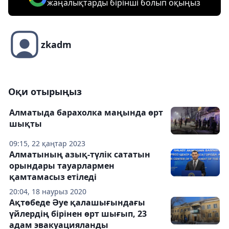
жаңалықтарды бірінші болып оқыңыз
zkadm
Оқи отырыңыз
Алматыда барахолка маңында өрт
шықты
09:15, 22 қаңтар 2023
Алматының азық-түлік сататын
орындары тауарлармен
қамтамасыз етіледі
20:04, 18 наурыз 2020
Ақтөбеде Әуе қалашығындағы
үйлердің бірінен өрт шығып, 23
адам эвакуацияланды