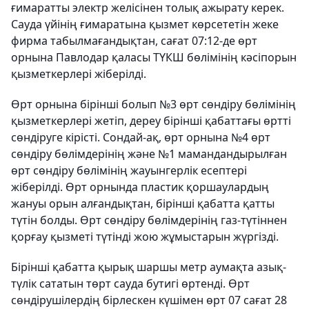
ғимаратты электр желісінен толық ажырату керек.
Сауда үйінің ғимаратына қызмет көрсететін жеке
фирма табылмағандықтан, сағат 07:12-де өрт
орнына Павлодар қаласы ТҮКШ бөлімінің кәсіпорын
қызметкерлері жіберілді.
Өрт орнына бірінші болып №3 өрт сөндіру бөлімінің
қызметкерлері жетіп, дереу бірінші қабаттағы өртті
сөндіруге кірісті. Сондай-ақ, өрт орнына №4 өрт
сөндіру бөлімдерінің және №1 мамандандырылған
өрт сөндіру бөлімінің жауынгерлік есептері
жіберілді. Өрт орнында пластик қоршаулардың
жануы орын алғандықтан, бірінші қабатта қатты
түтін болды. Өрт сөндіру бөлімдерінің газ-түтіннен
қорғау қызметі түтінді жою жұмыстарын жүргізді.
Бірінші қабатта қырық шаршы метр аумақта азық-
түлік сататын төрт сауда бутигі өртенді. Өрт
сөндірушілердің бірлескен күшімен өрт 07 сағат 28