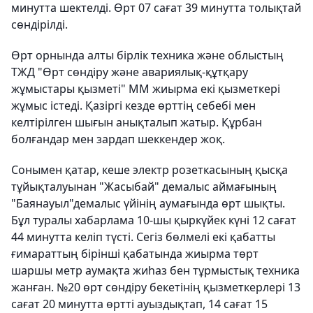
минутта шектелді. Өрт 07 сағат 39 минутта толықтай
сөндірілді.
Өрт орнында алты бірлік техника және облыстың
ТЖД "Өрт сөндіру және авариялық-құтқару
жұмыстары қызметі" ММ жиырма екі қызметкері
жұмыс істеді. Қазіргі кезде өрттің себебі мен
келтірілген шығын анықталып жатыр. Құрбан
болғандар мен зардап шеккендер жоқ.
Сонымен қатар, кеше электр розеткасының қысқа
тұйықталуынан "Жасыбай" демалыс аймағының
"Баянауыл"демалыс үйінің аумағында өрт шықты.
Бұл туралы хабарлама 10-шы қыркүйек күні 12 сағат
44 минутта келіп түсті. Сегіз бөлмелі екі қабатты
ғимараттың бірінші қабатында жиырма төрт
шаршы метр аумақта жиһаз бен тұрмыстық техника
жанған. №20 өрт сөндіру бекетінің қызметкерлері 13
сағат 20 минутта өртті ауыздықтап, 14 сағат 15