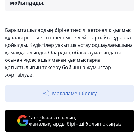
мойындады.
Барымташылардың біріне тиесілі автокөлік қылмыс
құралы ретінде сот шешіміне дейін арнайы тұраққа
қойылды. Күдіктілер уақытша ұстау оқшаулағышына
қамаққа алынды. Олардың облыс аумағындағы
осыған ұқсас ашылмаған қылмыстарға
қатыстылығын тексеру бойынша жұмыстар
жүргізілуде.
Мақаламен бөлісу
Google-ға қосылып,
жаңалықтарды бірінші болып оқыңыз