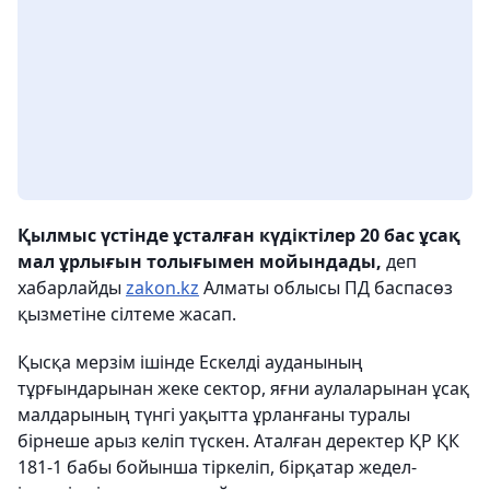
Қылмыс үстінде ұсталған күдіктілер 20 бас ұсақ
мал ұрлығын толығымен мойындады,
деп
хабарлайды
zakon.kz
Алматы облысы ПД баспасөз
қызметіне сілтеме жасап.
Қысқа мерзім ішінде Ескелді ауданының
тұрғындарынан жеке сектор, яғни аулаларынан ұсақ
малдарының түнгі уақытта ұрланғаны туралы
бірнеше арыз келіп түскен. Аталған деректер ҚР ҚК
181-1 бабы бойынша тіркеліп, бірқатар жедел-