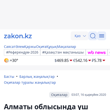
Қаз
Саясат
Әлем
Қаржы
Оқиға
Құқық
Мақалалар
#Референдум-2026
#Қазақстан мақтанышы
+30°
$
469.85
€
542.16
₽
5.78
Басты
Барлық жаңалықтар
Оқиғалар туралы жаңалықтар
Оқиғалар
03:07, 16 қыркүйек 2020
Алматы облысында үш