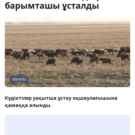
барымташы ұсталды
otyrar.kz
Күдіктілер уақытша ұстау оқшаулағышына
қамаққа алынды.