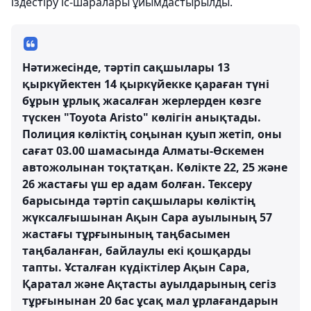
іздестіру іс-шаралары ұйымдастырылды.
Нәтижесінде, тәртіп сақшылары 13
қыркүйектен 14 қыркүйекке қараған түні
бұрын ұрлық жасалған жерлерден көзге
түскен "Toyota Aristo" көлігін анықтады.
Полиция көліктің соңынан қуып жетіп, оны
сағат 03.00 шамасында Алматы-Өскемен
автожолынан тоқтатқан. Көлікте 22, 25 және
26 жастағы үш ер адам болған. Тексеру
барысында тәртіп сақшылары көліктің
жүксалғышынан Ақын Сара ауылының 57
жастағы тұрғынының таңбасымен
таңбаланған, байлаулы екі қошқарды
тапты. Ұсталған күдіктілер Ақын Сара,
Қаратал және Ақтасты ауылдарының сегіз
тұрғынынан 20 бас ұсақ мал ұрлағандарын