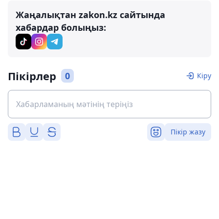
Жаңалықтан zakon.kz сайтында
хабардар болыңыз:
Пікірлер
0
Кіру
Пікір жазу