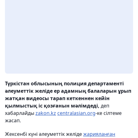
Түркістан облысының полиция департаменті
әлеуметтік желіде ер адамның балаларын ұрып
жатқан видеосы тарап кеткеннен кейін
қылмыстық іс қозғанын мәлімдеді,
деп
хабарлайды
zakon.kz
centralasian.org
-ке сілтеме
жасап.
Жексенбі күні әлеуметтік желіде
жарияланған