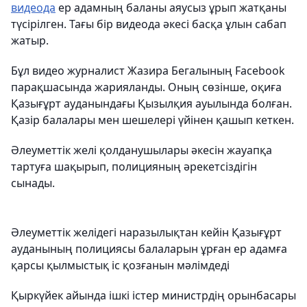
видеода
ер адамның баланы аяусыз ұрып жатқаны
түсірілген. Тағы бір видеода әкесі басқа ұлын сабап
жатыр.
Бұл видео журналист Жазира Бегалының Facebook
парақшасында жарияланды. Оның сөзінше, оқиға
Қазығұрт ауданындағы Қызылқия ауылында болған.
Қазір балалары мен шешелері үйінен қашып кеткен.
Әлеуметтік желі қолданушылары әкесін жауапқа
тартуға шақырып, полицияның әрекетсіздігін
сынады.
Әлеуметтік желідегі наразылықтан кейін Қазығұрт
ауданының полициясы балаларын ұрған ер адамға
қарсы қылмыстық іс қозғанын мәлімдеді
Қыркүйек айында ішкі істер министрдің орынбасары