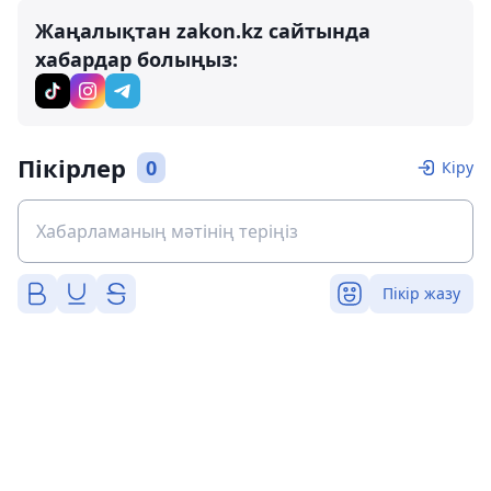
Жаңалықтан zakon.kz сайтында
хабардар болыңыз:
Пікірлер
0
Кіру
Пікір жазу