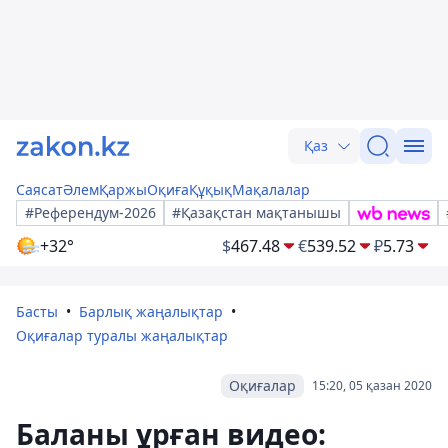
Қаз
Саясат
Әлем
Қаржы
Оқиға
Құқық
Мақалалар
#Референдум-2026
#Қазақстан мақтанышы
+32°
$
467.48
€
539.52
₽
5.73
Басты
Барлық жаңалықтар
Оқиғалар туралы жаңалықтар
Оқиғалар
15:20, 05 қазан 2020
Баланы ұрған видео: