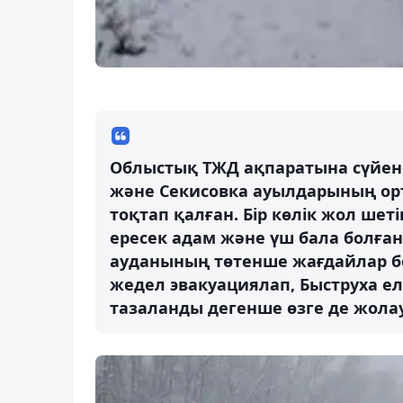
Облыстық ТЖД ақпаратына сүйен
және Секисовка ауылдарының орт
тоқтап қалған. Бір көлік жол шет
ересек адам және үш бала болған
ауданының төтенше жағдайлар б
жедел эвакуациялап, Быструха ел
тазаланды дегенше өзге де жола