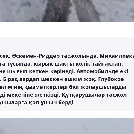
сек, Өскемен-Риддер тасжолында, Михайловк
а тұсында, қырық шақты көлік тайғақтап,
іне шығып кеткен көрінеді. Автомобильде екі
. Бірақ зардап шеккен ешкім жоқ. Глубокое
өлімінің қызметкерлері бұл жолаушыларды
ді-мекеніне жеткізді. Құтқарушылар тасжол
ушыларға қол ұшын берді.