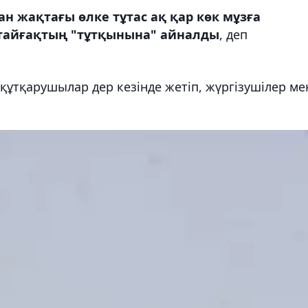
ан жақтағы өлке тұтас ақ қар көк мұзға
ктайғақтың "тұтқынына" айналды
, деп
құтқарушылар дер кезінде жетіп, жүргізушілер ме