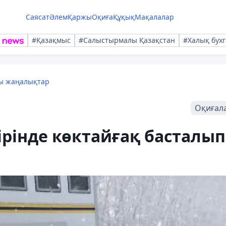
Саясат
Әлем
Қаржы
Оқиға
Құқық
Мақалалар
#Қазақмыс
#Салыстырмалы Қазақстан
#Халық бухг
лы жаңалықтар
Оқиғал
ірінде көктайғақ басталып