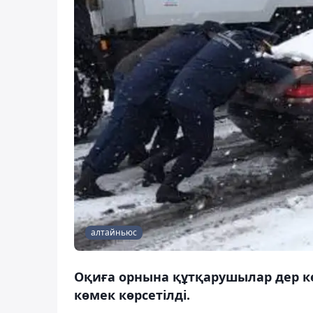
алтайньюс
Оқиға орнына құтқарушылар дер ке
көмек көрсетілді.