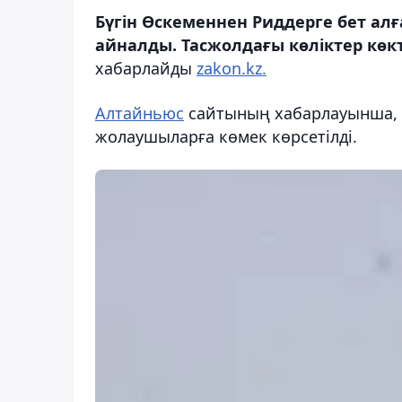
Бүгін Өскеменнен Риддерге бет алғ
айналды. Тасжолдағы көліктер кө
хабарлайды
zakon.kz.
Алтайньюс
сайтының хабарлауынша,
жолаушыларға көмек көрсетілді.