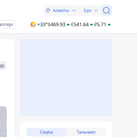
Алматы
Қаз
+33°
$
469.93
€
541.64
₽
5.71
алтері
ар
Соңғы
Танымал