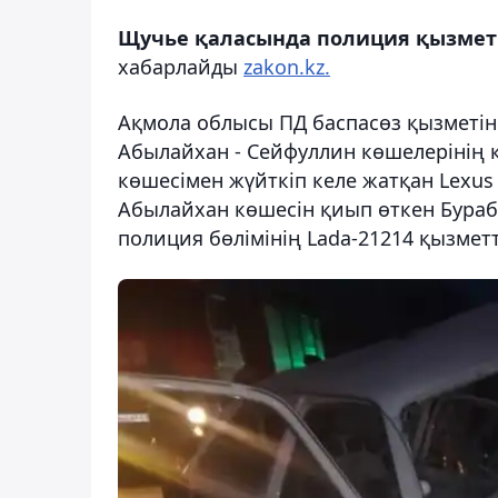
Щучье қаласында полиция қызметк
хабарлайды
zakon.kz.
Ақмола облысы ПД баспасөз қызметін
Абылайхан - Сейфуллин көшелерінің 
көшесімен жүйткіп келе жатқан Lexus 
Абылайхан көшесін қиып өткен Бураб
полиция бөлімінің Lada-21214
қызметт