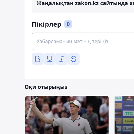
Жаңалықтан zakon.kz сайтында х
Пікірлер
0
Оқи отырыңыз