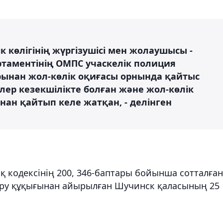
ік көлігінің жүргізушісі мен жолаушысы -
таментінің ОМПС учаскелік полиция
ынан жол-көлік оқиғасы орнында қайтыс
ер кезекшілікте болған және жол-көлік
нан қайтып келе жатқан, - делінген
қ кодексінің 200, 346-баптары бойынша сотталған
қару құқығынан айырылған Шучинск қаласының 25