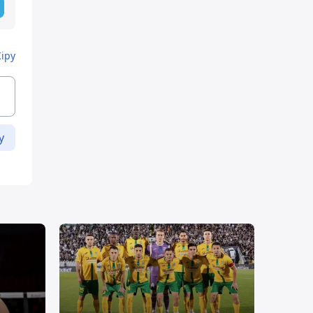
Кіру
у