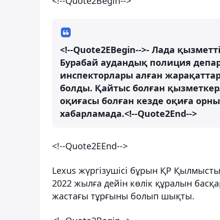
<!--Quote2Begin-->
<!--Quote2EBegin-->- Лада қызметт
Бурабай аудандық полиция депар
инспекторлары алған жарақаттар
болды. Қайтыс болған қызметкерл
оқиғасы болған кезде оқиға орны
хабарламада.<!--Quote2End-->
<!--Quote2EEnd-->
Lexus жүргізушісі бұрын ҚР Қылмысты
2022 жылға дейін көлік құралын бас
жастағы тұрғыны болып шықты.