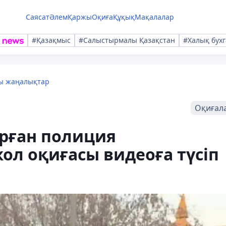
Саясат
Әлем
Қаржы
Оқиға
Құқық
Мақалалар
#Қазақмыс
#Салыстырмалы Қазақстан
#Халық бухг
лы жаңалықтар
Оқиғал
рған полиция
ол оқиғасы видеоға түсіп