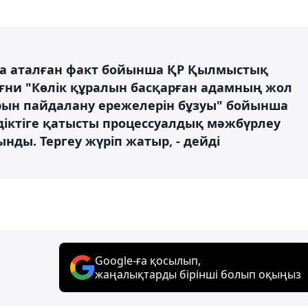
қытта аталған факт бойынша ҚР Қылмыстық
 яғни "Көлік құралын басқарған адамның жол
рын пайдалану ережелерін бұзуы" бойынша
Күдіктіге қатысты процессуалдық мәжбүрлеу
нды. Тергеу жүріп жатыр, - дейді
Google-ға қосылып,
жаңалықтарды бірінші болып оқыңыз