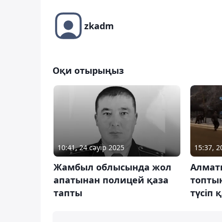
zkadm
Оқи отырыңыз
10:41, 24 сәуір 2025
15:37, 
Жамбыл облысында жол
Алмат
апатынан полицей қаза
топтық
тапты
түсіп 