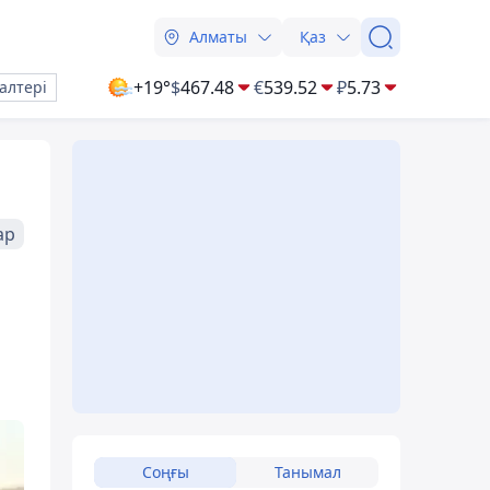
Алматы
Қаз
+19°
$
467.48
€
539.52
₽
5.73
алтері
ар
Соңғы
Танымал