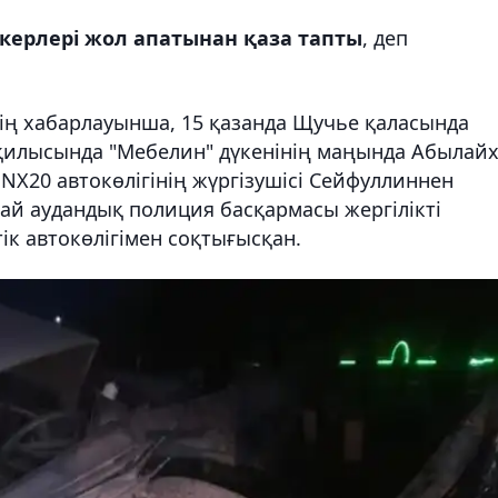
ерлері жол апатынан қаза тапты
, деп
ің хабарлауынша, 15 қазанда Щучье қаласында
қилысында "Мебелин" дүкенінің маңында Абылай
NX20 автокөлігінің жүргізушісі Сейфуллиннен
ай аудандық полиция басқармасы жергілікті
ік
автокөлігімен соқтығысқан.