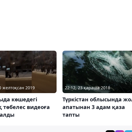
20 желтоқсан 2019
22:12, 23 қараша 2018
ыда көшедегі
Түркістан облысында жо
 төбелес видеоға
апатынан 3 адам қаза
қалды
тапты