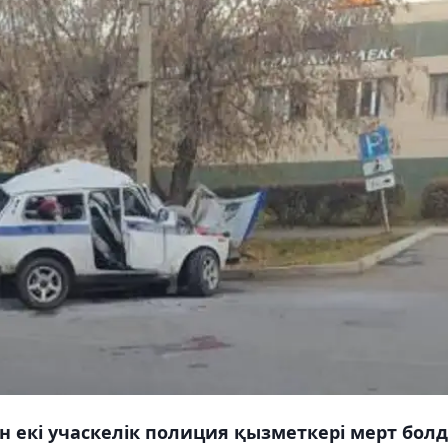
 екі учаскелік полиция қызметкері мерт болд