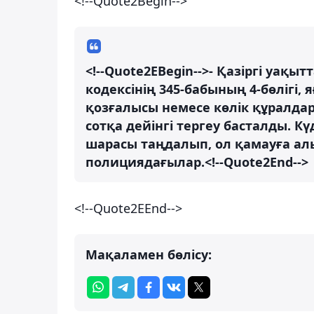
<!--Quote2Begin-->
<!--Quote2EBegin-->- Қазіргі уа
кодексінің 345-бабының 4-бөлігі,
қозғалысы немесе көлік құралда
сотқа дейінгі тергеу басталды. 
шарасы таңдалып, ол қамауға алы
полициядағылар.<!--Quote2End-->
<!--Quote2EEnd-->
Мақаламен бөлісу: