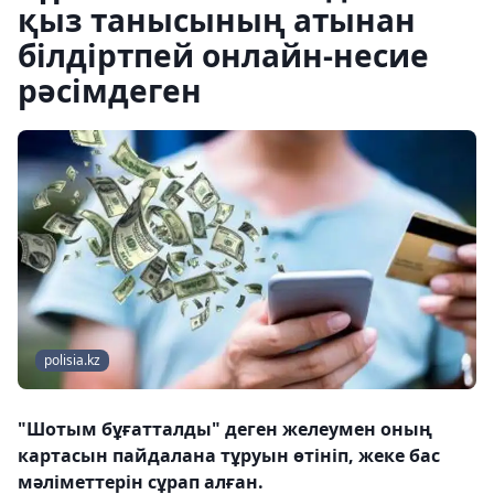
қыз танысының атынан
білдіртпей онлайн-несие
рәсімдеген
polisia.kz
"Шотым бұғатталды" деген желеумен оның
картасын пайдалана тұруын өтініп, жеке бас
мәліметтерін сұрап алған.