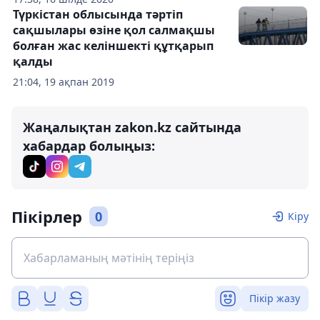
Түркістан облысында тәртіп
сақшылары өзіне қол салмақшы
болған жас келіншекті құтқарып
қалды
21:04, 19 ақпан 2019
Жаңалықтан zakon.kz сайтында
хабардар болыңыз:
Пікірлер
0
Кіру
Пікір жазу