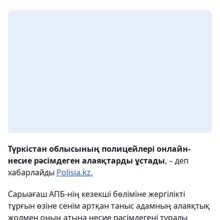
Түркістан облысының полицейлері онлайн-
несие рәсімдеген алаяқтарды ұстады
, – деп
хабарлайды
Polisia.kz.
Сарыағаш АПБ-нің кезекші бөліміне жергілікті
тұрғын өзіне сенім артқан таныс адамның алаяқтық
жолмен оның атына несие рәсімдегені туралы