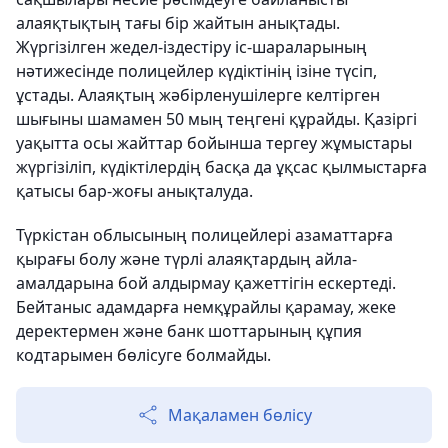
алаяқтықтың тағы бір жайтын анықтады.
Жүргізілген жедел-іздестіру іс-шараларының
нәтижесінде полицейлер күдіктінің ізіне түсіп,
ұстады. Алаяқтың жәбірленушілерге келтірген
шығыны шамамен 50 мың теңгені құрайды. Қазіргі
уақытта осы жайттар бойынша тергеу жұмыстары
жүргізіліп, күдіктілердің басқа да ұқсас қылмыстарға
қатысы бар-жоғы анықталуда.
Түркістан облысының полицейлері азаматтарға
қырағы болу және түрлі алаяқтардың айла-
амалдарына бой алдырмау қажеттігін ескертеді.
Бейтаныс адамдарға немқұрайлы қарамау, жеке
деректермен және банк шоттарының құпия
кодтарымен бөлісуге болмайды.
Мақаламен бөлісу