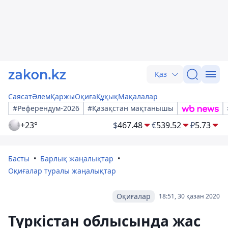
Қаз
Саясат
Әлем
Қаржы
Оқиға
Құқық
Мақалалар
#Референдум-2026
#Қазақстан мақтанышы
+23°
$
467.48
€
539.52
₽
5.73
Басты
Барлық жаңалықтар
Оқиғалар туралы жаңалықтар
Оқиғалар
18:51, 30 қазан 2020
Түркістан облысында жас