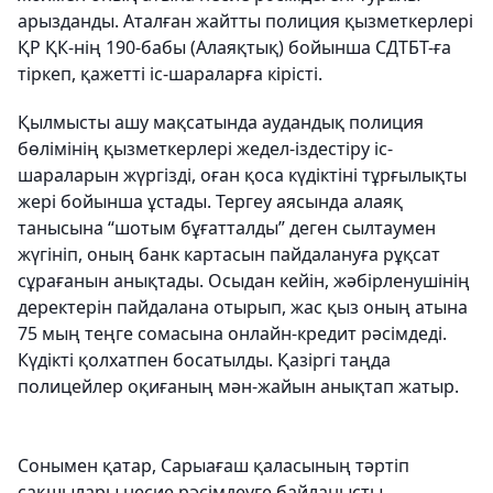
арызданды. Аталған жайтты полиция қызметкерлері
ҚР ҚК-нің 190-бабы (Алаяқтық) бойынша СДТБТ-ға
тіркеп, қажетті іс-шараларға кірісті.
Қылмысты ашу мақсатында аудандық полиция
бөлімінің қызметкерлері жедел-іздестіру іс-
шараларын жүргізді, оған қоса күдіктіні тұрғылықты
жері бойынша ұстады. Тергеу аясында алаяқ
танысына “шотым бұғатталды” деген сылтаумен
жүгініп, оның банк картасын пайдалануға рұқсат
сұрағанын анықтады. Осыдан кейін, жәбірленушінің
деректерін пайдалана отырып, жас қыз оның атына
75 мың теңге сомасына онлайн-кредит рәсімдеді.
Күдікті қолхатпен босатылды. Қазіргі таңда
полицейлер оқиғаның мән-жайын анықтап жатыр.
Сонымен қатар, Сарыағаш қаласының тәртіп
сақшылары несие рәсімдеуге байланысты