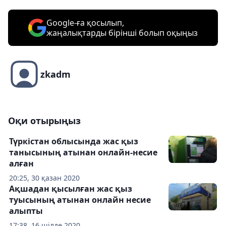
Google-ға қосылып,
жаңалықтарды бірінші болып оқыңыз
zkadm
Оқи отырыңыз
Түркістан облысында жас қыз
танысының атынан онлайн-несие
алған
20:25, 30 қазан 2020
Ақшадан қысылған жас қыз
туысының атынан онлайн несие
алыпты
17:38, 16 шілде 2020