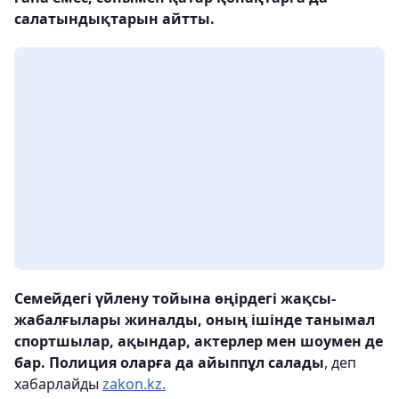
салатындықтарын айтты.
Семейдегі үйлену тойына өңірдегі жақсы-
жабалғылары жиналды, оның ішінде танымал
спортшылар, ақындар, актерлер мен шоумен де
бар. Полиция оларға да айыппұл салады
, деп
хабарлайды
zakon.kz.