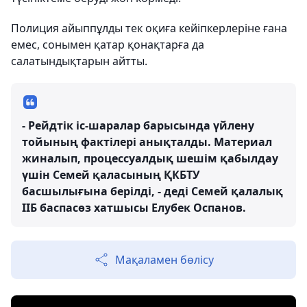
Полиция айыппұлды тек оқиға кейіпкерлеріне ғана
емес, сонымен қатар қонақтарға да
салатындықтарын айтты.
- Рейдтік іс-шаралар барысында үйлену
тойының фактілері анықталды. Материал
жиналып, процессуалдық шешім қабылдау
үшін Семей қаласының ҚКБТУ
басшылығына берілді, - деді Семей қалалық
ІІБ баспасөз хатшысы Елубек Оспанов.
Мақаламен бөлісу