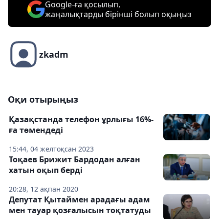
Google-ға қосылып,
жаңалықтарды бірінші болып оқыңыз
zkadm
Оқи отырыңыз
Қазақстанда телефон ұрлығы 16%-
ға төмендеді
15:44, 04 желтоқсан 2023
Тоқаев Брижит Бардодан алған
хатын оқып берді
20:28, 12 ақпан 2020
Депутат Қытаймен арадағы адам
мен тауар қозғалысын тоқтатуды