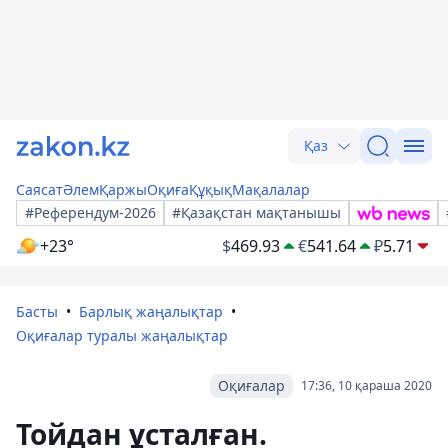
Қаз
Саясат
Әлем
Қаржы
Оқиға
Құқық
Мақалалар
#Референдум-2026
#Қазақстан мақтанышы
+23°
$
469.93
€
541.64
₽
5.71
Басты
Барлық жаңалықтар
Оқиғалар туралы жаңалықтар
Оқиғалар
17:36, 10 қараша 2020
Тойдан ұсталған.