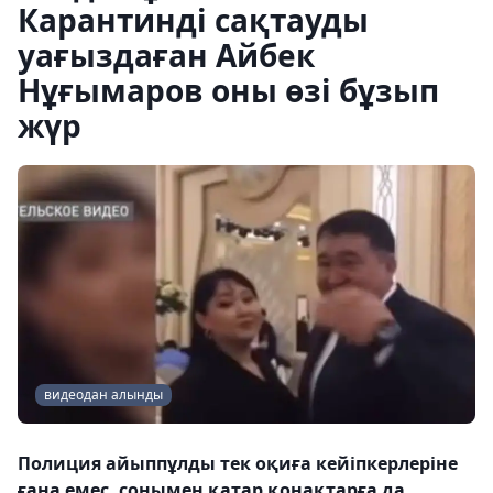
Карантинді сақтауды
уағыздаған Айбек
Нұғымаров оны өзі бұзып
жүр
видеодан алынды
Полиция айыппұлды тек оқиға кейіпкерлеріне
ғана емес, сонымен қатар қонақтарға да