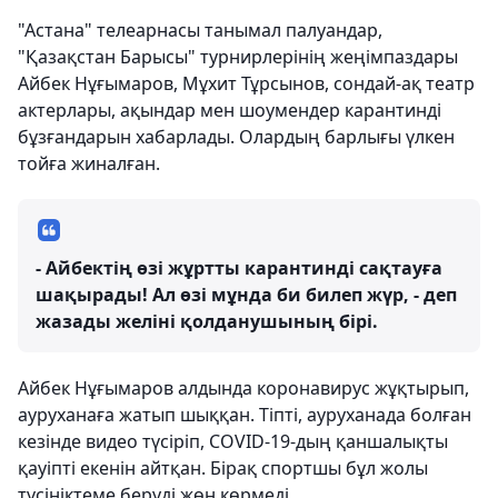
"Астана" телеарнасы танымал палуандар,
"Қазақстан Барысы" турнирлерінің жеңімпаздары
Айбек Нұғымаров, Мұхит Тұрсынов, сондай-ақ театр
актерлары, ақындар мен шоумендер карантинді
бұзғандарын хабарлады. Олардың барлығы үлкен
тойға жиналған.
- Айбектің өзі жұртты карантинді сақтауға
шақырады! Ал өзі мұнда би билеп жүр, - деп
жазады желіні қолданушының бірі.
Айбек Нұғымаров алдында коронавирус жұқтырып,
ауруханаға жатып шыққан. Тіпті, ауруханада болған
кезінде видео түсіріп, COVID-19-дың қаншалықты
қауіпті екенін айтқан. Бірақ спортшы бұл жолы
түсініктеме беруді жөн көрмеді.