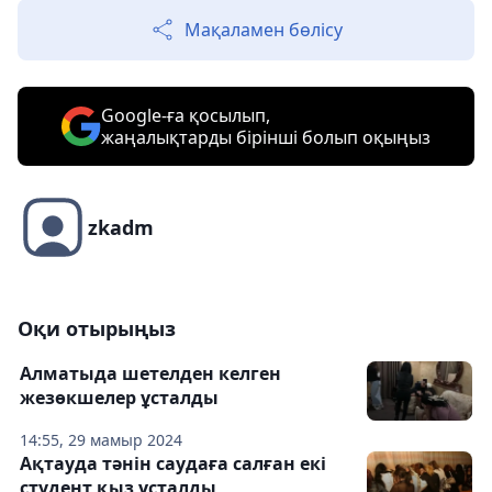
Мақаламен бөлісу
Google-ға қосылып,
жаңалықтарды бірінші болып оқыңыз
zkadm
Оқи отырыңыз
Алматыда шетелден келген
жезөкшелер ұсталды
14:55, 29 мамыр 2024
Ақтауда тәнін саудаға салған екі
студент қыз ұсталды