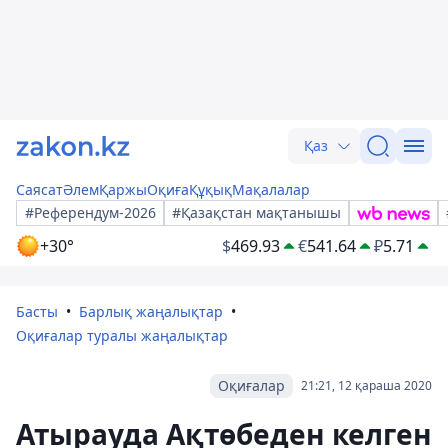
Қаз
Саясат
Әлем
Қаржы
Оқиға
Құқық
Мақалалар
#Референдум-2026
#Қазақстан мақтанышы
+30°
$
469.93
€
541.64
₽
5.71
Басты
Барлық жаңалықтар
Оқиғалар туралы жаңалықтар
Оқиғалар
21:21, 12 қараша 2020
Атырауда Ақтөбеден келген