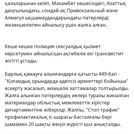
қалаларынан келіп, Махамбет көшесіндегі, Азаттық
даңғылындағы, сондай-ақ Привокзальный және
Алмагүл ықшамаудандарындағы пәтерлерді
жезөкшелікпен айналысу үшін жалға алған.
Кеше кешке полиция сексуалдық қызмет
көрсетумен айналысқан ақтөбелік екі трансвестит
жігітті ұстады.
Барлық қамауға алынғандарға қатысты 449-бап -
"Қоғамдық орындарда әдепсіз әрекеттері бойынша"
ескерту жасалып, әкімшілік хаттамалар толтырылды.
Жалға алынған пәтерлердің иелері туралы жиналған
материалдар облыстық мемлекеттік кірістер
департаментіне жіберілді. Жалпы, "Стоп трафик"
профилактикалық іс-шарасы басталғалы бері
шамамен 20 шақты жеңіл жүрісті қыз анықталды.