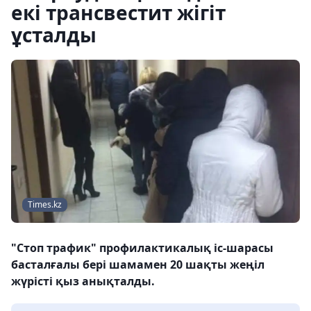
екі трансвестит жігіт
ұсталды
Times.kz
"Стоп трафик" профилактикалық іс-шарасы
басталғалы бері шамамен 20 шақты жеңіл
жүрісті қыз анықталды.