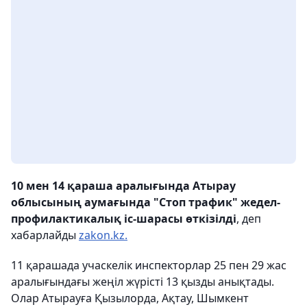
10 мен 14 қараша аралығында Атырау
облысының аумағында "Стоп трафик" жедел-
профилактикалық іс-шарасы өткізілді
, деп
хабарлайды
zakon.kz.
11 қарашада учаскелік инспекторлар 25 пен 29 жас
аралығындағы жеңіл жүрісті 13 қызды анықтады.
Олар Атырауға Қызылорда, Ақтау, Шымкент