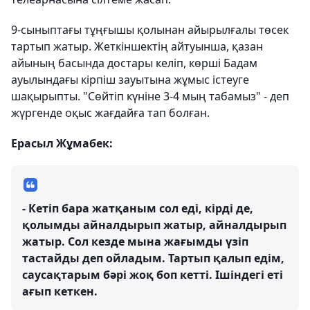
9-сыныптағы тұңғышы қолынан айырылғалы төсек
тартып жатыр. Жеткіншектің айтуынша, қазан
айының басында достары келіп, көрші Бадам
ауылындағы кірпіш зауытына жұмыс істеуге
шақырыпты. "Сөйтіп күніне 3-4 мың табамыз" - деп
жүргенде оқыс жағдайға тап болған.
Ерасыл Жұмабек:
- Кетіп бара жатқаным сол еді, кірді де,
қолымды айналдырып жатыр, айналдырып
жатыр. Сол кезде мына жағымды үзіп
тастайды деп ойладым. Тартып қалып едім,
саусақтарым бәрі жоқ боп кетті. Ішіндегі еті
ағып кеткен.