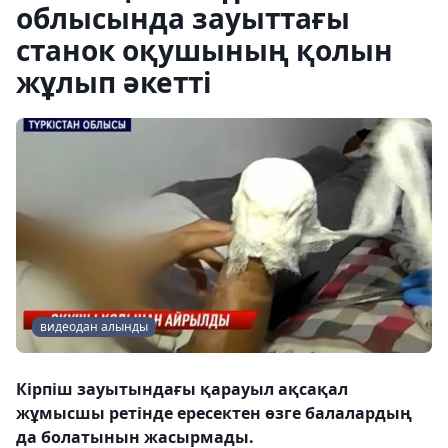
облысында зауыттағы
станок оқушының қолын
жұлып әкетті
видеодан алынды
Кірпіш зауытындағы қарауыл ақсақал
жұмысшы ретінде ересектен өзге балалардың
да болатынын жасырмады.