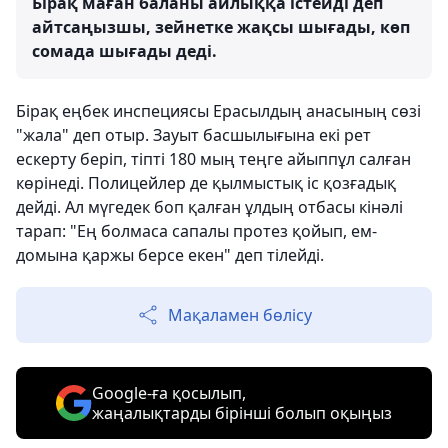
Бірақ маған баланы айлыққа істейді деп
айтсаңызшы, зейнетке жақсы шығады, көп
сомада шығады деді.
Бірақ еңбек инспециясы Ерасылдың анасының сөзі
"жала" деп отыр. Зауыт басшылығына екі рет
ескерту беріп, тіпті 180 мың теңге айыппұл салған
көрінеді. Полицейлер де қылмыстық іс қозғадық
дейді. Ал мүгедек боп қалған ұлдың отбасы кінәлі
тарап: "Ең болмаса сапалы протез қойып, ем-
домына қаржы берсе екен" деп тілейді.
Мақаламен бөлісу
Google-ға қосылып,
жаңалықтарды бірінші болып оқыңыз