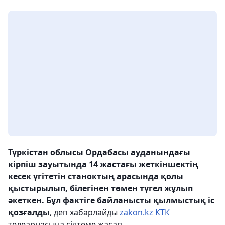
Түркістан облысы Ордабасы ауданындағы
кірпіш зауытында 14 жастағы жеткіншектің
кесек үгітетін станоктың арасында қолы
қыстырылып, білегінен төмен түгел жұлып
әкеткен. Бұл фактіге байланысты қылмыстық іс
қозғалды
, деп хабарлайды
zakon.kz
КТК
телеарнасына сілтеме жасап.