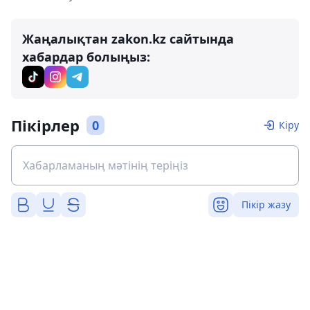
Жаңалықтан zakon.kz сайтында
хабардар болыңыз:
Пікірлер
0
Кіру
Пікір жазу