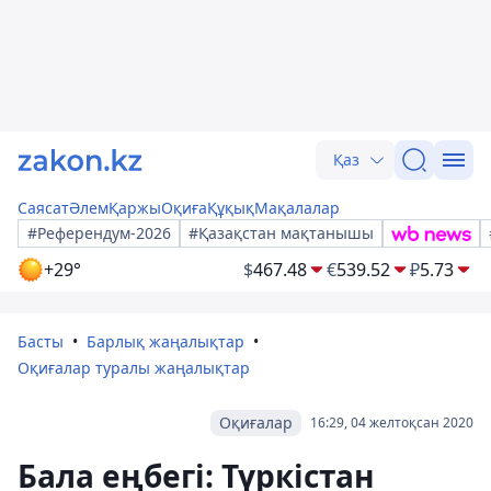
Қаз
Саясат
Әлем
Қаржы
Оқиға
Құқық
Мақалалар
#Референдум-2026
#Қазақстан мақтанышы
+29°
$
467.48
€
539.52
₽
5.73
Басты
Барлық жаңалықтар
Оқиғалар туралы жаңалықтар
Оқиғалар
16:29, 04 желтоқсан 2020
Бала еңбегі: Түркістан