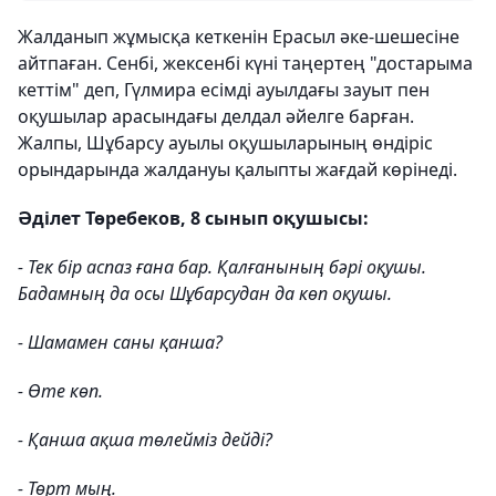
Жалданып жұмысқа кеткенін Ерасыл әке-шешесіне
айтпаған. Сенбі, жексенбі күні таңертең "достарыма
кеттім" деп, Гүлмира есімді ауылдағы зауыт пен
оқушылар арасындағы делдал әйелге барған.
Жалпы, Шұбарсу ауылы оқушыларының өндіріс
орындарында жалдануы қалыпты жағдай көрінеді.
Әділет Төребеков, 8 сынып оқушысы:
- Тек бір аспаз ғана бар. Қалғанының бәрі оқушы.
Бадамның да осы Шұбарсудан да көп оқушы.
- Шамамен саны қанша?
- Өте көп.
- Қанша ақша төлейміз дейді?
- Төрт мың.