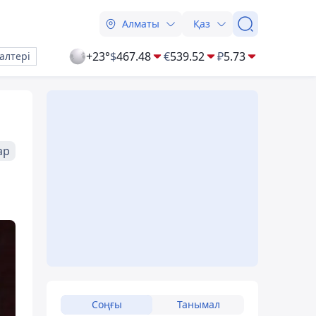
Алматы
Қаз
+23°
$
467.48
€
539.52
₽
5.73
алтері
ар
Соңғы
Танымал