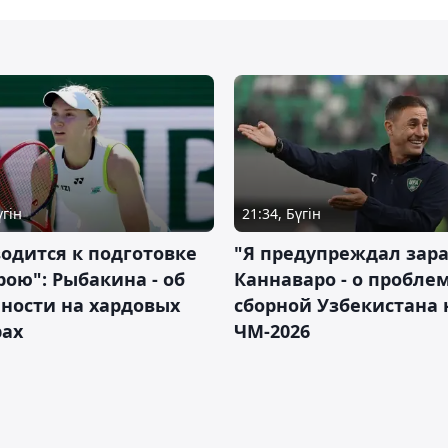
үгін
21:34, Бүгін
водится к подготовке
"Я предупреждал зара
рою": Рыбакина - об
Каннаваро - о пробле
ности на хардовых
сборной Узбекистана 
рах
ЧМ-2026