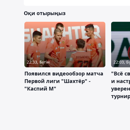
Оқи отырыңыз
22:33, Бүгін
22:03, Б
Появился видеообзор матча
"Всё с
Первой лиги "Шахтёр" -
и наст
"Каспий М"
уверен
турни