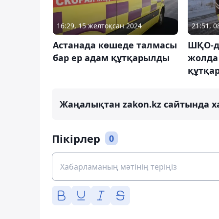
16:29, 15 желтоқсан 2024
21:51, 
Астанада көшеде талмасы
ШҚО-да
бар ер адам құтқарылды
жолда
құтқа
Жаңалықтан zakon.kz сайтында х
Пікірлер
0