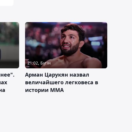
21:02, Бүгін
нее".
Арман Царукян назвал
мах
величайшего легковеса в
на
истории ММА