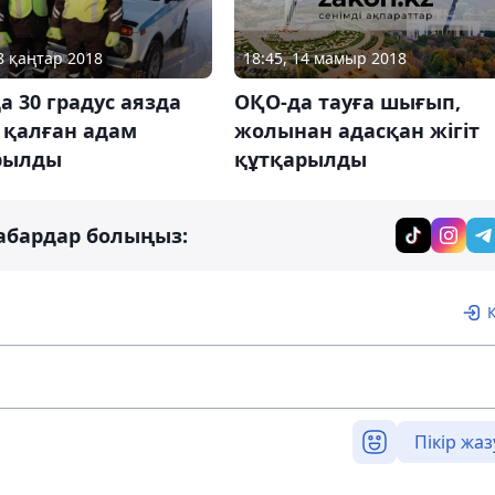
18:45, 14 мамыр 2018
08 қаңтар 2018
ОҚО-да тауға шығып,
 30 градус аязда
жолынан адасқан жігіт
 қалған адам
құтқарылды
рылды
абардар болыңыз:
Пікір жаз