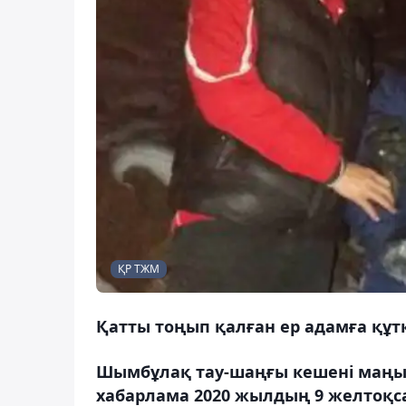
ҚР ТЖМ
Қатты тоңып қалған ер адамға құт
Шымбұлақ тау-шаңғы кешені маңынд
хабарлама 2020 жылдың 9 желтоқса