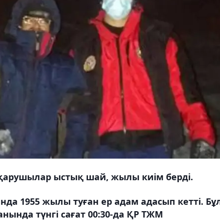
қарушылар ыстық шай, жылы киім берді.
а 1955 жылы туған ер адам адасып кетті. Бұ
нында түнгі сағат 00:30-да ҚР ТЖМ