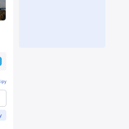
Кіру
у