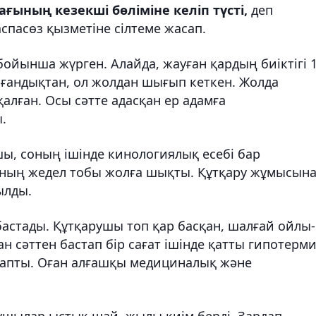
ының кезекші бөліміне келіп түсті,
деп
пасөз қызметіне сілтеме жасап.
бойынша жүрген. Алайда, жауған қардың биіктігі 
лғандықтан, ол жолдан шығып кеткен. Жолда
қалған. Осы сәтте адасқан ер адамға
.
ы, соның ішінде кинологиялық есебі бар
ының жедел тобы жолға шықты. Құтқару жұмысын
ылды.
астады. Құтқарушы топ қар басқан, шалғай ойлы-
н сәттен бастап бір сағат ішінде қатты гипотерм
 тапты. Оған алғашқы медициналық және
ушылар ыстық шай, жылы киім берді. Зардап