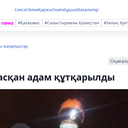
Саясат
Әлем
Қаржы
Оқиға
Құқық
Мақалалар
#Қазақмыс
#Салыстырмалы Қазақстан
#Халық бухг
лы жаңалықтар
Оқиғал
асқан адам құтқарылды