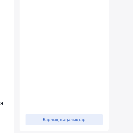
1
а
ия
Барлық жаңалықтар