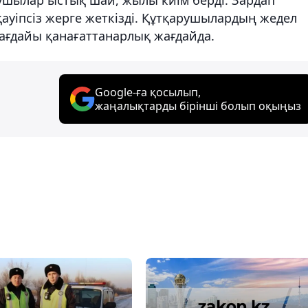
қауіпсіз жерге жеткізді. Құтқарушылардың жедел
ғдайы қанағаттанарлық жағдайда.
Google-ға қосылып,
жаңалықтарды бірінші болып оқыңыз