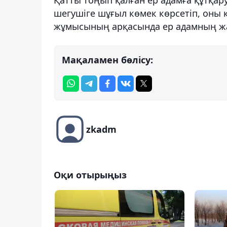
шегушіге шұғыл көмек көрсетіп, оны 
жұмысының арқасында ер адамның жа
Мақаламен бөлісу:
zkadm
Оқи отырыңыз