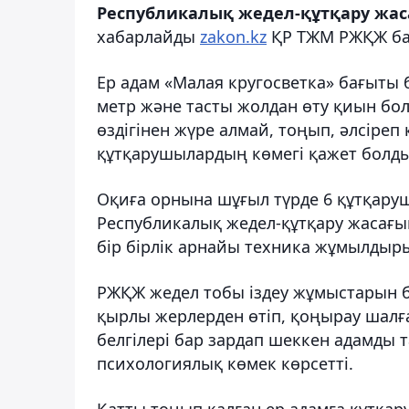
Республикалық жедел-құтқару жасағ
хабарлайды
zakon.kz
ҚР ТЖМ РЖҚЖ бас
Ер адам «Малая кругосветка» бағыты 
метр және тасты жолдан өту қиын бо
өздігінен жүре алмай, тоңып, әлсіреп 
құтқарушылардың көмегі қажет болды
Оқиға орнына шұғыл түрде 6 құтқаруш
Республикалық жедел-құтқару жасағ
бір бірлік арнайы техника жұмылдыр
РЖҚЖ жедел тобы іздеу жұмыстарын б
қырлы жерлерден өтіп, қоңырау шалға
белгілері бар зардап шеккен адамды
психологиялық көмек көрсетті.
Қатты тоңып қалған ер адамға құтқар