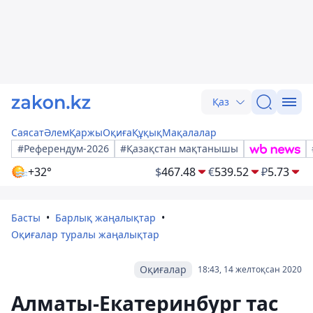
Қаз
Саясат
Әлем
Қаржы
Оқиға
Құқық
Мақалалар
#Референдум-2026
#Қазақстан мақтанышы
+32°
$
467.48
€
539.52
₽
5.73
Басты
Барлық жаңалықтар
Оқиғалар туралы жаңалықтар
Оқиғалар
18:43, 14 желтоқсан 2020
Алматы-Екатеринбург тас