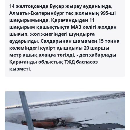
14 желтоқсанда Бұқар жырау ауданында,
Алматы-Екатеринбург тас жолының 995-ші
шақырымында, Қарағандыдан 11
шақырым қашықтықта МАЗ көлігі жолдан
шығып, жол жиегіндегі шұңқырға
аударылды. Салдарынан шамамен 15 тонна
көлеміндегі күкірт қышқылы 20 шаршы
метр ашық алаңға төгілді, - деп хабарлады
Қарағанды ​​облыстық ТЖД баспасөз
қызметі.