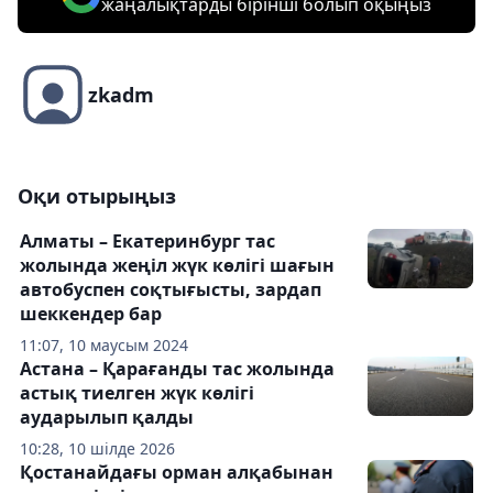
жаңалықтарды бірінші болып оқыңыз
zkadm
Оқи отырыңыз
Алматы – Екатеринбург тас
жолында жеңіл жүк көлігі шағын
автобуспен соқтығысты, зардап
шеккендер бар
11:07, 10 маусым 2024
Астана – Қарағанды тас жолында
астық тиелген жүк көлігі
аударылып қалды
10:28, 10 шілде 2026
Қостанайдағы орман алқабынан