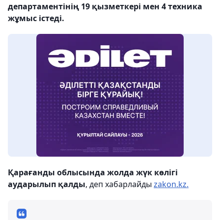
департаментінің 19 қызметкері мен 4 техника
жұмыс істеді.
Қарағанды ​​облысында жолда жүк көлігі
аударылып қалды
, деп хабарлайды
zakon.kz.