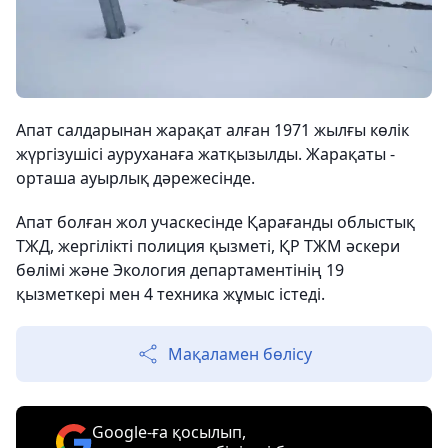
Апат салдарынан
ж
арақат алған 1971 жылғы көлік
жүргізушісі ауруханаға жатқызылды. Жарақаты -
орташа ауырлық дәрежесінде.
Апат болған жол учаскесінде
Қарағанды ​​облыстық
ТЖД, жергілікті полиция қызметі, ҚР ТЖМ әскери
бөлімі және Экология департаментінің
19
қызметкері мен 4 техника жұмыс істеді.
Мақаламен бөлісу
Google-ға қосылып,