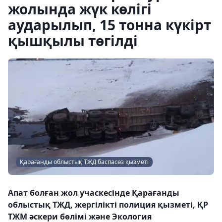
жолында жүк көлігі
аударылып, 15 тонна күкірт
қышқылы төгілді
Қарағанды облыстық ТЖД баспасөз қызметі
Апат болған жол учаскесінде Қарағанды ​​
облыстық ТЖД, жергілікті полиция қызметі, ҚР
ТЖМ әскери бөлімі және Экология