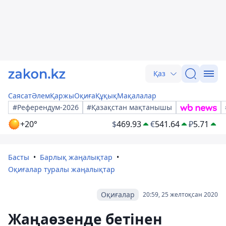
Қаз
Саясат
Әлем
Қаржы
Оқиға
Құқық
Мақалалар
#Референдум-2026
#Қазақстан мақтанышы
+20°
$
469.93
€
541.64
₽
5.71
Басты
Барлық жаңалықтар
Оқиғалар туралы жаңалықтар
Оқиғалар
20:59, 25 желтоқсан 2020
Жаңаөзенде бетінен