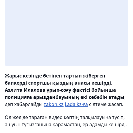
Жарыс кезінде бетінен тартып жіберген
бапкерді спортшы қыздың анасы кешірді.
Аэлита Илалова ұрып-соғу фактісі бойынша
полицияға арызданбауының екі себебін атады
,
деп хабарлайды
zakon.kz
Lada.kz-ға
сілтеме жасап.
Ол желіде тараған видео көптің талқылауына түсіп,
ашуын туғызғанына қарамастан, ер адамды кешірді.