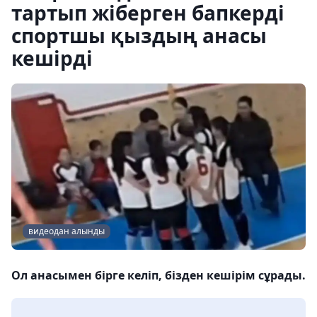
тартып жіберген бапкерді
спортшы қыздың анасы
кешірді
видеодан алынды
Ол анасымен бірге келіп, бізден кешірім сұрады.