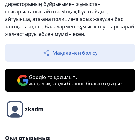
директорының бұйрығымен жұмыстан
шығарылғанын айтты. Ысқақ Құлатайдың
айтуынша, ата-ана полицияға арыз жазудан бас
тартқандықтан, балалармен жұмыс істеуін әрі қарай
жалғастыруы әбден мүмкін екен.
Мақаламен бөлісу
Google-ға қосылып,
жаңалықтарды бірінші болып оқыңыз
zkadm
Оқи отырыңыз