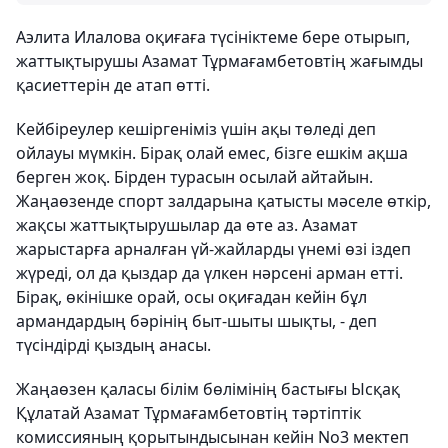
Аэлита Илалова оқиғаға түсініктеме бере отырып,
жаттықтырушы Азамат Тұрмағамбетовтің жағымды
қасиеттерін де атап өтті.
Кейбіреулер кешіргеніміз үшін ақы төледі деп
ойлауы мүмкін. Бірақ олай емес, бізге ешкім ақша
берген жоқ. Бірден турасын осылай айтайын.
Жаңаөзенде спорт залдарына қатысты мәселе өткір,
жақсы жаттықтырушылар да өте аз. Азамат
жарыстарға арналған үй-жайларды үнемі өзі іздеп
жүреді, ол да қыздар да үлкен нәрсені арман етті.
Бірақ, өкінішке орай, осы оқиғадан кейін бұл
армандардың бәрінің быт-шыты шықты, - деп
түсіндірді қыздың анасы.
Жаңаөзен қаласы білім бөлімінің бастығы Ысқақ
Құлатай Азамат Тұрмағамбетовтің тәртіптік
комиссияның қорытындысынан кейін No3 мектеп