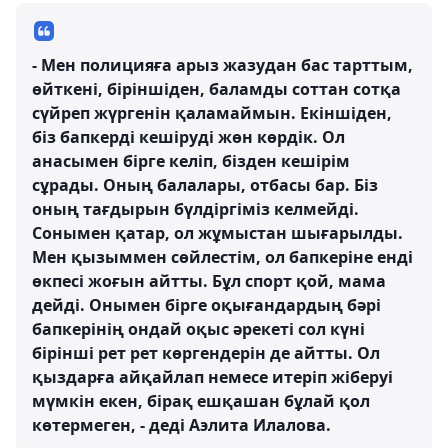
- Мен полицияға арыз жазудан бас тарттым,
өйткені, біріншіден, баламды соттан сотқа
сүйреп жүргенін қаламаймын. Екіншіден,
біз бапкерді кешіруді жөн көрдік. Ол
анасымен бірге келіп, бізден кешірім
сұрады. Оның балалары, отбасы бар. Біз
оның тағдырын бүлдіргіміз келмейді.
Сонымен қатар, ол жұмыстан шығарылды.
Мен қызыммен сөйлестім, ол бапкеріне енді
өкпесі жоғын айтты. Бұл спорт қой, мама
дейді. Онымен бірге оқығандардың бәрі
бапкерінің ондай оқыс әрекеті сол күні
бірінші рет рет көргендерін де айтты. Ол
қыздарға айқайлап немесе итеріп жіберуі
мүмкін екен, бірақ ешқашан бұлай қол
көтермеген, - деді Аэлита Илалова.