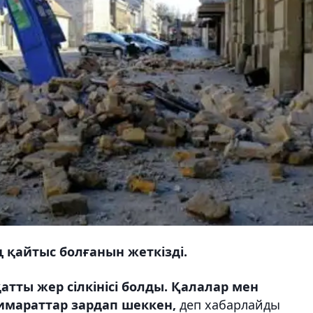
 қайтыс болғанын жеткізді.
атты жер сілкінісі болды. Қалалар мен
ғимараттар зардап шеккен,
деп хабарлайды