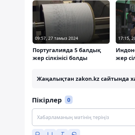
09:57, 27 тамыз 2024
17:15, 
Португалияда 5 балдық
Индон
жер сілкінісі болды
жер сі
Жаңалықтан zakon.kz сайтында х
Пікірлер
0