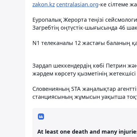
zakon.kz
centralasian.org
-ке сілтеме жа
Еуропалық Жерорта теңізі сейсмологи
Загребтің оңтүстік-шығысында 46 шақ
N1 телеканалы 12 жастағы баланың қа
Зардап шеккендердің көбі Петрин жә
жәрдем көрсету қызметінің жетекшіс
Словенияның STA жаңалықтар агенттігі
станциясының жұмысын уақытша тоқт
At least one death and many injurie