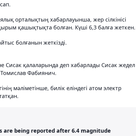
сап.
ялық орталықтың хабарлауынша, жер сілкінісі
ырым қашықтықта болған. Күші 6,3 балға жеткен.
йтыс болғанын жеткізді.
не Сисак қалаларында деп хабарлады Сисак жедел
і Томислав Фабиянич.
нің мәліметінше, билік еліндегі атом электр
атқан.
s are being reported after 6.4 magnitude