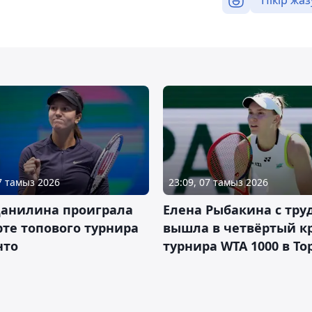
Пікір жаз
07 тамыз 2026
23:09, 07 тамыз 2026
Данилина проиграла
Елена Рыбакина с тру
рте топового турнира
вышла в четвёртый к
нто
турнира WTA 1000 в То