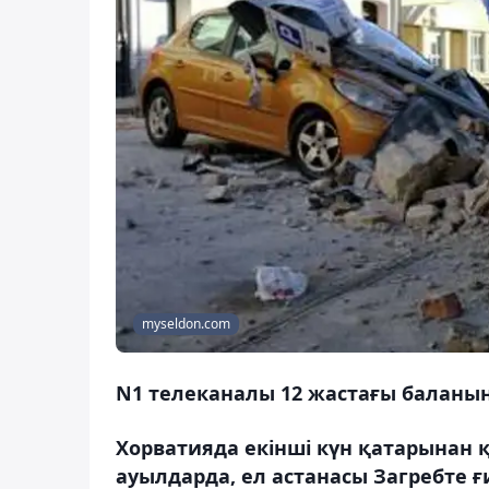
myseldon.com
N1 телеканалы 12 жастағы баланың
Хорватияда екінші күн қатарынан қ
ауылдарда, ел астанасы Загребте 