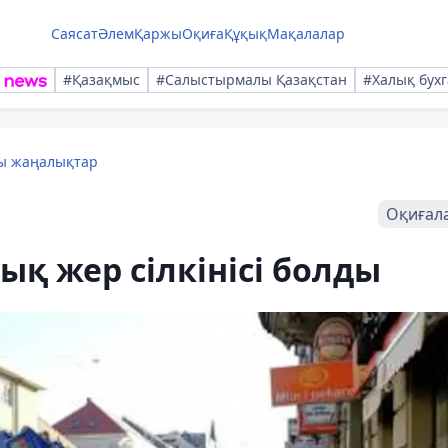
Саясат
Әлем
Қаржы
Оқиға
Құқық
Мақалалар
#Қазақмыс
#Салыстырмалы Қазақстан
#Халық бухг
лы жаңалықтар
Оқиғал
ық жер сілкінісі болды