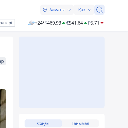
Алматы
Қаз
+24°
$
469.93
€
541.64
₽
5.71
алтері
ар
Соңғы
Танымал