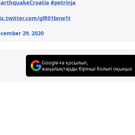
earthquakeCroatia
#petrinja
ic.twitter.com/glR01bnw1t
cember 29, 2020
Google-ға қосылып,
жаңалықтарды бірінші болып оқыңыз