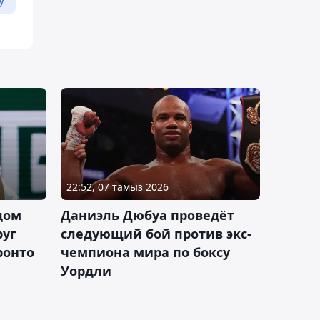
у
22:52, 07 тамыз 2026
дом
Даниэль Дюбуа проведёт
руг
следующий бой против экс-
ронто
чемпиона мира по боксу
Уордли