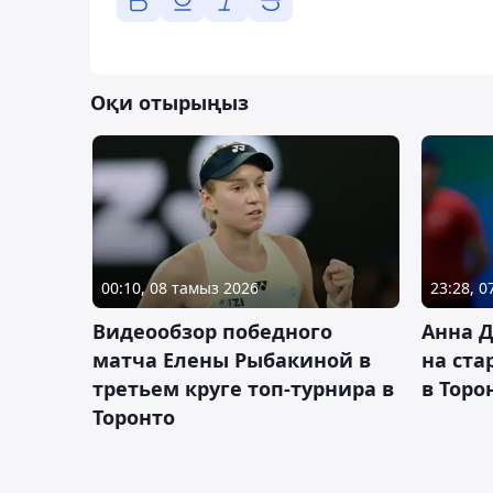
Оқи отырыңыз
00:10, 08 тамыз 2026
23:28, 
Видеообзор победного
Анна 
матча Елены Рыбакиной в
на ста
третьем круге топ-турнира в
в Торо
Торонто