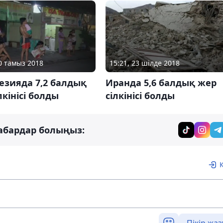
20 тамыз 2018
15:21, 23 шілде 2018
езияда 7,2 балдық
Иранда 5,6 балдық жер
лкінісі болды
сілкінісі болды
абардар болыңыз: