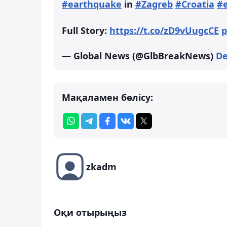
#earthquake
in
#Zagreb
#Croatia
#
Full Story:
https://t.co/zD9vUugcCE
p
— Global News (@GlbBreakNews)
De
Мақаламен бөлісу:
zkadm
Оқи отырыңыз