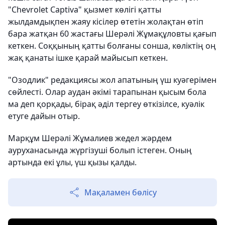
"Chevrolet Captiva" қызмет көлігі қатты
жылдамдықпен жаяу кісілер өтетін жолақтан өтіп
бара жатқан 60 жастағы Шерәлі Жұмақұловты қағып
кеткен. Соққының қатты болғаны сонша, көліктің оң
жақ қанаты ішке қарай майысып кеткен.
"Озодлик" редакциясы жол апатының үш куәгерімен
сөйлесті. Олар аудан әкімі тарапынан қысым бола
ма деп қорқады, бірақ әділ тергеу өткізілсе, куәлік
етуге дайын отыр.
Марқұм Шерәлі Жұмалиев жедел жәрдем
ауруханасында жүргізуші болып істеген. Оның
артында екі ұлы, үш қызы қалды.
Мақаламен бөлісу