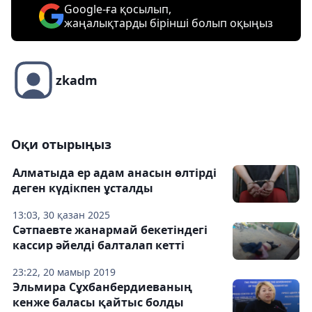
Google-ға қосылып,
жаңалықтарды бірінші болып оқыңыз
zkadm
Оқи отырыңыз
Алматыда ер адам анасын өлтірді
деген күдікпен ұсталды
13:03, 30 қазан 2025
Сәтпаевте жанармай бекетіндегі
кассир әйелді балталап кетті
23:22, 20 мамыр 2019
Эльмира Сұхбанбердиеваның
кенже баласы қайтыс болды