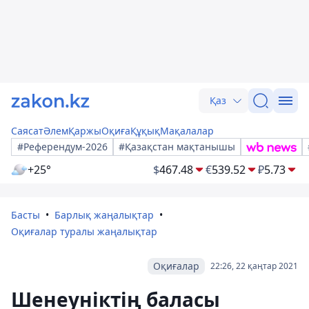
Қаз
Саясат
Әлем
Қаржы
Оқиға
Құқық
Мақалалар
#Референдум-2026
#Қазақстан мақтанышы
+25°
$
467.48
€
539.52
₽
5.73
Басты
Барлық жаңалықтар
Оқиғалар туралы жаңалықтар
Оқиғалар
22:26, 22 қаңтар 2021
Шенеуніктің баласы