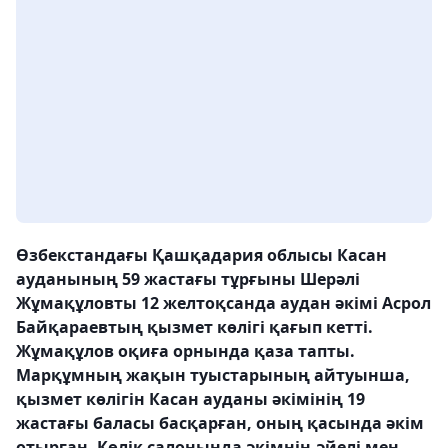
Өзбекстандағы Қашқадария облысы Касан
ауданының 59 жастағы тұрғыны Шерәлі
Жұмақұловты 12 желтоқсанда аудан әкімі Асрол
Байқараевтың қызмет көлігі қағып кетті.
Жұмақұлов оқиға орнында қаза тапты.
Марқұмның жақын туыстарының айтуынша,
қызмет көлігін Касан ауданы әкімінің 19
жастағы баласы басқарған, оның қасында әкім
отырған. Көлік салонында әкімнің әйелі мен