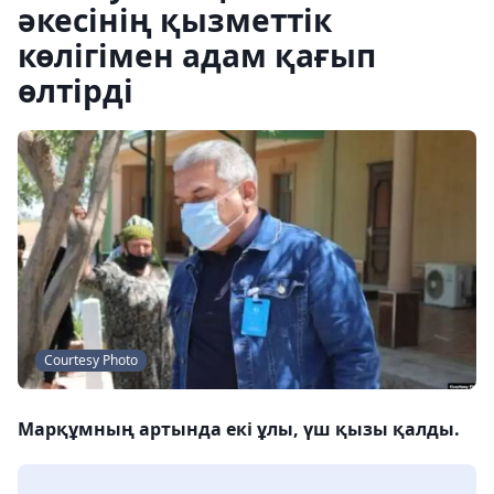
әкесінің қызметтік
көлігімен адам қағып
өлтірді
Courtesy Photo
Марқұмның артында екі ұлы, үш қызы қалды.