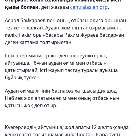
қызы болған,
деп жазады
centralasian.org
.
Асрол Байкараев пен оның отбасы оқиға орнынан
тез кетіп қалған. Аудан әкімінің тапсырмасымен,
көлікті әкім орынбасары Рахим Жураев басқарған
деген хаттама толтырылған.
Ішкі істер министрлігіндегі шенеуніктердің
айтуынша, "бұған аудан әкімі мен отбасын
қатыстырмай, істі жауып тастау туралы ауызша
бұйрық түскен".
Аудан әкімшілігінің баспасөз хатшысы Дилшод
Нәбиев жол апатына әкім мен оның отбасының
қатысы жоқ деп отыр.
Куәгерлердің айтуынша, жол апаты 12 желтоқсанда
кешкі сағат тоғыз шамасында болған. Қара түсті