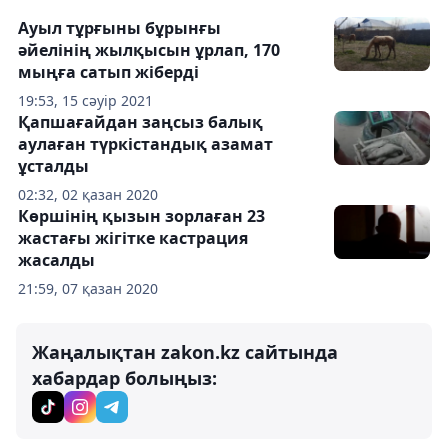
Ауыл тұрғыны бұрынғы
әйелінің жылқысын ұрлап, 170
мыңға сатып жіберді
19:53, 15 сәуір 2021
Қапшағайдан заңсыз балық
аулаған түркістандық азамат
ұсталды
02:32, 02 қазан 2020
Көршінің қызын зорлаған 23
жастағы жігітке кастрация
жасалды
21:59, 07 қазан 2020
Жаңалықтан zakon.kz сайтында
хабардар болыңыз: