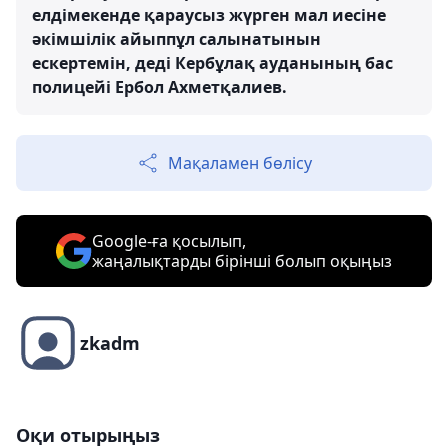
елдімекенде қараусыз жүрген мал иесіне
әкімшілік айыппұл салынатынын
ескертемін, деді Кербұлақ ауданының бас
полицейі Ербол Ахметқалиев.
Мақаламен бөлісу
Google-ға қосылып,
жаңалықтарды бірінші болып оқыңыз
zkadm
Оқи отырыңыз