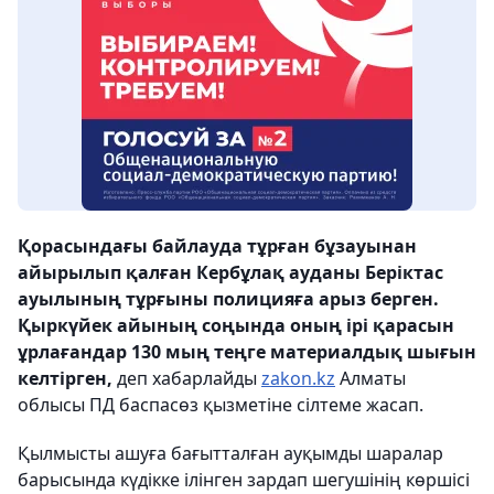
Қорасындағы байлауда тұрған бұзауынан
айырылып қалған Кербұлақ ауданы Беріктас
ауылының тұрғыны полицияға арыз берген.
Қыркүйек айының соңында оның ірі қарасын
ұрлағандар 130 мың теңге материалдық шығын
келтірген,
деп хабарлайды
zakon.kz
Алматы
облысы ПД баспасөз қызметіне сілтеме жасап.
Қылмысты ашуға бағытталған ауқымды шаралар
барысында күдікке ілінген зардап шегушінің көршісі