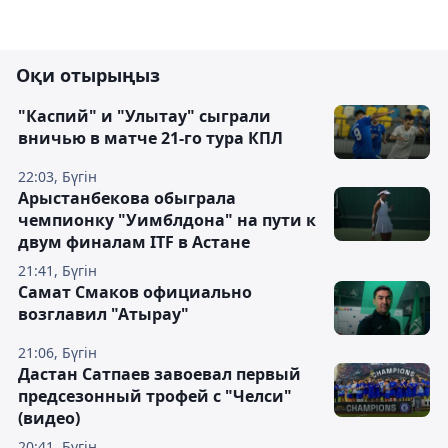
Оқи отырыңыз
"Каспий" и "Улытау" сыграли
вничью в матче 21-го тура КПЛ
22:03, Бүгін
Арыстанбекова обыграла
чемпионку "Уимблдона" на пути к
двум финалам ITF в Астане
21:41, Бүгін
Самат Смаков официально
возглавил "Атырау"
21:06, Бүгін
Дастан Сатпаев завоевал первый
предсезонный трофей с "Челси"
(видео)
20:41, Бүгін