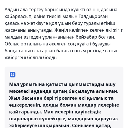
Алдын ала тергеу барысында күдікті өзінің досына
хабарласып, өзіне тиесілі малын Талдықорған
қаласына жеткізуге қол ұшын беру туралы өтініш
жасағаны анықталды. Жеңіл көлікпен келген екі жігіт
малдың өзгеден ұрланғанынан бейхабар болған.
Облыс орталығына әкелген соң күдікті бұзауды
басқа танысына арзан бағаға соғым ретінде сатып
жібергені белгілі болды.
Мал ұрлығына қатысты қылмыстарды ашу
мәселесі ауданда қатаң бақылауға алынған.
Жыл басынан бері тіркелген екі қылмыс та
әшкереленіп, қолды болған малдар иелеріне
қайтарылды. Мал иелерін қауіпсіздік
шараларын күшейтуге, малдарын қараусыз
жібермеуге шақырамын. Сонымен қатар,