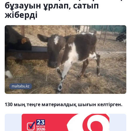
бұзауын ұрлап, сатып
жіберді
maltabu.kz
130 мың теңге материалдық шығын келтірген.