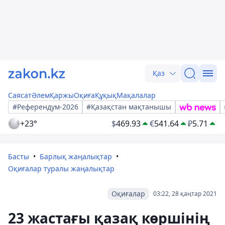
Қаз
Саясат
Әлем
Қаржы
Оқиға
Құқық
Мақалалар
#Референдум-2026
#Қазақстан мақтанышы
+23°
$
469.93
€
541.64
₽
5.71
Басты
Барлық жаңалықтар
Оқиғалар туралы жаңалықтар
Оқиғалар
03:22, 28 қаңтар 2021
23 жастағы қазақ көршінің