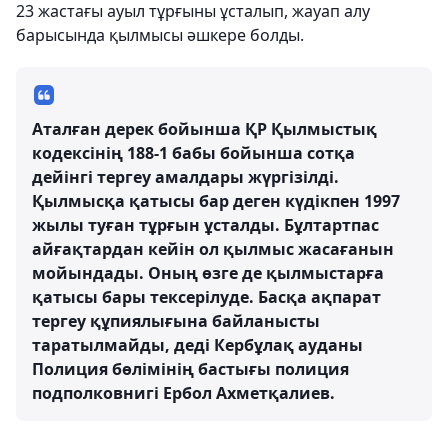
23 жастағы ауыл тұрғыны ұсталып, жауап алу
барысында қылмысы әшкере болды.
Аталған дерек бойынша ҚР Қылмыстық
кодексінің 188-1 бабы бойынша сотқа
дейінгі тергеу амалдары жүргізілді.
Қылмысқа қатысы бар деген күдікпен 1997
жылы туған тұрғын ұсталды. Бұлтартпас
айғақтардан кейін ол қылмыс жасағанын
мойындады. Оның өзге де қылмыстарға
қатысы бары тексерілуде. Басқа ақпарат
тергеу құпиялығына байланысты
таратылмайды, деді Кербұлақ ауданы
Полиция бөлімінің бастығы полиция
подполковнигі Ербол Ахметқалиев.