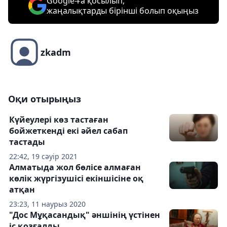
Google-ға қосылып,
жаңалықтарды бірінші болып оқыңыз
zkadm
Оқи отырыңыз
Күйеулері көз тастаған
бойжеткенді екі әйел сабап
тастады
22:42, 19 сәуір 2021
Алматыда жол бөлісе алмаған
көлік жүргізушісі екіншісіне оқ
атқан
23:23, 11 наурыз 2020
"Дос Мұқасандық" әншінің үстінен
іс қозғалды