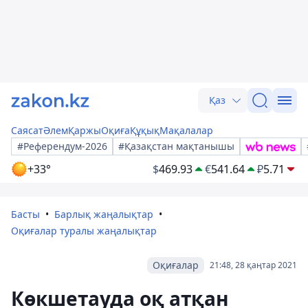
Қаз
Саясат
Әлем
Қаржы
Оқиға
Құқық
Мақалалар
#Референдум-2026
#Қазақстан мақтанышы
+33°
$
469.93
€
541.64
₽
5.71
Басты
Барлық жаңалықтар
Оқиғалар туралы жаңалықтар
Оқиғалар
21:48, 28 қаңтар 2021
Көкшетауда оқ атқан