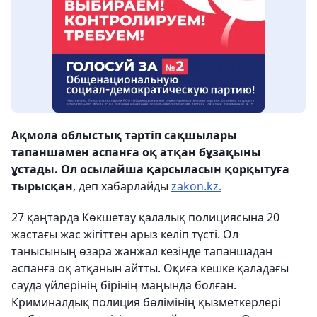
Ақмола облыстық тәртіп сақшылары
тапаншамен аспанға оқ атқан бұзақыны
ұстады. Ол осылайша қарсыласын қорқытуға
тырысқан
, деп хабарлайды
zakon.kz.
27 қаңтарда Көкшетау қалалық полициясына 20
жастағы жас жігіттен арыз келіп түсті. Ол
танысының өзара жанжал кезінде тапаншадан
аспанға оқ атқанын айтты. Оқиға кешке қаладағы
сауда үйлерінің бірінің маңында болған.
Криминалдық полиция бөлімінің қызметкерлері