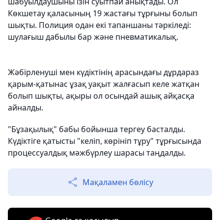
шабуылдаушыны ізін суытпай анықтады. Ол
Көкшетау қаласының 19 жастағы тұрғыны болып
шықты. Полиция одан екі тапаншаны тәркіледі:
шулағыш дабылы бар және пневматикалық.
Жәбірленуші мен күдіктінің арасындағы дұрдараз
қарым-қатынас ұзақ уақыт жалғасып келе жатқан
болып шықты, ақыры ол осындай ашық айқасқа
айналды.
"Бұзақылық" бабы бойынша тергеу басталды.
Күдіктіге қатысты "келіп, көрініп тұру" тұрғысында
процессуалдық мәжбүрлеу шарасы таңдалды.
Мақаламен бөлісу