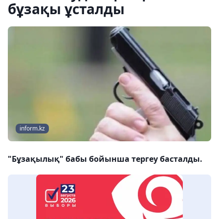
бұзақы ұсталды
inform.kz
"Бұзақылық" бабы бойынша тергеу басталды.