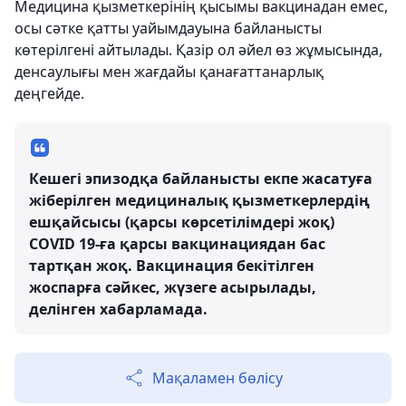
Медицина қызметкерінің қысымы вакцинадан емес,
осы сәтке қатты уайымдауына байланысты
көтерілгені айтылады. Қазір ол әйел өз жұмысында,
денсаулығы мен жағдайы қанағаттанарлық
деңгейде.
Кешегі эпизодқа байланысты екпе жасатуға
жіберілген медициналық қызметкерлердің
ешқайсысы (қарсы көрсетілімдері жоқ)
COVID 19-ға қарсы вакцинациядан бас
тартқан жоқ. Вакцинация бекітілген
жоспарға сәйкес, жүзеге асырылады,
делінген хабарламада.
Мақаламен бөлісу