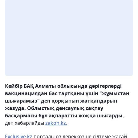
Кейбір БАҚ Алматы облысында дәрігерлерді
вакцинациядан бас тартқаны үшін "жұмыстан
шығарамыз" деп қорқытып жатқандарын
жазуда. Облыстық денсаулық сақтау
басқармасы бұл ақпаратты жоққа шығарды
,
деп хабарлайды
zakon.kz.
Exclusive.kz
порталы өз дереккөзіне сілтеме жасай