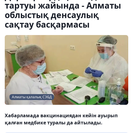
тартуы жайында - Алматы
облыстық денсаулық
сақтау басқармасы
Алматы қалалық СЭБД
Хабарламада вакцинациядан кейін ауырып
қалған медбике туралы да айтылады.