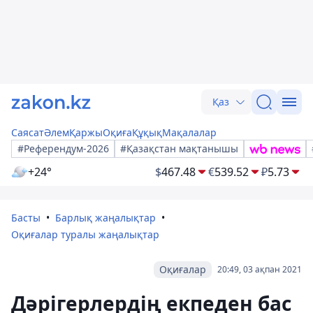
Қаз
Саясат
Әлем
Қаржы
Оқиға
Құқық
Мақалалар
#Референдум-2026
#Қазақстан мақтанышы
+24°
$
467.48
€
539.52
₽
5.73
Басты
Барлық жаңалықтар
Оқиғалар туралы жаңалықтар
Оқиғалар
20:49, 03 ақпан 2021
Дәрігерлердің екпеден бас