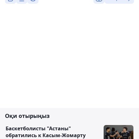
Оқи отырыңыз
Баскетболисты "Астаны"
обратились к Касым-Жомарту