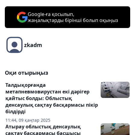
Google-ға қосылып,
жаңалықтарды бірінші болып оқыңыз
zkadm
Оқи отырыңыз
Талдықорғанда
метапневмовирустан екі дәрігер
қайтыс болды: Облыстық
денсаулық сақтау басқармасы пікір
білдірді
11:44, 09 қаңтар 2025
Атырау облыстық денсаулық
сақтау басқармасы басшысы