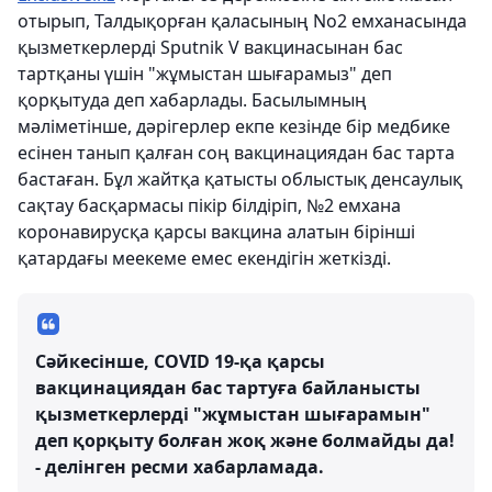
отырып, Талдықорған қаласының No2 емханасында
қызметкерлерді Sputnik V вакцинасынан бас
тартқаны үшін "жұмыстан шығарамыз" деп
қорқытуда деп хабарлады. Басылымның
мәліметінше, дәрігерлер екпе кезінде бір медбике
есінен танып қалған соң вакцинациядан бас тарта
бастаған. Бұл жайтқа қатысты облыстық денсаулық
сақтау басқармасы пікір білдіріп, №2 емхана
коронавирусқа қарсы вакцина алатын бірінші
қатардағы меекеме емес екендігін жеткізді.
Сәйкесінше, COVID 19-қа қарсы
вакцинациядан бас тартуға байланысты
қызметкерлерді "жұмыстан шығарамын"
деп қорқыту болған жоқ және болмайды да!
- делінген ресми хабарламада.