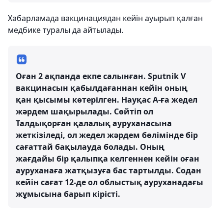
Хабарламада вакцинациядан кейін ауырып қалған
медбике туралы да айтылады.
Оған 2 ақпанда екпе салынған. Sputnik V
вакцинасын қабылдағаннан кейін оның
қан қысымы көтерілген. Науқас А-ға жедел
жәрдем шақырылады. Сөйтіп ол
Талдықорған қалалық ауруханасына
жеткізіледі, ол жедел жәрдем бөлімінде бір
сағаттай бақылауда болады. Оның
жағдайы бір қалыпқа келгеннен кейін оған
ауруханаға жатқызуға бас тартылды. Содан
кейін сағат 12-де ол облыстық ауруханадағы
жұмысына барып кірісті.