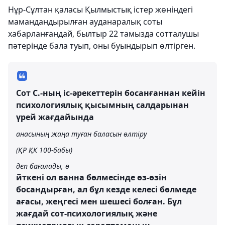
Нұр-Сұлтан қаласы Қылмыстық істер жөніндегі
мамандандырылған ауданаралық соты
хабарланғандай, былтыр 22 тамызда сотталушы
пәтерінде бала туып, оны буындырып өлтірген.
Сот С.-ның іс-әрекеттерін босанғаннан кейін
психологиялық қысымның салдарынан
үрей жағдайында
анасының жаңа туған баласын өлтіру
(ҚР ҚК 100-бабы)
деп бағалады, ө
йткені ол ванна бөлмесінде өз-өзін
босандырған, ал бұл кезде келесі бөлмеде
ағасы, жеңгесі мен шешесі болған. Бұл
жағдай сот-психологиялық және