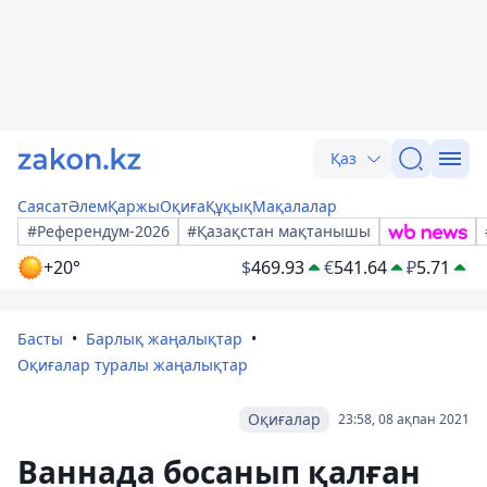
Қаз
Саясат
Әлем
Қаржы
Оқиға
Құқық
Мақалалар
#Референдум-2026
#Қазақстан мақтанышы
+20°
$
469.93
€
541.64
₽
5.71
Басты
Барлық жаңалықтар
Оқиғалар туралы жаңалықтар
Оқиғалар
23:58, 08 ақпан 2021
Ваннада босанып қалған