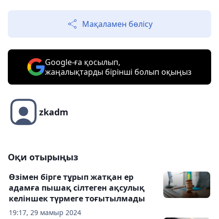
Мақаламен бөлісу
Google-ға қосылып,
жаңалықтарды бірінші болып оқыңыз
zkadm
Оқи отырыңыз
Өзімен бірге тұрып жатқан ер
адамға пышақ сілтеген ақсулық
келіншек түрмеге тоғытылмады
19:17, 29 мамыр 2024