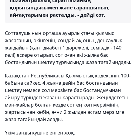
психиатриялық сараптаманың
қорытындысымен және сарапшының
айғақтарымен расталды, - дейді сот.
Сотталушының орташа ауырлықтағы қылмыс
жасағанын, өкінгенін, сондай-ақ оның денсаулық
жағдайын (қант диабеті 1 дәрежелі, семіздік - 140
келі) ескере отырып, сот оған екі жылға бас
бостандығын шектеу тұрғысында жаза тағайындады.
Қазақстан Республикасы Қылмыстық кодексінің 100-
бабына сәйкес, 4 жылға дейін бас бостандығын
шектеу немесе сол мерзімге бас бостандығынан
айыру түріндегі жазаны қарастырады. Жеңілдететін
мән-жайлар болған кезде сот ең көп мерзімінің
жартысынан көбін, яғни 2 жылдан астам мерзімге
жаза тағайындай алады.
Үкім заңды күшіне енген жоқ.