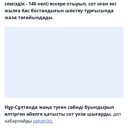
семіздік - 140 келі) ескере отырып, сот оған екі
жылға бас бостандығын шектеу тұрғысында
жаза тағайындады.
Нұр-Сұлтанда жаңа туған сәбиді буындырып
өлтірген әйелге қатысты сот үкім шығарды
, деп
хабарлайды
zakon.kz.