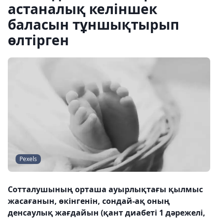
астаналық келіншек
баласын тұншықтырып
өлтірген
Pexels
Сотталушының орташа ауырлықтағы қылмыс
жасағанын, өкінгенін, сондай-ақ оның
денсаулық жағдайын (қант диабеті 1 дәрежелі,