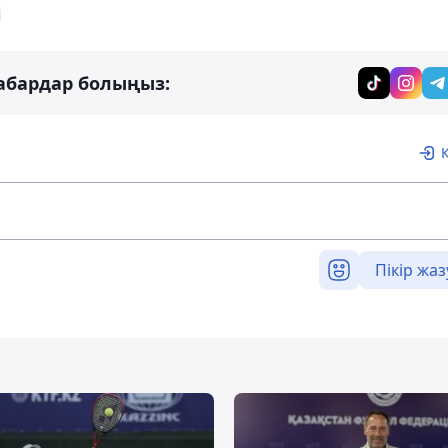
і
абардар болыңыз:
Пікір жаз