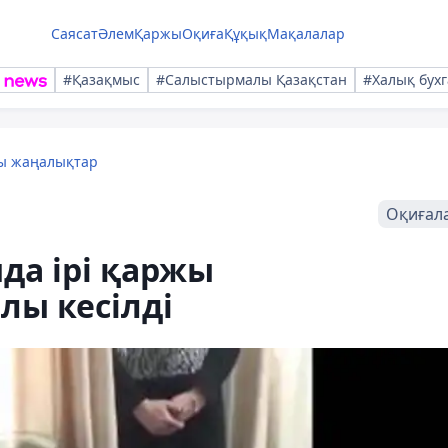
Саясат
Әлем
Қаржы
Оқиға
Құқық
Мақалалар
#Қазақмыс
#Салыстырмалы Қазақстан
#Халық бухг
лы жаңалықтар
Оқиғал
да ірі қаржы
ы кесілді