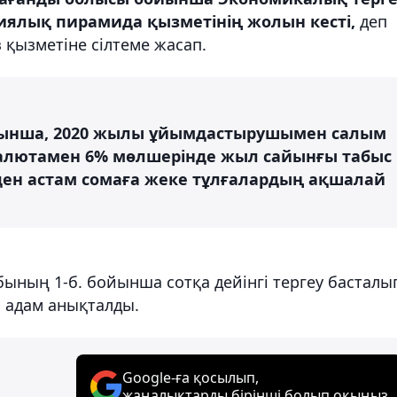
ялық пирамида қызметінің жолын кесті,
деп
қызметіне сілтеме жасап.
ойынша, 2020 жылы ұйымдастырушымен салым
алютамен 6% мөлшерінде жыл сайынғы табыс
ден астам сомаға жеке тұлғалардың ақшалай
бының 1-б. бойынша сотқа дейінгі тергеу басталы
м адам анықталды.
Google-ға қосылып,
жаңалықтарды бірінші болып оқыңыз