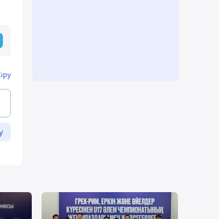
Кіру
у