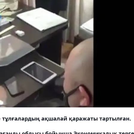
е тұлғалардың ақшалай қаражаты тартылған.
ағанды облысы бойынша Экономикалық терге