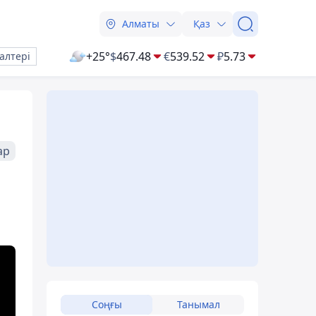
Алматы
Қаз
+25°
$
467.48
€
539.52
₽
5.73
алтері
ар
Соңғы
Танымал