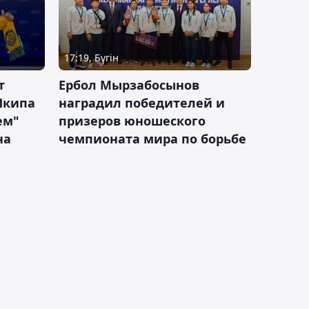
17:19, Бүгін
т
Ербол Мырзабосынов
Шкипа
наградил победителей и
ем"
призеров юношеского
на
чемпионата мира по борьбе