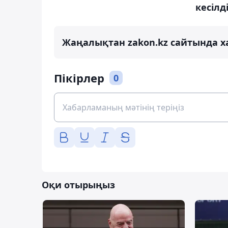
кесілд
Жаңалықтан zakon.kz сайтында х
Пікірлер
0
Оқи отырыңыз