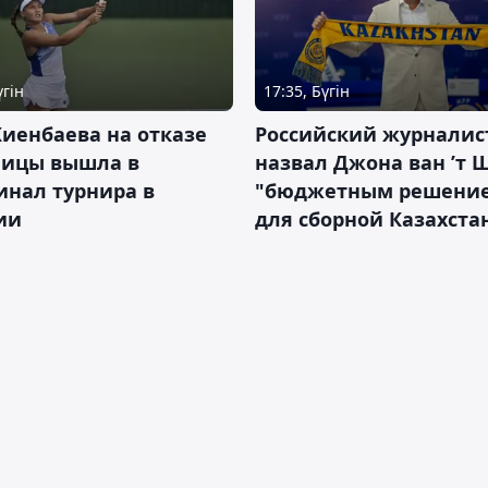
үгін
17:35, Бүгін
иенбаева на отказе
Российский журналис
ницы вышла в
назвал Джона ван ’т 
инал турнира в
"бюджетным решени
ии
для сборной Казахста