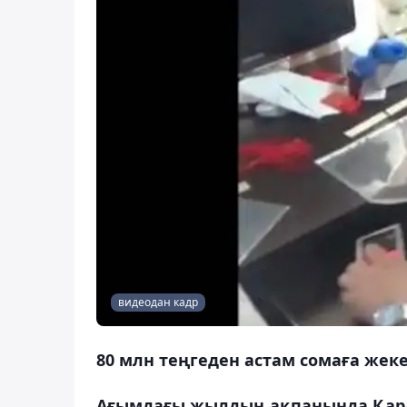
видеодан кадр
80 млн теңгеден астам сомаға жек
Ағымдағы жылдың ақпанында Қар