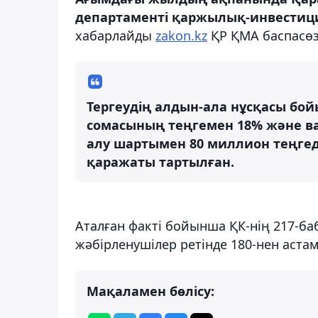
департаменті қаржылық-инвестици
хабарлайды
zakon.kz
ҚР ҚМА баспасөз 
Тергеудің алдын-ала нұсқасы б
сомасының теңгемен 18% және в
алу шартымен 80 миллион теңге
қаражаты тартылған.
Аталған факті бойынша ҚК-нің 217-ба
жәбірленушілер ретінде 180-нен аста
Мақаламен бөлісу: