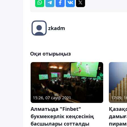
zkadm
Оқи отырыңыз
15:26, 07 сәуір 2021
17:09, 
Алматыда "Finbet"
Қазақ
букмекерлік кеңсесінің
дамыға
басшылары сотталды
пирам