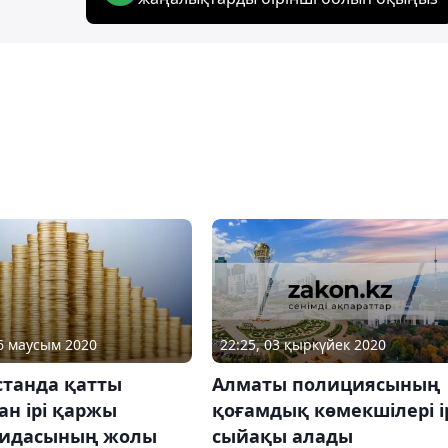
22:25, 03 қыркүйек 2020
16 маусым 2020
Алматы полициясының
станда қатты
қоғамдық көмекшілері і
н ірі қаржы
сыйақы алады
идасының жолы