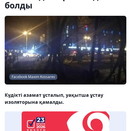
болды
Facebook Maxim Kossarev
Күдікті азамат ұсталып, уақытша ұстау
изоляторына қамалды.