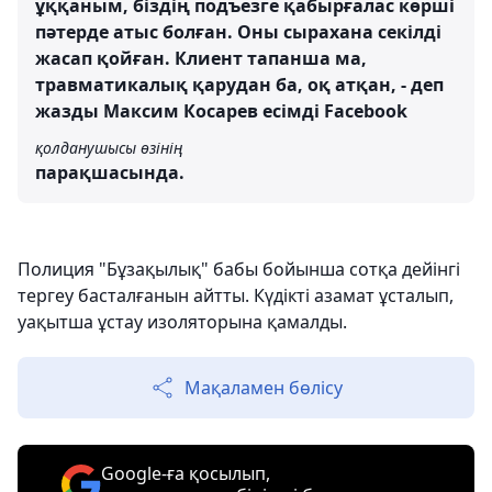
ұққаным, біздің подъезге қабырғалас көрші
пәтерде атыс болған. Оны сырахана секілді
жасап қойған. Клиент тапанша ма,
травматикалық қарудан ба, оқ атқан, - деп
жазды Максим Косарев есімді Facebook
қолданушысы өзінің
парақшасында.
Полиция "Бұзақылық" бабы бойынша сотқа дейінгі
тергеу басталғанын айтты. Күдікті азамат ұсталып,
уақытша ұстау изоляторына қамалды.
Мақаламен бөлісу
Google-ға қосылып,