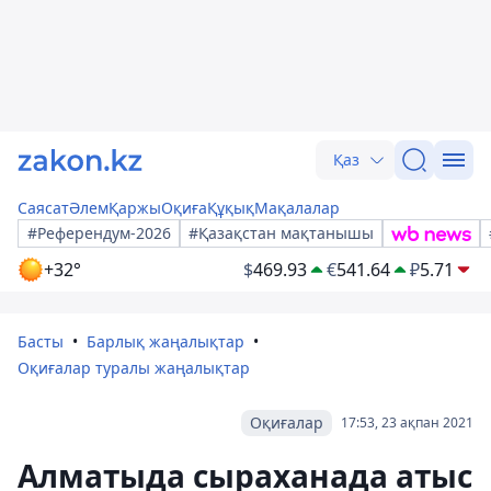
Қаз
Саясат
Әлем
Қаржы
Оқиға
Құқық
Мақалалар
#Референдум-2026
#Қазақстан мақтанышы
+32°
$
469.93
€
541.64
₽
5.71
Басты
Барлық жаңалықтар
Оқиғалар туралы жаңалықтар
Оқиғалар
17:53, 23 ақпан 2021
Алматыда сыраханада атыс