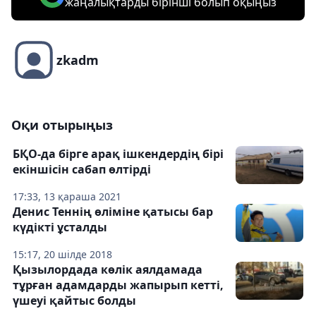
жаңалықтарды бірінші болып оқыңыз
zkadm
Оқи отырыңыз
БҚО-да бірге арақ ішкендердің бірі
екіншісін сабап өлтірді
17:33, 13 қараша 2021
Денис Теннің өліміне қатысы бар
күдікті ұсталды
15:17, 20 шілде 2018
Қызылордада көлік аялдамада
тұрған адамдарды жапырып кетті,
үшеуі қайтыс болды