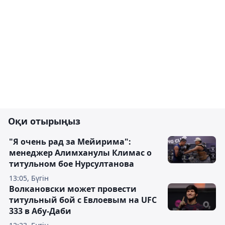
Оқи отырыңыз
"Я очень рад за Мейирима":
менеджер Алимханулы Климас о
титульном бое Нурсултанова
13:05, Бүгін
Волкановски может провести
титульный бой с Евлоевым на UFC
333 в Абу-Даби