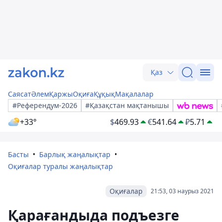
Қаз
Саясат
Әлем
Қаржы
Оқиға
Құқық
Мақалалар
#Референдум-2026
#Қазақстан мақтанышы
+33°
$
469.93
€
541.64
₽
5.71
Басты
Барлық жаңалықтар
Оқиғалар туралы жаңалықтар
Оқиғалар
21:53, 03 наурыз 2021
Қарағандыда подъезге