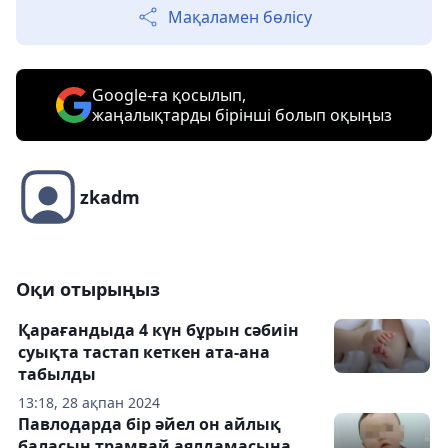
Мақаламен бөлісу
Google-ға қосылып,
жаңалықтарды бірінші болып оқыңыз
zkadm
Оқи отырыңыз
Қарағандыда 4 күн бұрын сәбиін
суықта тастап кеткен ата-ана
табылды
13:18, 28 ақпан 2024
Павлодарда бір әйел он айлық
баласын трамвай аялдамасына