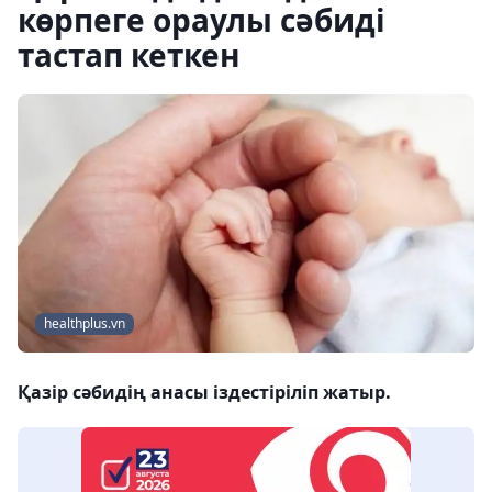
көрпеге ораулы сәбиді
тастап кеткен
healthplus.vn
Қазір сәбидің анасы іздестіріліп жатыр.