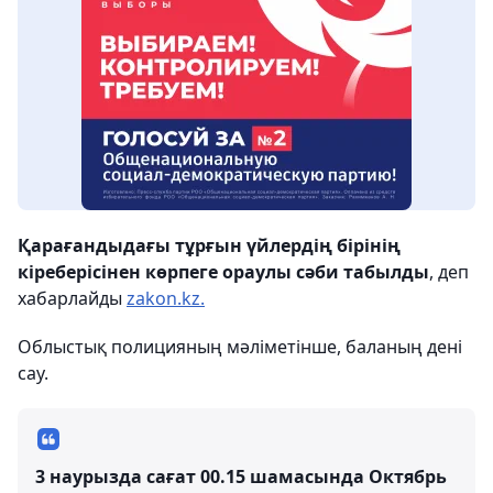
Қарағандыдағы тұрғын үйлердің бірінің
кіреберісінен көрпеге ораулы сәби табылды
, деп
хабарлайды
zakon.kz.
Облыстық полицияның мәліметінше, баланың дені
сау.
3 наурызда сағат 00.15 шамасында Октябрь