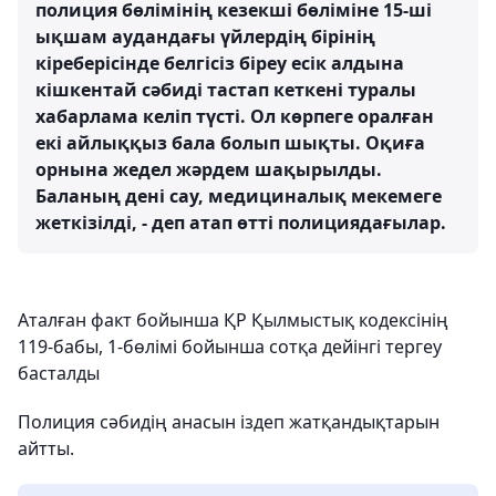
полиция бөлімінің кезекші бөліміне 15-ші
ықшам аудандағы үйлердің бірінің
кіреберісінде белгісіз біреу есік алдына
кішкентай сәбиді тастап кеткені туралы
хабарлама келіп түсті. Ол көрпеге оралған
екі айлыққыз бала болып шықты. Оқиға
орнына жедел жәрдем шақырылды.
Баланың дені сау, медициналық мекемеге
жеткізілді, - деп атап өтті полициядағылар.
Аталған факт бойынша ҚР Қылмыстық кодексінің
119-бабы, 1-бөлімі бойынша сотқа дейінгі тергеу
басталды
Полиция сәбидің анасын іздеп жатқандықтарын
айтты.