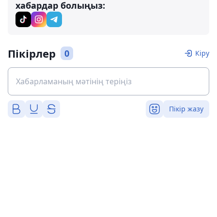
хабардар болыңыз:
Пікірлер
0
Кіру
Пікір жазу