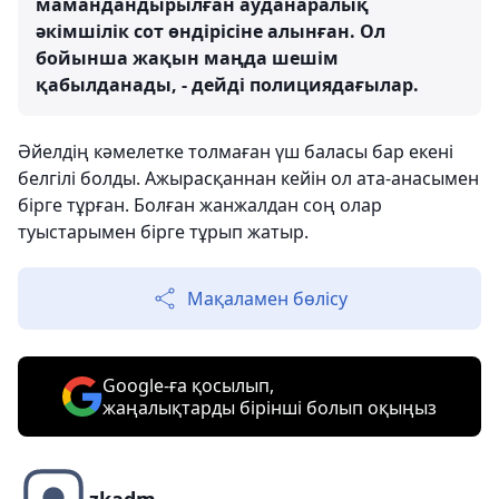
мамандандырылған ауданаралық
әкімшілік сот өндірісіне алынған. Ол
бойынша жақын маңда шешім
қабылданады, - дейді полициядағылар.
Әйелдің кәмелетке толмаған үш баласы бар екені
белгілі болды. Ажырасқаннан кейін ол ата-анасымен
бірге тұрған. Болған жанжалдан соң олар
туыстарымен бірге тұрып жатыр.
Мақаламен бөлісу
Google-ға қосылып,
жаңалықтарды бірінші болып оқыңыз