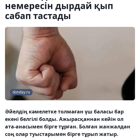
немересін дырдай қып
сабап тастады
donday.ru
Әйелдің кәмелетке толмаған үш баласы бар
екені белгілі болды. Ажырасқаннан кейін ол
ата-анасымен бірге тұрған. Болған жанжалдан
соң олар туыстарымен бірге тұрып жатыр.