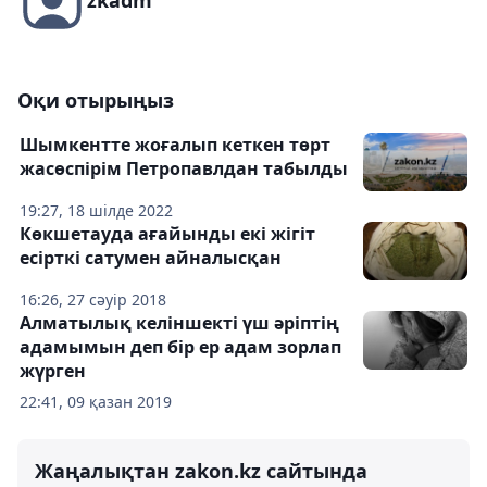
zkadm
Оқи отырыңыз
Шымкентте жоғалып кеткен төрт
жасөспірім Петропавлдан табылды
19:27, 18 шілде 2022
Көкшетауда ағайынды екі жігіт
есірткі сатумен айналысқан
16:26, 27 сәуір 2018
Алматылық келіншекті үш әріптің
адамымын деп бір ер адам зорлап
жүрген
22:41, 09 қазан 2019
Жаңалықтан zakon.kz сайтында