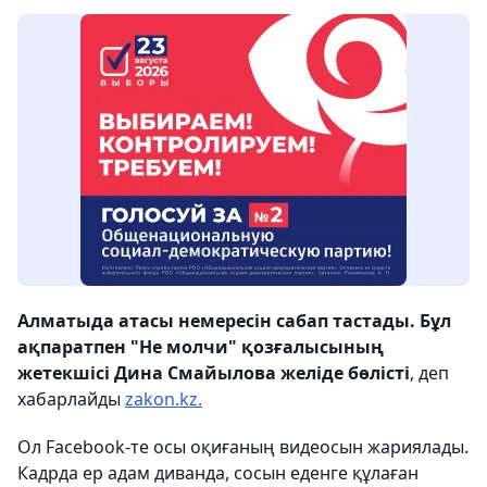
Алматыда атасы немересін сабап тастады. Бұл
ақпаратпен "Не молчи" қозғалысының
жетекшісі Дина Смайылова желіде бөлісті
, деп
хабарлайды
zakon.kz.
Ол Facebook-те осы оқиғаның видеосын жариялады.
Кадрда ер адам диванда, сосын еденге құлаған