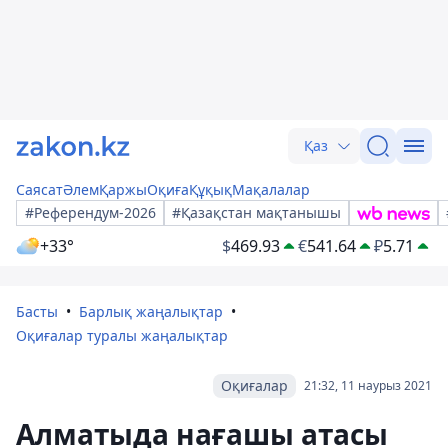
Қаз
Саясат
Әлем
Қаржы
Оқиға
Құқық
Мақалалар
#Референдум-2026
#Қазақстан мақтанышы
+33°
$
469.93
€
541.64
₽
5.71
Басты
Барлық жаңалықтар
Оқиғалар туралы жаңалықтар
Оқиғалар
21:32, 11 наурыз 2021
Алматыда нағашы атасы