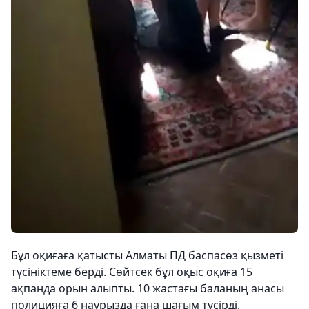
Бұл оқиғаға қатысты Алматы ПД баспасөз қызметі
түсініктеме берді. Сөйтсек бұл оқыс оқиға 15
ақпанда орын алыпты. 10 жастағы баланың анасы
полицияға 6 наурызда ғана шағым түсірді.