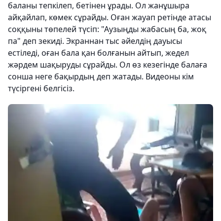
баланы тепкілеп, бетінен ұрады. Ол жанұшыра
айқайлап, көмек сұрайды. Оған жауап ретінде атасы
соққыны төпелей түсіп: "Аузыңды жабасың ба, жоқ
па" деп зекиді. Экраннан тыс әйелдің дауысы
естіледі, оған бала қан болғанын айтып, жедел
жәрдем шақыруды сұрайды. Ол өз кезегінде балаға
сонша неге бақырдың деп жатады. Видеоны кім
түсіргені белгісіз.