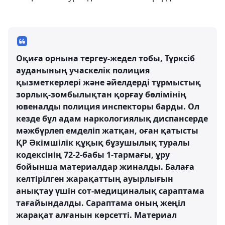
Оқиға орнына тергеу-жедел тобы, Түрксіб
ауданының учаскелік полиция
қызметкерлері және әйелдерді тұрмыстық
зорлық-зомбылықтан қорғау бөлімінің
ювеналды полиция инспекторы барды. Ол
кезде бұл адам наркологиялық диспансерде
мәжбүрлеп емделіп жатқан, оған қатысты
ҚР Әкімшілік құқық бұзушылық туралы
кодексінің 72-2-бабы 1-тармағы, ұру
бойынша материалдар жиналды. Балаға
келтірілген жарақаттың ауырлығын
анықтау үшін сот-медициналық сараптама
тағайындалды. Сараптама оның жеңіл
жарақат алғанын көрсетті. Материал