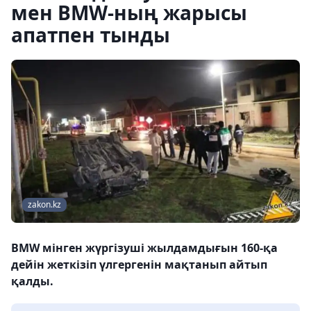
мен BMW-ның жарысы
апатпен тынды
zakon.kz
BMW мінген жүргізуші жылдамдығын 160-қа
дейін жеткізіп үлгергенін мақтанып айтып
қалды.