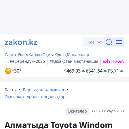
Қаз
Саясат
Әлем
Қаржы
Оқиға
Құқық
Мақалалар
#Референдум-2026
#Қазақстан мақтанышы
+30°
$
469.93
€
541.64
₽
5.71
Басты
Барлық жаңалықтар
Оқиғалар туралы жаңалықтар
Оқиғалар
17:02, 08 сәуір 2021
Алматыда Toyota Windom