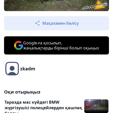
Мақаламен бөлісу
Google-ға қосылып,
жаңалықтарды бірінші болып оқыңыз
zkadm
Оқи отырыңыз
Таразда мас күйдегі BMW
жүргізушісі полицейлерден қашпақ