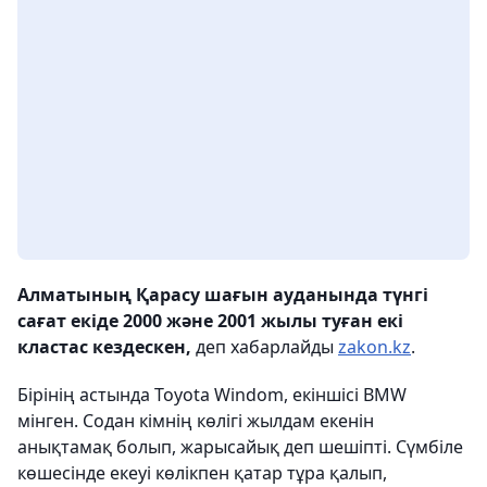
Алматының Қарасу шағын ауданында түнгі
сағат екіде 2000 және 2001 жылы туған екі
кластас кездескен,
деп хабарлайды
zakon.kz
.
Бірінің астында Toyota Windom, екіншісі BMW
мінген. Содан кімнің көлігі жылдам екенін
анықтамақ болып, жарысайық деп шешіпті. Сүмбіле
көшесінде екеуі көлікпен қатар тұра қалып,