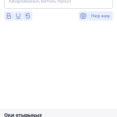
Пікір жазу
Оқи отырыңыз