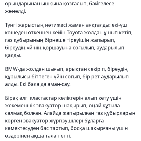
орындарынан ышқына қозғалып, бәйгелесе
жөнелді.
Түнгі жарыстың нәтижесі жаман аяқталды: екі-үш
көшеден өткеннен кейін Toyota жолдан ұшып кетіп,
газ құбырының бірнеше тіреуішін жапырып,
біреудің үйінің қоршауына соғылып, аударылып
қалды.
BMW-да жолдан шығып, арықтан секіріп, біреудің
құрылысы бітпеген үйін соғып, бір рет аударылып
алды. Екі бала да аман-сау.
Бірақ әлгі кластастар көліктерін алып кету үшін
жекеменшік эвакуатор шақырып, оңай құтыла
салмақ болған. Алайда жапырылған газ құбырларын
көрген эвакуатор жүргізушілері бұларға
көмектесуден бас тартып, босқа шақырғаны үшін
өздерінен ақша талап етті.