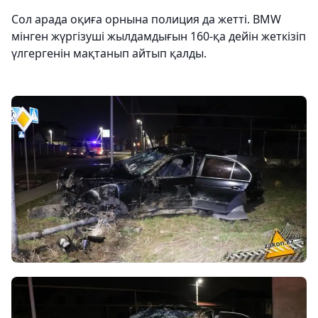
Сол арада оқиға орнына полиция да жетті. BMW
мінген жүргізуші жылдамдығын 160-қа дейін жеткізіп
үлгергенін мақтанып айтып қалды.