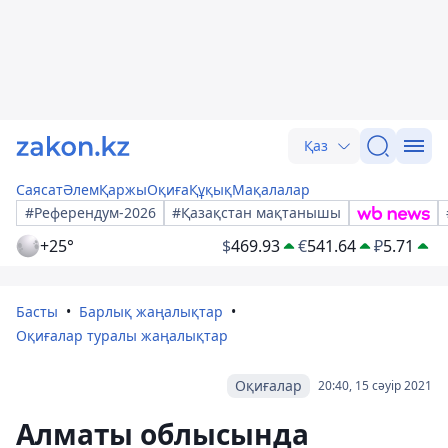
Қаз
Саясат
Әлем
Қаржы
Оқиға
Құқық
Мақалалар
#Референдум-2026
#Қазақстан мақтанышы
+25°
$
469.93
€
541.64
₽
5.71
Басты
Барлық жаңалықтар
Оқиғалар туралы жаңалықтар
Оқиғалар
20:40, 15 сәуір 2021
Алматы облысында