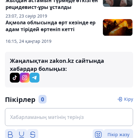
жылдан астамын түрмеде өткізген
рецидевист-ұры ұсталды
23:07, 23 сәуір 2019
Ақмола облысында өрт кезінде ер
адам тірідей өртеніп кетті
16:15, 24 қаңтар 2019
Жаңалықтан zakon.kz сайтында
хабардар болыңыз:
Пікірлер
0
Кіру
Пікір жазу