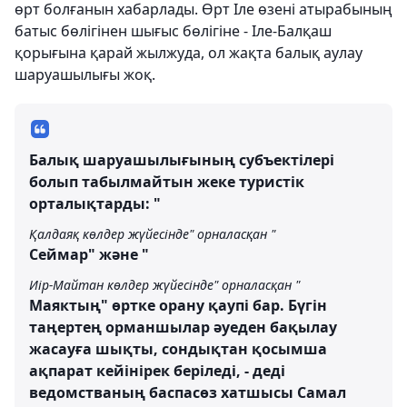
өрт болғанын хабарлады. Өрт Іле өзені атырабының
батыс бөлігінен шығыс бөлігіне - Іле-Балқаш
қорығына қарай жылжуда, ол жақта
балық аулау
шаруашылығы жоқ.
Балық шаруашылығының субъектілері
болып табылмайтын жеке туристік
орталықтарды: "
Қалдаяқ көлдер жүйесінде" орналасқан "
Сеймар" және "
Иір-Майтан көлдер жүйесінде" орналасқан "
Маяктың" өртке орану қаупі бар. Бүгін
таңертең орманшылар әуеден бақылау
жасауға шықты, сондықтан қосымша
ақпарат кейінірек беріледі, - деді
ведомстваның баспасөз хатшысы Самал