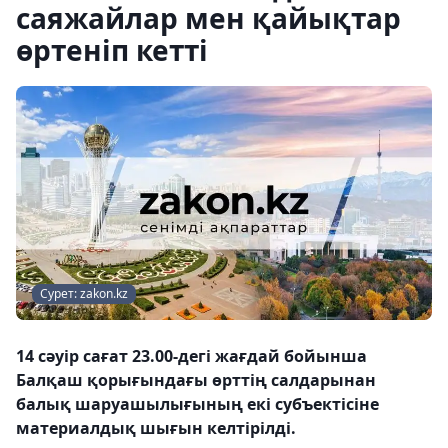
саяжайлар мен қайықтар
өртеніп кетті
Сурет: zakon.kz
14 сәуір сағат 23.00-дегі жағдай бойынша
Балқаш қорығындағы өрттің салдарынан
балық шаруашылығының екі субъектісіне
материалдық шығын келтірілді.