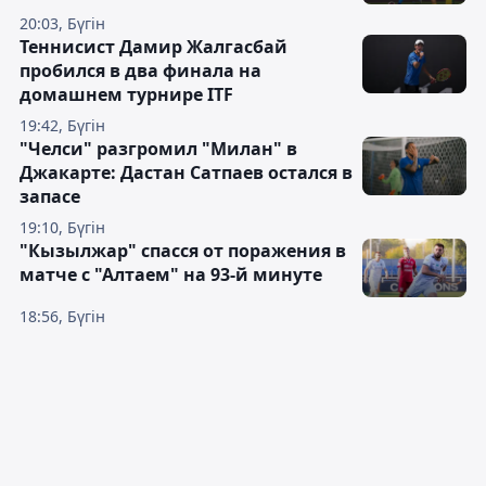
20:03, Бүгін
Теннисист Дамир Жалгасбай
пробился в два финала на
домашнем турнире ITF
19:42, Бүгін
"Челси" разгромил "Милан" в
Джакарте: Дастан Сатпаев остался в
запасе
19:10, Бүгін
"Кызылжар" спасся от поражения в
матче с "Алтаем" на 93-й минуте
18:56, Бүгін