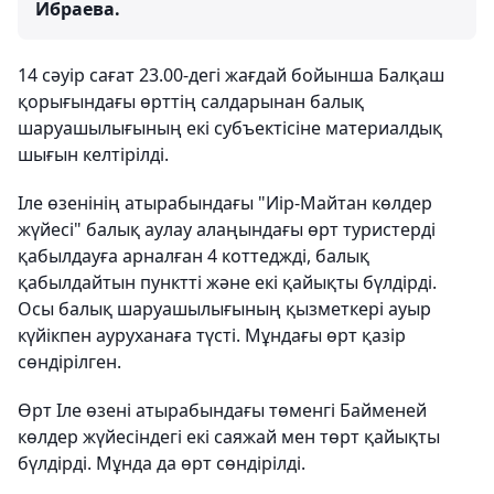
Ибраева.
14 сәуір сағат 23.00-дегі жағдай бойынша Балқаш
қорығындағы өрттің салдарынан балық
шаруашылығының екі субъектісіне материалдық
шығын келтірілді.
Іле өзенінің атырабындағы "Иір-Майтан көлдер
жүйесі" балық аулау алаңындағы өрт туристерді
қабылдауға арналған 4 коттеджді, балық
қабылдайтын пунктті және екі қайықты бүлдірді.
Осы балық шаруашылығының қызметкері ауыр
күйікпен ауруханаға түсті. Мұндағы өрт қазір
сөндірілген.
Өрт Іле өзені атырабындағы төменгі Байменей
көлдер жүйесіндегі екі саяжай мен төрт қайықты
бүлдірді. Мұнда да өрт сөндірілді.