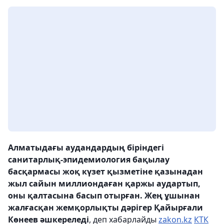
Алматыдағы аудандардың біріндегі
санитарлық-эпидемиология бақылау
басқармасы жоқ күзет қызметіне қазынадан
жыл сайын миллиондаған қаржы аудартып,
оны қалтасына басып отырған. Жең ұшынан
жалғасқан жемқорлықты дәрігер Қайырғали
Көнеев әшкереледі
, деп хабарлайды
zakon.kz
КТК