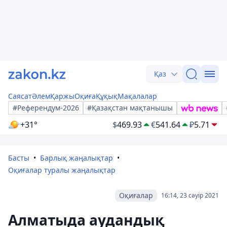
Қаз
Саясат
Әлем
Қаржы
Оқиға
Құқық
Мақалалар
#Референдум-2026
#Қазақстан мақтанышы
+31°
$
469.93
€
541.64
₽
5.71
Басты
Барлық жаңалықтар
Оқиғалар туралы жаңалықтар
Оқиғалар
16:14, 23 сәуір 2021
Алматыда аудандық