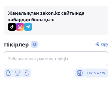
Жаңалықтан zakon.kz сайтында
хабардар болыңыз:
Пікірлер
0
Кіру
Пікір жазу