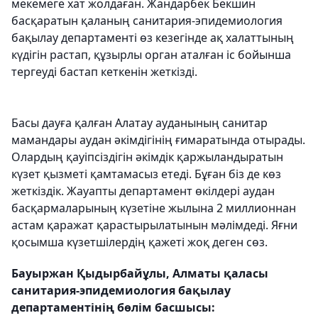
мекемеге хат жолдаған. Жандарбек Бекшин
басқаратын қаланың санитария-эпидемиология
бақылау департаменті өз кезегінде ақ халаттының
күдігін растап, құзырлы орган аталған іс бойынша
тергеуді бастап кеткенін жеткізді.
Басы дауға қалған Алатау ауданының санитар
мамандары аудан әкімдігінің ғимаратында отырады.
Олардың қауіпсіздігін әкімдік қаржыландыратын
күзет қызметі қамтамасыз етеді. Бұған біз де көз
жеткіздік. Жауапты департамент өкілдері аудан
басқармаларының күзетіне жылына 2 миллионнан
астам қаражат қарастырылатынын мәлімдеді. Яғни
қосымша күзетшілердің қажеті жоқ деген сөз.
Бауыржан Қыдырбайұлы, Алматы қаласы
санитария-эпидемиология бақылау
департаментінің бөлім басшысы: