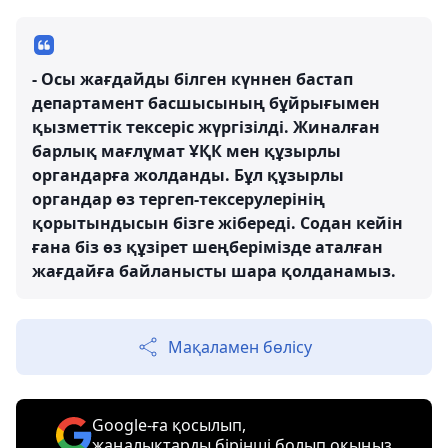
- Осы жағдайды білген күннен бастап
департамент басшысының бұйрығымен
қызметтік тексеріс жүргізілді. Жиналған
барлық мағлұмат ҰҚК мен құзырлы
органдарға жолданды. Бұл құзырлы
органдар өз тергеп-тексерулерінің
қорытындысын бізге жібереді. Содан кейін
ғана біз өз құзірет шеңберімізде аталған
жағдайға байланысты шара қолданамыз.
Мақаламен бөлісу
Google-ға қосылып,
жаңалықтарды бірінші болып оқыңыз