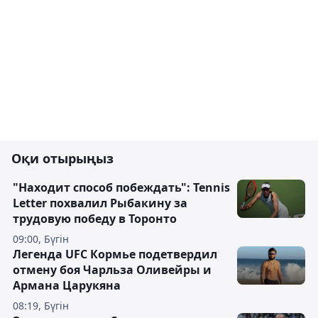
Оқи отырыңыз
"Находит способ побеждать": Tennis
Letter похвалил Рыбакину за
трудовую победу в Торонто
09:00, Бүгін
Легенда UFC Кормье подетвердил
отмену боя Чарльза Оливейры и
Армана Царукяна
08:19, Бүгін