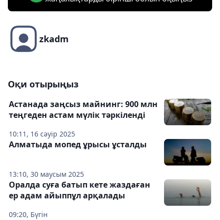
zkadm
Оқи отырыңыз
Астанада заңсыз майнинг: 900 млн
теңгеден астам мүлік тәркіленді
10:11, 16 сәуір 2025
Алматыда мопед ұрысы ұсталды
13:10, 30 маусым 2025
Оралда суға батып кете жаздаған
ер адам айыппұл арқалады
09:20, Бүгін