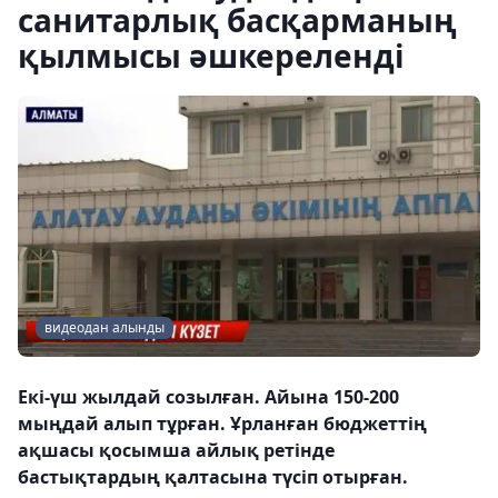
санитарлық басқарманың
қылмысы әшкереленді
видеодан алынды
Екі-үш жылдай созылған. Айына 150-200
мыңдай алып тұрған. Ұрланған бюджеттің
ақшасы қосымша айлық ретінде
бастықтардың қалтасына түсіп отырған.