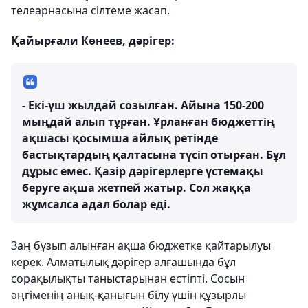
телеарнасына сілтеме жасап.
Қайырғали Көнеев, дәрігер:
- Екі-үш жылдай созылған. Айына 150-200
мыңдай алып тұрған. Ұрланған бюджеттің
ақшасы қосымша айлық ретінде
бастықтардың қалтасына түсіп отырған. Бұл
дұрыс емес. Қазір дәрігерлерге үстемақы
беруге ақша жетпей жатыр. Сол жаққа
жұмсалса адал болар еді.
Заң бұзып алынған ақша бюджетке қайтарылуы
керек. Алматылық дәрігер алғашында бұл
сорақылықты таныстарынан естіпті. Сосын
әңгіменің анық-қанығын білу үшін құзырлы