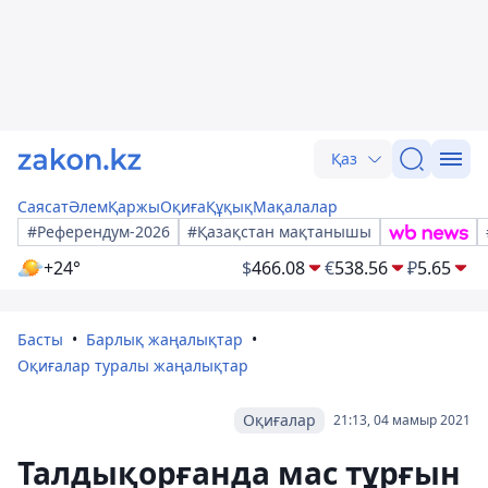
Қаз
Саясат
Әлем
Қаржы
Оқиға
Құқық
Мақалалар
#Референдум-2026
#Қазақстан мақтанышы
+24°
$
466.08
€
538.56
₽
5.65
Басты
Барлық жаңалықтар
Оқиғалар туралы жаңалықтар
Оқиғалар
21:13, 04 мамыр 2021
Талдықорғанда мас тұрғын