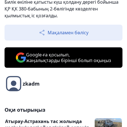
Билік өкіліне қатысты күш қолдану дерегі бойынша
ҚР ҚК 380-бабының 2-бөлігінде көзделген
қылмыстық іс қозғалды.
Мақаламен бөлісу
Google-ға қосылып,
жаңалықтарды бірінші болып оқыңыз
zkadm
Оқи отырыңыз
Атырау-Астрахань тас жолында