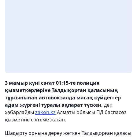
3 мамыр күні сағат 01:15-те полиция
қызметкерлеріне Талдықорған қаласының
тұрғынынан автовокзалда масаң күйдегі ер
адам жүргені туралы ақпарат түскен,
деп
хабарлайды
zakon.kz
Алматы облысы ПД баспасөз
қызметіне сілтеме жасап.
Шақырту орнына дереу жеткен Талдықорған қаласы