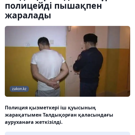
полицейді пышақпен
жаралады
zakon.kz
Полиция қызметкері іш қуысының
жарақатымен Талдықорған қаласындағы
ауруханаға жеткізілді.