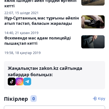
көлік ішіндегі әйел тірідей өртеніп
кетті
22:07, 15 шілде 2021
Нұр-Сұлтанның мас тұрғыны әйелін
атып тастап, баласын жаралады
14:40, 21 қазан 2019
Өскеменде мас адам полицейді
пышақтап кетті
19:58, 18 қаңтар 2019
Жаңалықтан zakon.kz сайтында
хабардар болыңыз:
Пікірлер
0
Кіру