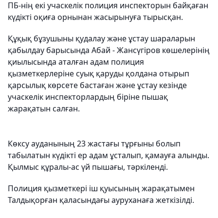
ПБ-нің екі учаскелік полиция инспекторын байқаған
күдікті оқиға орнынан жасырынуға тырысқан.
Құқық бұзушыны қудалау және ұстау шараларын
қабылдау барысында Абай - Жансүгіров көшелерінің
қиылысында аталған адам полиция
қызметкерлеріне суық қаруды қолдана отырып
қарсылық көрсете бастаған және ұстау кезінде
учаскелік инспекторлардың біріне пышақ
жарақатын салған.
Көксу ауданының 23 жастағы тұрғыны болып
табылатын күдікті ер адам ұсталып, қамауға алынды.
Қылмыс құралы-ас үй пышағы, тәркіленді.
Полиция қызметкері іш қуысының жарақатымен
Талдықорған қаласындағы ауруханаға жеткізілді.