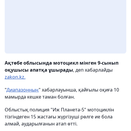
Ақтөбе облысында мотоцикл мінген 9-сынып
оқушысы апатқа ұшырады
, деп хабарлайды
zakon.kz.
"
Диапазонның
" хабарлауынша, қайғылы оқиға 10
мамырда кешке таман болған.
Облыстық полиция "Иж Планета-5" мотоциклін
тізгіндеген 15 жастағы жүргізуші рөлге ие бола
алмай, аударылғанын атап өтті.