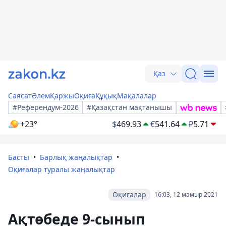
Қаз
Саясат
Әлем
Қаржы
Оқиға
Құқық
Мақалалар
#Референдум-2026
#Қазақстан мақтанышы
+23°
$
469.93
€
541.64
₽
5.71
Басты
Барлық жаңалықтар
Оқиғалар туралы жаңалықтар
Оқиғалар
16:03, 12 мамыр 2021
Ақтөбеде 9-сынып