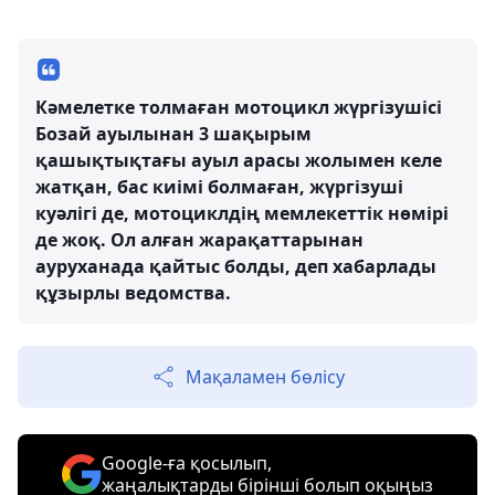
Кәмелетке толмаған мотоцикл жүргізушісі
Бозай ауылынан 3 шақырым
қашықтықтағы ауыл арасы жолымен келе
жатқан, бас киімі болмаған, жүргізуші
куәлігі де, мотоциклдің мемлекеттік нөмірі
де жоқ. Ол алған жарақаттарынан
ауруханада қайтыс болды, деп хабарлады
құзырлы ведомства.
Мақаламен бөлісу
Google-ға қосылып,
жаңалықтарды бірінші болып оқыңыз