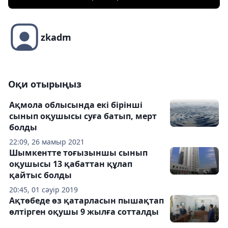
zkadm
Оқи отырыңыз
Ақмола облысында екі бірінші
сынып оқушысы суға батып, мерт
болды
22:09, 26 мамыр 2021
Шымкентте тоғызыншы сынып
оқушысы 13 қабаттан құлап
қайтыс болды
20:45, 01 сәуір 2019
Ақтөбеде өз қатарласын пышақтап
өлтірген оқушы 9 жылға сотталды