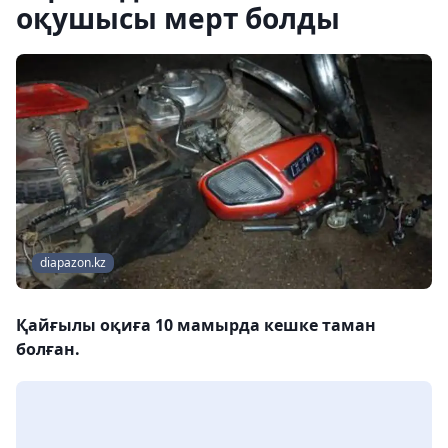
оқушысы мерт болды
diapazon.kz
Қайғылы оқиға 10 мамырда кешке таман
болған.