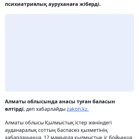
психиатриялық ауруханаға жіберді.
Алматы облысында анасы туған баласын
өлтірді
, деп хабарлайды
zakon.kz.
Алматы облысы Қылмыстық істер жөніндегі
ауданаралық соттың баспасөз қызметінің
хабарлауынша, 12 мамырда қылмыстық іс бойынша