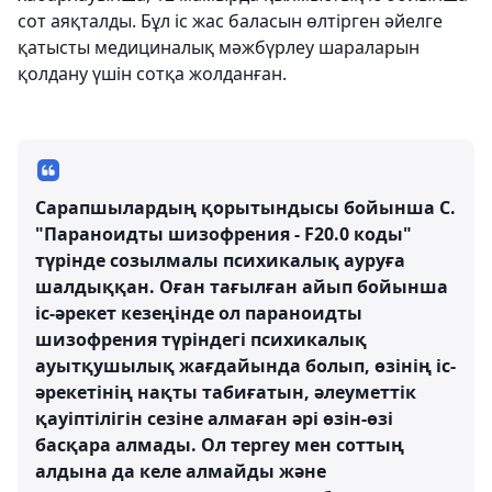
сот аяқталды. Бұл іс жас баласын өлтірген әйелге
қатысты медициналық мәжбүрлеу шараларын
қолдану үшін сотқа жолданған.
Сарапшылардың қорытындысы бойынша С.
"Параноидты шизофрения - F20.0 коды"
түрінде созылмалы психикалық ауруға
шалдыққан. Оған тағылған айып бойынша
іс-әрекет кезеңінде ол параноидты
шизофрения түріндегі психикалық
ауытқушылық жағдайында болып, өзінің іс-
әрекетінің нақты табиғатын, әлеуметтік
қауіптілігін сезіне алмаған әрі өзін-өзі
басқара алмады. Ол тергеу мен соттың
алдына да келе алмайды және