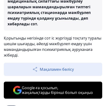
медициналық сипаттағы мәжбүрлеу
шараларын мамандандырылған типтегі
психиатриялық стационарда мәжбүрлеп
емдеу түрінде қолдану ұсынылады, деп
хабарлады сот.
Қорытынды негізінде сот іс жүргізуді тоқтату туралы
шешім шығарды, әйелді мәжбүрлеп емдеу үшін
мамандандырылған психиатриялық ауруханаға
жіберді.
Мақаламен бөлісу
Google-ға қосылып,
жаңалықтарды бірінші болып оқыңыз