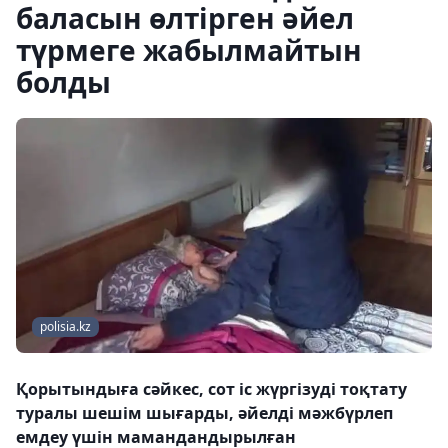
баласын өлтірген әйел
түрмеге жабылмайтын
болды
polisia.kz
Қорытындыға сәйкес, сот іс жүргізуді тоқтату
туралы шешім шығарды, әйелді мәжбүрлеп
емдеу үшін мамандандырылған