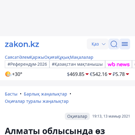
Қаз
Саясат
Әлем
Қаржы
Оқиға
Құқық
Мақалалар
#Референдум-2026
#Қазақстан мақтанышы
+30°
$
469.85
€
542.16
₽
5.78
Басты
Барлық жаңалықтар
Оқиғалар туралы жаңалықтар
Оқиғалар
19:13, 13 мамыр 2021
Алматы облысында өз