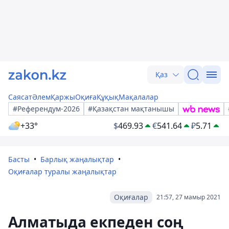
Қаз
Саясат
Әлем
Қаржы
Оқиға
Құқық
Мақалалар
#Референдум-2026
#Қазақстан мақтанышы
+33°
$
469.93
€
541.64
₽
5.71
Басты
Барлық жаңалықтар
Оқиғалар туралы жаңалықтар
Оқиғалар
21:57, 27 мамыр 2021
Алматыда екпеден соң