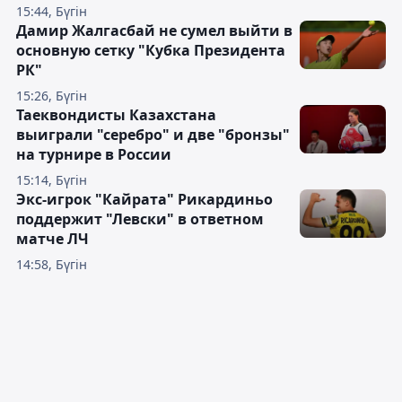
15:44, Бүгін
Дамир Жалгасбай не сумел выйти в
основную сетку "Кубка Президента
РК"
15:26, Бүгін
Таеквондисты Казахстана
выиграли "серебро" и две "бронзы"
на турнире в России
15:14, Бүгін
Экс-игрок "Кайрата" Рикардиньо
поддержит "Левски" в ответном
матче ЛЧ
14:58, Бүгін