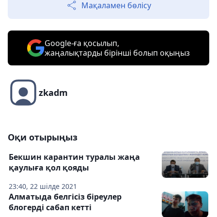
Мақаламен бөлісу
Google-ға қосылып,
жаңалықтарды бірінші болып оқыңыз
zkadm
Оқи отырыңыз
Бекшин карантин туралы жаңа
қаулыға қол қояды
23:40, 22 шілде 2021
Алматыда белгісіз біреулер
блогерді сабап кетті