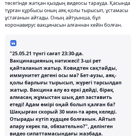
төсегінде жатқан қыздың видеосы тарауда. Қасында
тұрған құрбысы оның аяқ-қолы тырысып, ұстамасы
ұстағанын айтады. Оның айтуынша, бұл
коронавирус вакцинасын алғаннан кейін болған.
"25.05.21 түнгі сағат 23:30-да.
Вакцинацияның нәтижесі! 3-ші рет
қайталанып жатыр. Ковидтен сақтайды,
иммунитет дегені осы ма? Бет-аузы, аяқ-
қолы барлығы тырысып, жүрегі тарсылдап
жатыр. Вакцина алу өз еркі дейді, бірақ
алмасаң жұмыстан шық деп заставить
етеді! Адам өмірі оңай болып қалған ба?
Шақырған скорый 30 мин-та әрең келеді.
Отырады күтіп худщее болғанын. Айтып
апару керек па, обязательно?", делінген
видео сипаттамасындағы жазбада.