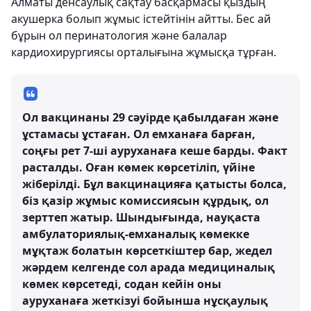
Алматы денсаулық сақтау басқармасы қыздың
акушерка болып жұмыс істейтінін айтты. Бес ай
бұрын ол перинатология және балалар
кардиохирургиясы орталығына жұмысқа тұрған.
Ол вакцинаны 29 сәуірде қабылдаған және
ұстамасы ұстаған. Ол емханаға барған,
соңғы рет 7-ші ауруханаға кеше барды. Факт
расталды. Оған көмек көрсетіліп, үйіне
жіберілді. Бұл вакцинацияға қатысты болса,
біз қазір жұмыс комиссиясын құрдық, ол
зерттеп жатыр. Шындығында, науқаста
амбулаториялық-емханалық көмекке
мұқтаж болатын көрсеткіштер бар, жедел
жәрдем келгенде сол арада медициналық
көмек көрсетеді, содан кейін оны
ауруханаға жеткізуі бойынша нұсқаулық