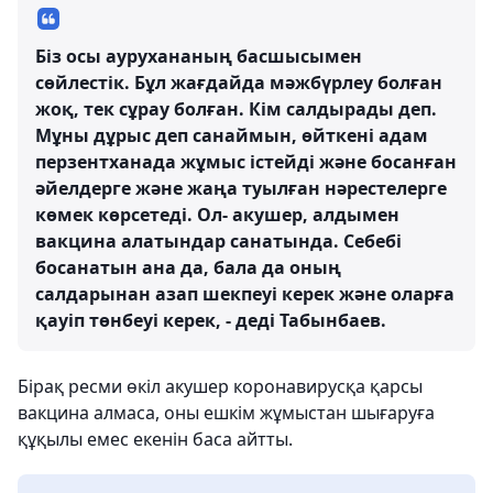
Біз осы аурухананың басшысымен
сөйлестік. Бұл жағдайда мәжбүрлеу болған
жоқ, тек сұрау болған. Кім салдырады деп.
Мұны дұрыс деп санаймын, өйткені адам
перзентханада жұмыс істейді және босанған
әйелдерге және жаңа туылған нәрестелерге
көмек көрсетеді. Ол- акушер, алдымен
вакцина алатындар санатында. Себебі
босанатын ана да, бала да оның
салдарынан азап шекпеуі керек және оларға
қауіп төнбеуі керек, - деді Табынбаев.
Бірақ ресми өкіл акушер коронавирусқа қарсы
вакцина алмаса, оны ешкім жұмыстан шығаруға
құқылы емес екенін баса айтты.