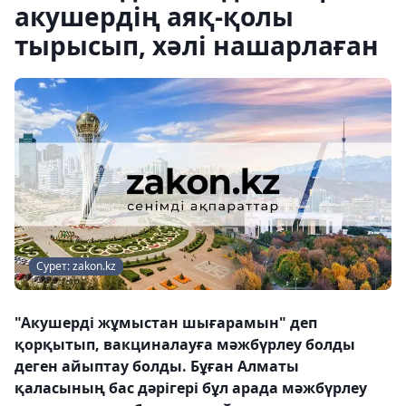
акушердің аяқ-қолы
тырысып, хәлі нашарлаған
Сурет: zakon.kz
"Акушерді жұмыстан шығарамын" деп
қорқытып, вакциналауға мәжбүрлеу болды
деген айыптау болды. Бұған Алматы
қаласының бас дәрігері бұл арада мәжбүрлеу