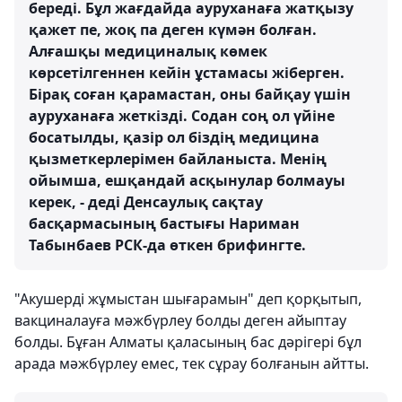
береді. Бұл жағдайда ауруханаға жатқызу
қажет пе, жоқ па деген күмән болған.
Алғашқы медициналық көмек
көрсетілгеннен кейін ұстамасы жіберген.
Бірақ соған қарамастан, оны байқау үшін
ауруханаға жеткізді. Содан соң ол үйіне
босатылды, қазір ол біздің медицина
қызметкерлерімен байланыста. Менің
ойымша, ешқандай асқынулар болмауы
керек, - деді Денсаулық сақтау
басқармасының бастығы Нариман
Табынбаев РСК-да өткен брифингте.
"Акушерді жұмыстан шығарамын" деп қорқытып,
вакциналауға мәжбүрлеу болды деген айыптау
болды. Бұған Алматы қаласының бас дәрігері бұл
арада мәжбүрлеу емес, тек сұрау болғанын айтты.