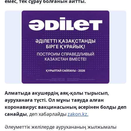
емес, тек сұрау болғанын айтты.
Алматыда акушердің аяқ-қолы тырысып,
ауруханаға түсті. Ол мұны таяуда алған
коронавирус вакцинасының әсерінен болды деп
санайды
, деп хабарлайды
zakon.kz.
Әлеуметтік желілерде аурухананың жылжымалы