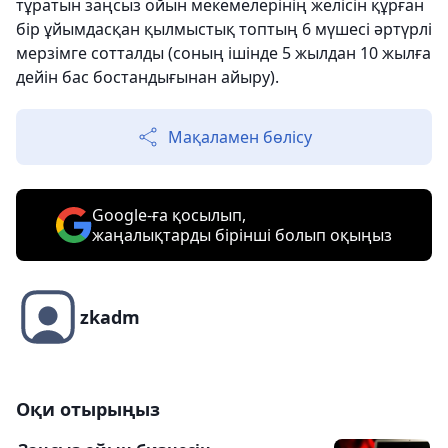
тұратын заңсыз ойын мекемелерінің желісін құрған
бір ұйымдасқан қылмыстық топтың 6 мүшесі әртүрлі
мерзімге сотталды (соның ішінде 5 жылдан 10 жылға
дейін бас бостандығынан айыру).
Мақаламен бөлісу
Google-ға қосылып,
жаңалықтарды бірінші болып оқыңыз
zkadm
Оқи отырыңыз