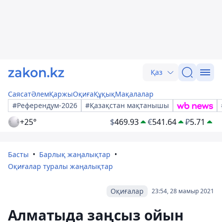
Қаз
Саясат
Әлем
Қаржы
Оқиға
Құқық
Мақалалар
#Референдум-2026
#Қазақстан мақтанышы
+25°
$
469.93
€
541.64
₽
5.71
Басты
Барлық жаңалықтар
Оқиғалар туралы жаңалықтар
Оқиғалар
23:54, 28 мамыр 2021
Алматыда заңсыз ойын