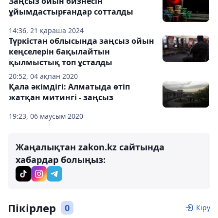
Заңсыз ойын бизнесін
ұйымдастырғандар сотталды
14:36, 21 қараша 2024
Түркістан облысында заңсыз ойын
кеңселерін бақылайтын
қылмыстық топ ұсталды
20:52, 04 ақпан 2020
Қала әкімдігі: Алматыда өтіп
жатқан митингі - заңсыз
19:23, 06 маусым 2020
Жаңалықтан zakon.kz сайтында
хабардар болыңыз:
Пікірлер
0
Кіру