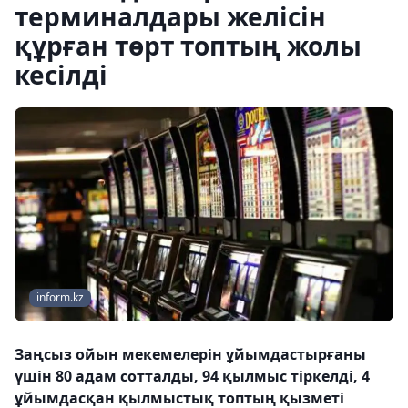
терминалдары желісін
құрған төрт топтың жолы
кесілді
inform.kz
Заңсыз ойын мекемелерін ұйымдастырғаны
үшін 80 адам сотталды, 94 қылмыс тіркелді, 4
ұйымдасқан қылмыстық топтың қызметі