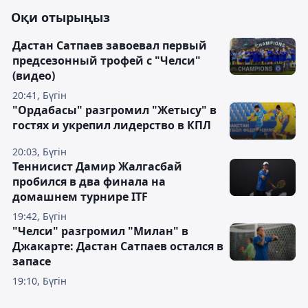
Оқи отырыңыз
Дастан Сатпаев завоевал первый
предсезонный трофей с "Челси"
(видео)
20:41, Бүгін
"Ордабасы" разгромил "Жетысу" в
гостях и укрепил лидерство в КПЛ
20:03, Бүгін
Теннисист Дамир Жалгасбай
пробился в два финала на
домашнем турнире ITF
19:42, Бүгін
"Челси" разгромил "Милан" в
Джакарте: Дастан Сатпаев остался в
запасе
19:10, Бүгін