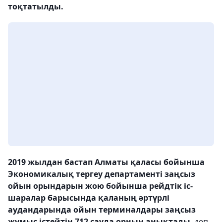
тоқтатылды.
2019 жылдан бастап Алматы қаласы бойынша
Экономикалық тергеу департаменті заңсыз
ойын орындарын жою бойынша рейдтік іс-
шаралар барысында қаланың әртүрлі
аудандарында ойын терминалдары заңсыз
жұмыс істейтін 712 сауда орнын анықтады
, деп