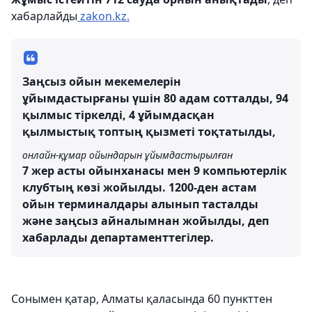
хабарлайды
zakon.kz.
Заңсыз ойын мекемелерін
ұйымдастырғаны үшін 80 адам сотталды, 94
қылмыс тіркелді, 4 ұйымдасқан
қылмыстық топтың қызметі тоқтатылды,
онлайн-құмар ойындарын ұйымдастырылған
7 жер асты ойынханасы мен 9 компьютерлік
клубтың көзі жойылды. 1200-ден астам
ойын терминалдары алынып тасталды
және заңсыз айналымнан жойылды, деп
хабарлады департаменттегілер.
Сонымен қатар,
Алматы қаласында 60 пункттен