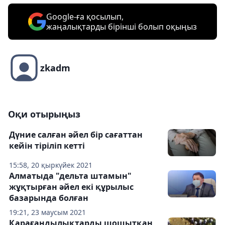
Google-ға қосылып,
жаңалықтарды бірінші болып оқыңыз
zkadm
Оқи отырыңыз
Дүние салған әйел бір сағаттан
кейін тіріліп кетті
15:58, 20 қыркүйек 2021
Алматыда "дельта штамын"
жұқтырған әйел екі құрылыс
базарында болған
19:21, 23 маусым 2021
Қарағандылықтарды шошытқан