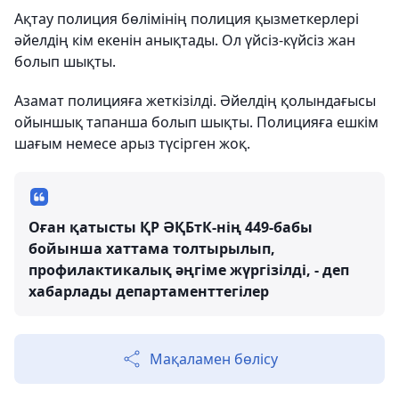
Ақтау полиция бөлімінің полиция қызметкерлері
әйелдің кім екенін анықтады. Ол үйсіз-күйсіз жан
болып шықты.
Азамат полицияға жеткізілді. Әйелдің қолындағысы
ойыншық тапанша болып шықты. Полицияға ешкім
шағым немесе арыз түсірген жоқ.
Оған қатысты ҚР ӘҚБтК-нің 449-бабы
бойынша хаттама толтырылып,
профилактикалық әңгіме жүргізілді, - деп
хабарлады департаменттегілер
Мақаламен бөлісу