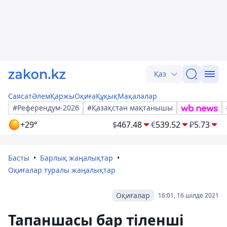
Қаз
Саясат
Әлем
Қаржы
Оқиға
Құқық
Мақалалар
#Референдум-2026
#Қазақстан мақтанышы
+29°
$
467.48
€
539.52
₽
5.73
Басты
Барлық жаңалықтар
Оқиғалар туралы жаңалықтар
Оқиғалар
16:01, 16 шілде 2021
Тапаншасы бар тіленші