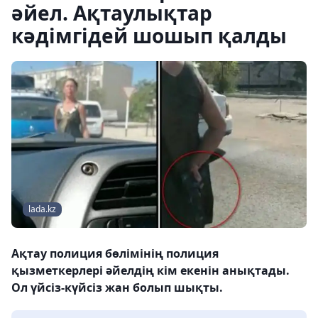
әйел. Ақтаулықтар
кәдімгідей шошып қалды
lada.kz
Ақтау полиция бөлімінің полиция
қызметкерлері әйелдің кім екенін анықтады.
Ол үйсіз-күйсіз жан болып шықты.