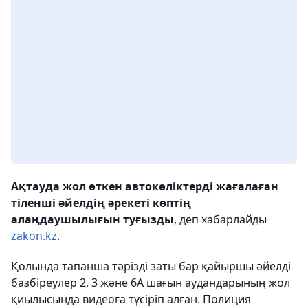
Ақтауда жол өткен автокөліктерді жағалаған
тіленші әйелдің әрекеті көптің
алаңдаушылығын туғызды
, деп хабарлайды
zakon.kz
.
Қолында тапанша тәрізді заты бар қайыршы әйелді
базбіреулер 2, 3 және 6А шағын аудандарының жол
қиылысында видеоға түсіріп алған. Полиция