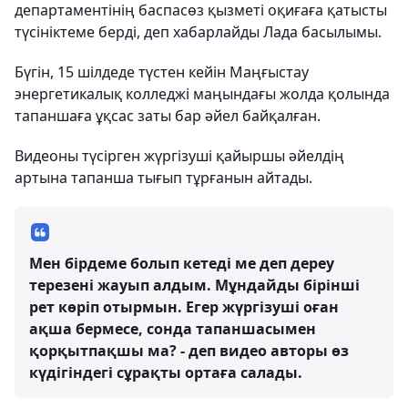
департаментінің баспасөз қызметі оқиғаға қатысты
түсініктеме берді, деп хабарлайды Лада басылымы.
Бүгін, 15 шілдеде түстен кейін Маңғыстау
энергетикалық колледжі маңындағы жолда қолында
тапаншаға ұқсас заты бар әйел байқалған.
Видеоны түсірген жүргізуші қайыршы әйелдің
артына тапанша тығып тұрғанын айтады.
Мен бірдеме болып кетеді ме деп дереу
терезені жауып алдым. Мұндайды бірінші
рет көріп отырмын. Егер жүргізуші оған
ақша бермесе, сонда тапаншасымен
қорқытпақшы ма? - деп видео авторы өз
күдігіндегі сұрақты ортаға салады.