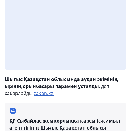
Шығыс Қазақстан облысында аудан әкімінің
бірінің орынбасары парамен ұсталды
, деп
хабарлайды
zakon.kz.
ҚР Сыбайлас жемқорлыққа қарсы іс-қимыл
агенттігінің Шығыс Қазақстан облысы