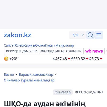
Қаз
Саясат
Әлем
Қаржы
Оқиға
Құқық
Мақалалар
#Референдум-2026
#Қазақстан мақтанышы
+20°
$
467.48
€
539.52
₽
5.73
Басты
Барлық жаңалықтар
Оқиғалар туралы жаңалықтар
Оқиғалар
18:13, 26 шілде 2021
ШҚО-да аудан әкімінің