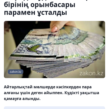
бірінің орынбасары
парамен ұсталды
zakon.kz
Айтарлықтай мөлшерде кәсіпкерден пара
алғаны үшін деген айыппен. Күдікті уақытша
қамауға алынды.