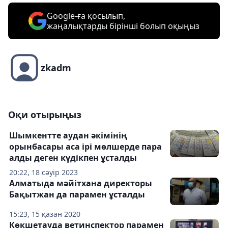
Google-ға қосылып,
жаңалықтарды бірінші болып оқыңыз
zkadm
Оқи отырыңыз
Шымкентте аудан әкімінің
орынбасары аса ірі мөлшерде пара
алды деген күдікпен ұсталды
20:22, 18 сәуір 2023
Алматыда мәйітхана директоры
Бақытжан да парамен ұсталды
15:23, 15 қазан 2020
Көкшетауда ветинспектор парамен