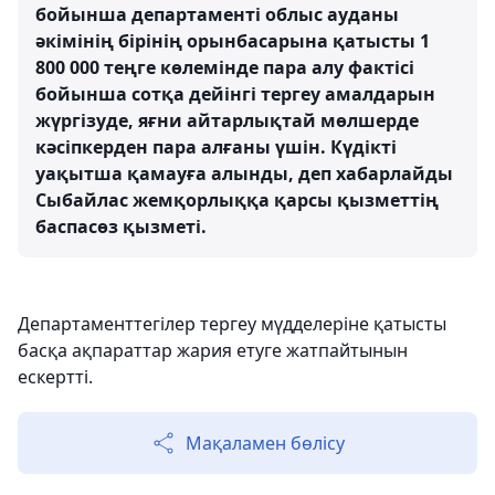
бойынша департаменті облыс ауданы
әкімінің бірінің орынбасарына қатысты 1
800 000 теңге көлемінде пара алу фактісі
бойынша сотқа дейінгі тергеу амалдарын
жүргізуде, яғни айтарлықтай мөлшерде
кәсіпкерден пара алғаны үшін. Күдікті
уақытша қамауға алынды, деп хабарлайды
Сыбайлас жемқорлыққа қарсы қызметтің
баспасөз қызметі.
Департаменттегілер тергеу мүдделеріне қатысты
басқа ақпараттар жария етуге жатпайтынын
ескертті.
Мақаламен бөлісу