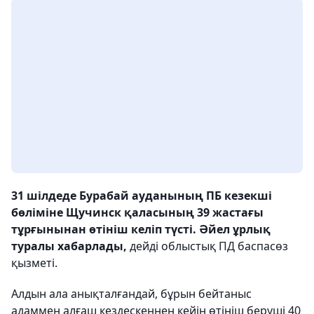
31 шілдеде Бурабай ауданының ПБ кезекші
бөліміне Щучинск қаласының 39 жастағы
тұрғынынан өтініш келіп түсті. Әйел ұрлық
туралы хабарлады,
дейді облыстық ПД баспасөз
қызметі.
Алдын ала анықталғандай, бұрын бейтаныс
адаммен алғаш кездескеннен кейін өтініш беруші 40