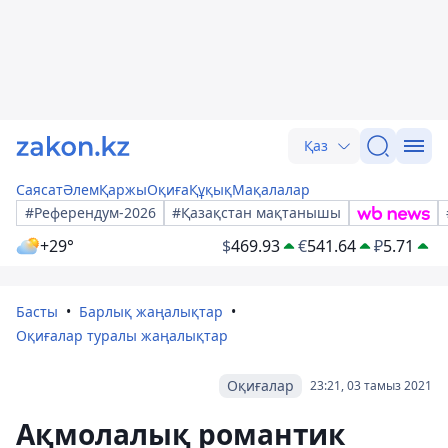
Қаз
Саясат
Әлем
Қаржы
Оқиға
Құқық
Мақалалар
#Референдум-2026
#Қазақстан мақтанышы
+29°
$
469.93
€
541.64
₽
5.71
Басты
Барлық жаңалықтар
Оқиғалар туралы жаңалықтар
Оқиғалар
23:21, 03 тамыз 2021
Ақмолалық романтик