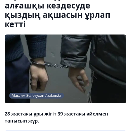
алғашқы кездесуде
қыздың ақшасын ұрлап
кетті
Максим Золотухин / zakon.kz
28 жастағы ұры жігіт 39 жастағы әйелмен
танысып жүр.