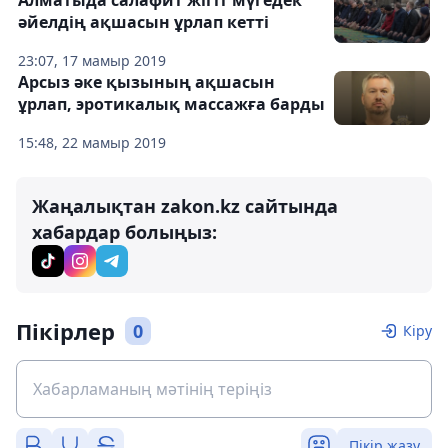
Алматыда салафит жігіт мүгедек
әйелдің ақшасын ұрлап кетті
23:07, 17 мамыр 2019
Арсыз әке қызының ақшасын
ұрлап, эротикалық массажға барды
15:48, 22 мамыр 2019
Жаңалықтан zakon.kz сайтында
хабардар болыңыз:
Пікірлер
0
Кіру
Пікір жазу