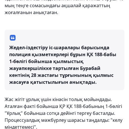
мың теңге сомасындағы ақшалай қаражаттың
жоғалғанын анықтаған.
Жедел-іздестіру іс-шаралары барысында
полиция қызметкерлері бұрын ҚК 188-бабы
1-бөлігі бойынша қылмыстық
жауапкершілікке тартылған Бурабай
кентінің 28 жастағы тұрғынының қылмыс
жасауға қатыстылығын анықтады.
Жас жігіт ұрлық үшін кінәсін толық мойындады.
Аталған факті бойынша ҚР ҚК 188-бабының 1-бөлігі
"Ұрлық" бойынша сотқа дейінгі тергеу басталды.
Процессуалдық мәжбүрлеу шарасы таңдалды: "келу
міндеттемесі".