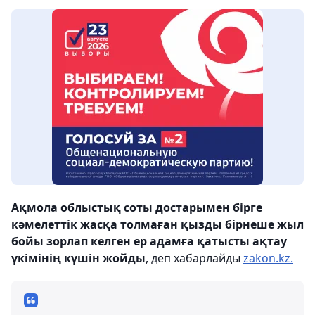
Ақмола облыстық соты достарымен бірге
кәмелеттік жасқа толмаған қызды бірнеше жыл
бойы зорлап келген ер адамға қатысты ақтау
үкімінің күшін жойды
, деп хабарлайды
zakon.kz.