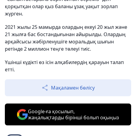
қорқытқан олар қыз баланы ұзақ уақыт зорлап
жүрген.
2021 жылы 25 мамырда олардың екеуі 20 жыл және
21 жылға бас бостандығынан айырылды. Олардың
әрқайсысы жәбірленушіге моральдық шығын
ретінде 2 миллион теңге төлеуі тиіс.
Үшінші күдікті өз ісін алқабилердің қарауын талап
етті.
Мақаламен бөлісу
Google-ға қосылып,
жаңалықтарды бірінші болып оқыңыз