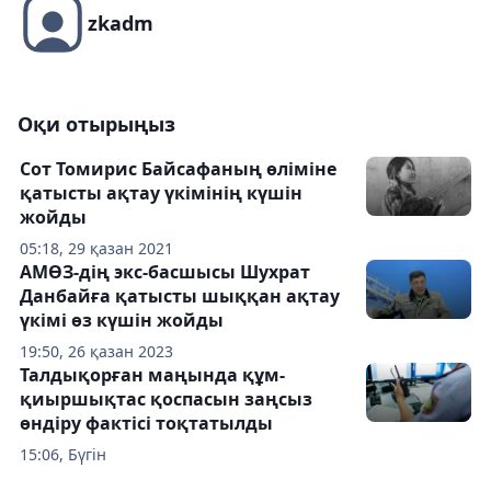
zkadm
Оқи отырыңыз
Сот Томирис Байсафаның өліміне
қатысты ақтау үкімінің күшін
жойды
05:18, 29 қазан 2021
АМӨЗ-дің экс-басшысы Шухрат
Данбайға қатысты шыққан ақтау
үкімі өз күшін жойды
19:50, 26 қазан 2023
Талдықорған маңында құм-
қиыршықтас қоспасын заңсыз
өндіру фактісі тоқтатылды
15:06, Бүгін