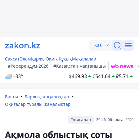
Қаз
Саясат
Әлем
Қаржы
Оқиға
Құқық
Мақалалар
#Референдум-2026
#Қазақстан мақтанышы
+33°
$
469.93
€
541.64
₽
5.71
Басты
Барлық жаңалықтар
Оқиғалар туралы жаңалықтар
Оқиғалар
20:46, 06 тамыз 2021
Ақмола облыстық соты