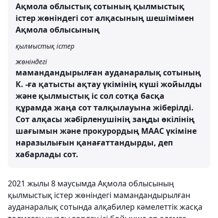
Ақмола облыстық сотының қылмыстық
істер жөніндегі сот алқасының шешімімен
Ақмола облысының
қылмыстық істер
жөніндегі
мамандандырылған ауданаралық сотының
К. -ға қатысты ақтау үкімінің күші жойылды
және қылмыстық іс сол сотқа басқа
құрамда жаңа сот талқылауына жіберілді.
Сот алқасы жәбірленушінің заңды өкілінің
шағымын және прокурордың МААС үкіміне
наразылығын қанағаттандырды, деп
хабарлады сот.
2021 жылы 8 маусымда Ақмола облысының
қылмыстық істер жөніндегі мамандандырылған
ауданаралық сотында алқабилер кәмелеттік жасқа