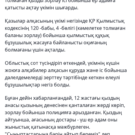
толмаған қызды зорлау ісі бойынша ер адамға
қатысты ақтау үкімін шығарды.
Қазылар алқасының үкімі негізінде ҚР Қылмыстық
кодексінің 120 -бабы, 4 -бөлігі (кәмелетке толмаған
баланы зорлау) бойынша қылмыстық құқық
бұзушылық жасауға байланысты оқиғаның
болмағаны үшін ақталды.
Облыстық сот түсіндіріп өткендей, үкімнің күшін
жоюға алқабилер алқасын құруда және іс бойынша
дәлелдемелерді зерттеу тәртібінде кеткен елеулі
бұзушылықтар негіз болды.
Бұған дейін хабарланғандай, 12 жастағы қыздың
анасы қызының денесінен қанталаған жерді көріп,
зорлау бойынша полицияға арызданған. Қыздың
айтуынша, ағасының достары - үш ер адам оны
жыныстық қатынасқа мәжбүрлеген.
"Сыныптастарына бәрін айтып береміз" деп