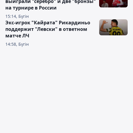
выиграли "серебро" и две "бронзы"
на турнире в России
15:14, Бүгін
Экс-игрок "Кайрата" Рикардиньо
поддержит "Левски" в ответном
матче ЛЧ
14:58, Бүгін