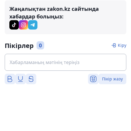
Жаңалықтан zakon.kz сайтында
хабардар болыңыз:
Пікірлер
0
Кіру
Пікір жазу