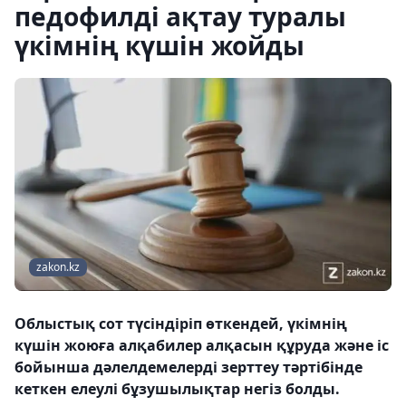
педофилді ақтау туралы
үкімнің күшін жойды
zakon.kz
Облыстық сот түсіндіріп өткендей, үкімнің
күшін жоюға алқабилер алқасын құруда және іс
бойынша дәлелдемелерді зерттеу тәртібінде
кеткен елеулі бұзушылықтар негіз болды.