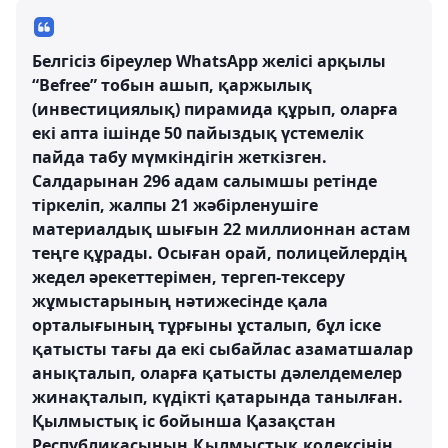
Белгісіз біреулер WhatsApp желісі арқылы
“Befree” тобын ашып, қаржылық
(инвестициялық) пирамида құрып, оларға
екі апта ішінде 50 пайыздық үстемелік
пайда табу мүмкіндігін жеткізген.
Салдарынан 296 адам салымшы ретінде
тіркеліп, жалпы 21 жәбірленушіге
материалдық шығын 22 миллионнан астам
теңге құрады. Осыған орай, полицейлердің
жедел әрекеттерімен, тергеп-тексеру
жұмыстарының нәтижесінде қала
орталығының тұрғыны ұсталып, бұл іске
қатысты тағы да екі сыбайлас азаматшалар
анықталып, оларға қатысты дәлелдемелер
жинақталып, күдікті қатарында танылған.
Қылмыстық іс бойынша Қазақстан
Республикасының Қылмыстық кодексінің