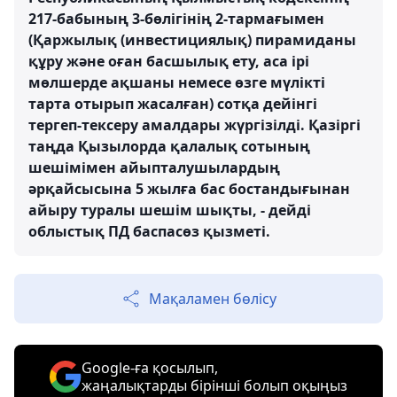
217-бабының 3-бөлігінің 2-тармағымен
(Қаржылық (инвестициялық) пирамиданы
құру және оған басшылық ету, аса ірі
мөлшерде ақшаны немесе өзге мүлікті
тарта отырып жасалған) сотқа дейінгі
тергеп-тексеру амалдары жүргізілді. Қазіргі
таңда Қызылорда қалалық сотының
шешімімен айыпталушылардың
әрқайсысына 5 жылға бас бостандығынан
айыру туралы шешім шықты, - дейді
облыстық ПД баспасөз қызметі.
Мақаламен бөлісу
Google-ға қосылып,
жаңалықтарды бірінші болып оқыңыз