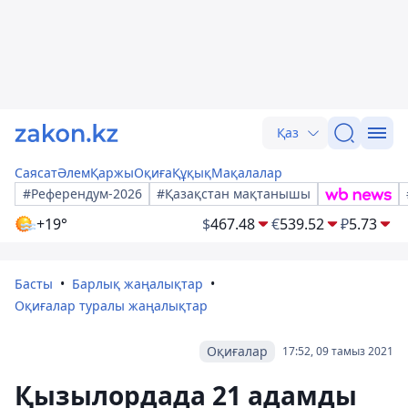
Қаз
Саясат
Әлем
Қаржы
Оқиға
Құқық
Мақалалар
#Референдум-2026
#Қазақстан мақтанышы
+19°
$
467.48
€
539.52
₽
5.73
Басты
Барлық жаңалықтар
Оқиғалар туралы жаңалықтар
Оқиғалар
17:52, 09 тамыз 2021
Қызылордада 21 адамды