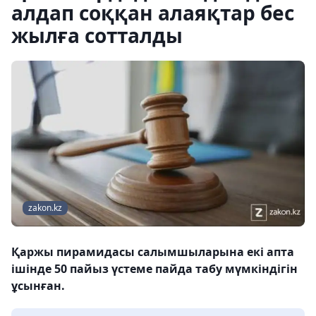
алдап соққан алаяқтар бес
жылға сотталды
zakon.kz
Қаржы пирамидасы салымшыларына екі апта
ішінде 50 пайыз үстеме пайда табу мүмкіндігін
ұсынған.