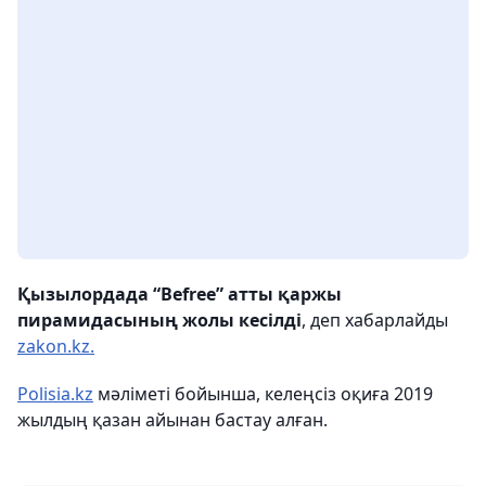
Қызылордада “Befree” атты қаржы
пирамидасының жолы кесілді
, деп хабарлайды
zakon.kz.
Polisia.kz
мәліметі бойынша, к
елеңсіз оқиға 2019
жылдың қазан айынан бастау алған.