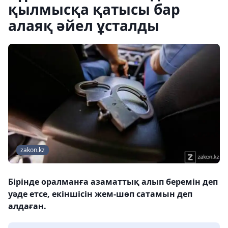
қылмысқа қатысы бар
алаяқ әйел ұсталды
zakon.kz
Бірінде оралманға азаматтық алып беремін деп
уәде етсе, екіншісін жем-шөп сатамын деп
алдаған.