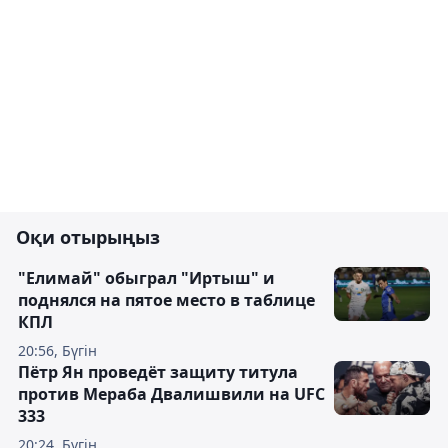
Оқи отырыңыз
"Елимай" обыграл "Иртыш" и
поднялся на пятое место в таблице
КПЛ
20:56, Бүгін
Пётр Ян проведёт защиту титула
против Мераба Двалишвили на UFC
333
20:24, Бүгін