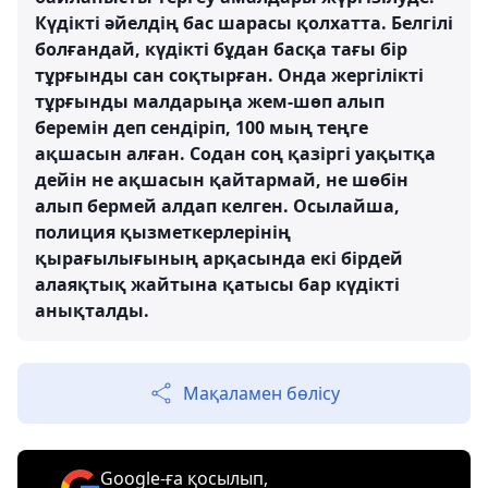
Күдікті әйелдің бас шарасы қолхатта. Белгілі
болғандай, күдікті бұдан басқа тағы бір
тұрғынды сан соқтырған. Онда жергілікті
тұрғынды малдарыңа жем-шөп алып
беремін деп сендіріп, 100 мың теңге
ақшасын алған. Содан соң қазіргі уақытқа
дейін не ақшасын қайтармай, не шөбін
алып бермей алдап келген. Осылайша,
полиция қызметкерлерінің
қырағылығының арқасында екі бірдей
алаяқтық жайтына қатысы бар күдікті
анықталды.
Мақаламен бөлісу
Google-ға қосылып,