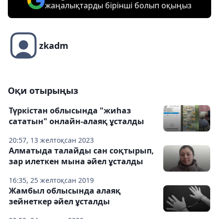
жаңалықтарды бірінші болып оқыңыз
zkadm
Оқи отырыңыз
Түркістан облысында "жиһаз
сататын" онлайн-алаяқ ұсталды
20:57, 13 желтоқсан 2023
Алматыда талайды сан соқтырып,
зар илеткен мына әйел ұсталды
16:35, 25 желтоқсан 2019
Жамбыл облысында алаяқ
зейнеткер әйел ұсталды