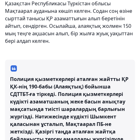
Қазақстан Республикасы Түркістан облысы
Мақтаарал ауданына көшіп келген. Содан соң өзіне
сырттай танысы ҚР азаматтығын алып беретінін
айтып, сендірген. Осылайша, алаяқтық жолмен 150
мың теңге ақшасын алып, бір жылға жуық уақыттан
бері алдап келген.
Полиция қызметкерлері аталған жайтты ҚР
ҚК-нің 190-бабы (Алаяқтық) бойынша
СДТТБТ-ға тіркеді. Полиция қызметкерлері
күдікті азаматшаның жеке басын анықтау
мақсатында тиісті шаралардың барлығын
жүргізді. Нәтижесінде күдікті Шымкент
қаласынан ұсталып, Мақтаарал ПБ-не
жеткізді. Қазіргі таңда аталған жайтқа
байланысты тергеу амалдары жүргізілуде.