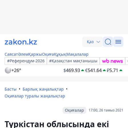
Қаз
Саясат
Әлем
Қаржы
Оқиға
Құқық
Мақалалар
#Референдум-2026
#Қазақстан мақтанышы
+26°
$
469.93
€
541.64
₽
5.71
Басты
Барлық жаңалықтар
Оқиғалар туралы жаңалықтар
Оқиғалар
17:00, 26 тамыз 2021
Түркістан облысында екі