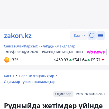
Қаз
Саясат
Әлем
Қаржы
Оқиға
Құқық
Мақалалар
#Референдум-2026
#Қазақстан мақтанышы
+32°
$
469.93
€
541.64
₽
5.71
Басты
Барлық жаңалықтар
Оқиғалар туралы жаңалықтар
Оқиғалар
19:25, 26 тамыз 2021
Рудныйда жетімдер үйінде