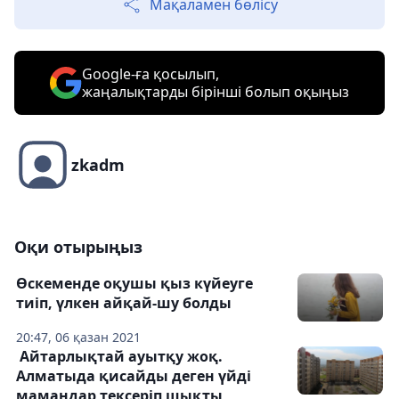
Мақаламен бөлісу
Google-ға қосылып,
жаңалықтарды бірінші болып оқыңыз
zkadm
Оқи отырыңыз
Өскеменде оқушы қыз күйеуге
тиіп, үлкен айқай-шу болды
20:47, 06 қазан 2021
Айтарлықтай ауытқу жоқ.
Алматыда қисайды деген үйді
мамандар тексеріп шықты