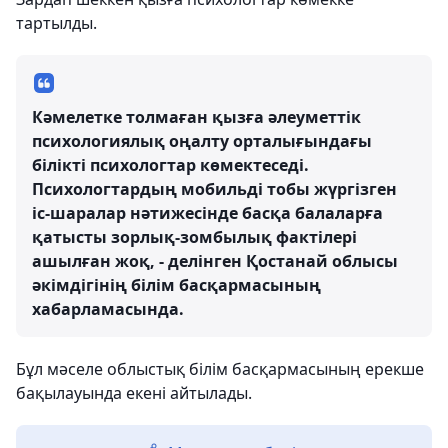
тартылды.
Кәмелетке толмаған қызға әлеуметтік
психологиялық оңалту орталығындағы
білікті психологтар көмектеседі.
Психологтардың мобильді тобы жүргізген
іс-шаралар нәтижесінде басқа балаларға
қатысты зорлық-зомбылық фактілері
ашылған жоқ, - делінген Қостанай облысы
әкімдігінің білім басқармасының
хабарламасында.
Бұл мәселе облыстық білім басқармасының ерекше
бақылауында екені айтылады.