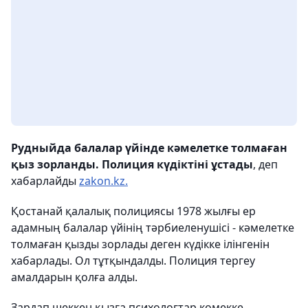
Рудныйда балалар үйінде кәмелетке толмаған
қыз зорланды. Полиция күдіктіні ұстады
, деп
хабарлайды
zakon.kz.
Қостанай қалалық полициясы 1978 жылғы ер
адамның балалар үйінің тәрбиеленушісі - кәмелетке
толмаған қызды зорлады деген күдікке ілінгенін
хабарлады. Ол тұтқындалды. Полиция тергеу
амалдарын қолға алды.
Зардап шеккен қызға психологтар көмекке