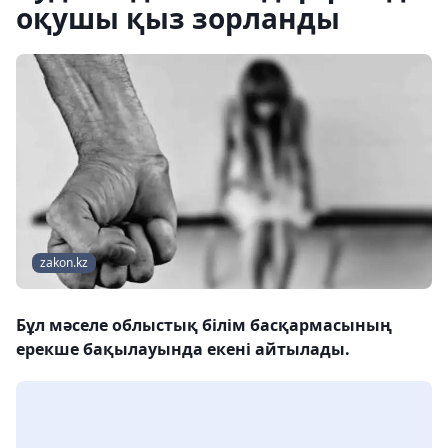
оқушы қыз зорланды
zakon.kz
Бұл мәселе облыстық білім басқармасының
ерекше бақылауында екені айтылады.