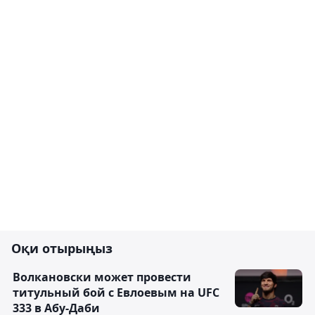
Оқи отырыңыз
Волкановски может провести
титульный бой с Евлоевым на UFC
333 в Абу-Даби